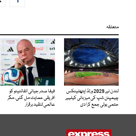
متعلقہ
لندن نے 2029 ورلڈ ایتھلیٹکس
فیفا صدر جیانی انفانٹینو کو
چیمپئن شپ کی میزبانی کیلیے
افریقی حمایت مل گئی، مگر
حتمی بولی جمع کرا دی
عالمی تنقید برقرار