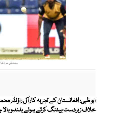
محمد نبی نے ایک اوور میں 5 چھکے مارے
افغانستان کے تجربہ کار آل راؤنڈر مح
ابو ظبی:
خلاف زبردست بیٹنگ کرتے ہوئے بلند و بالا