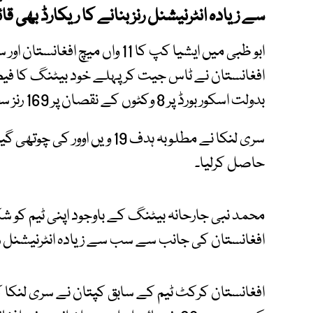
سے زیادہ انٹرنیشنل رنز بنانے کا ریکارڈ بھی قائ
ابو ظبی میں ایشیا کپ کا 11 واں می
افغانستان نے ٹاس جیت کر پہلے خود بیٹنگ کا فیص
بدولت اسکور بورڈ پر 8 وکٹوں کے نقصان پر 169 رنز سجا لیا۔
حاصل کرلیا۔
محمد نبی جارحانہ بیٹنگ کے باوجود اپنی ٹیم کو 
افغانستان کی جانب سے سب سے زیادہ انٹرنیشنل رنز ب