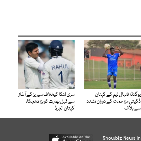
یوگنڈا فٹبال ٹیم کے کپتان
سری لنکا کیخلاف سیریز کے آغاز
ڈکیتی مزاحمت کے دوران تشدد
سے قبل بھارت کو بڑا دھچکا،
سے ہلاک
کپتان انجرڈ
Showbiz News in