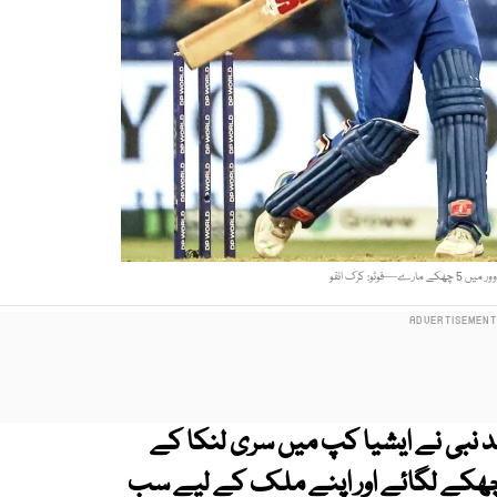
—فوٹو: کرک انفو
مد نبی نے ایشیا کپ میں سری لنکا کے
 چھکے لگائے اور اپنے ملک کے لیے سب