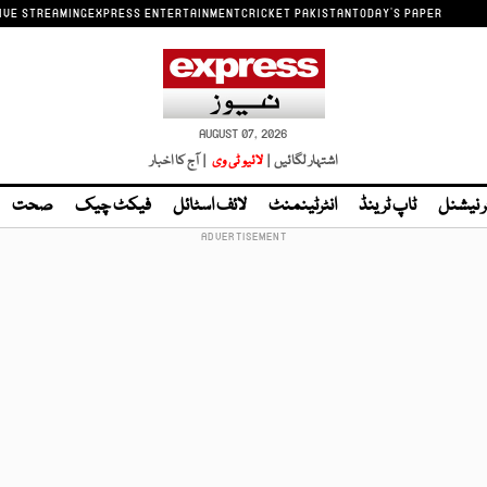
IVE STREAMING
EXPRESS ENTERTAINMENT
CRICKET PAKISTAN
TODAY'S PAPER
AUGUST 07, 2026
اشتہار لگائیں |
لائیو ٹی وی
| آج کا اخبار
ر نیشنل
ٹاپ ٹرینڈ
انٹرٹینمنٹ
لائف اسٹائل
فیکٹ چیک
صحت