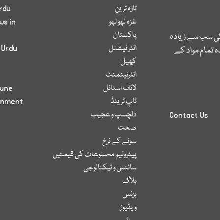
تازہ ترین
rdu
غزہ لہو لہو
ws in
پاکستان
کی سب سے زیادہ
انٹر نیشنل
 Urdu
 تمام مواد کے
کھیل
انٹرٹینمنٹ
لائف اسٹائل
bune
ٹاپ ٹرینڈ
inment
دلچسپ و عجیب
Contact Us
صحت
سونے کے نرخ
پیٹرولیم مصنوعات کی قیمتیں
سائنس و ٹیکنالوجی
بلاگ
بزنس
ویڈیوز