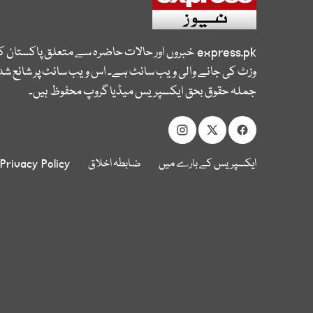
express.pk
خبروں اور حالات حاضرہ سے متعلق پاکستان 
وزٹ کی جانے والی ویب سائٹ ہے۔ اس ویب سائٹ پر شائع شدہ
جملہ حقوق بحق ایکسپریس میڈیا گروپ محفوظ ہیں۔
ایکسپریس کے بارے میں
ضابطہ اخلاق
Privacy Policy