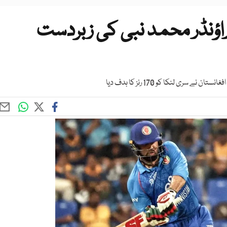
راؤنڈر محمد نبی کی زبردست
 لنکا کو 170 رنز کا ہدف دیا