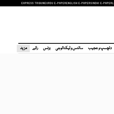
EXPRESS TRIBUNE
URDU E-PAPER
ENGLISH E-PAPER
SINDHI E-PAPER
L
دلچسپ و عجیب
سائنس و ٹیکنالوجی
بزنس
رائے
مزید