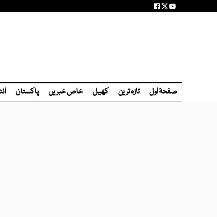
صفحۂ اول
تازہ ترین
کھیل
خاص خبریں
پاکستان
انٹ