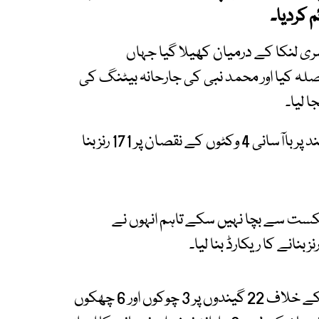
م کردیا۔
چ افغانستان اور سری لنکا کے درمیان کھیلا گیا جہاں
لہ کیا اور محمد نبی کی جارحانہ بیٹنگ کی
سری لنکا نے مطلوبہ ہدف 19 ویں اوور کی چوتھی گیند پر باآسانی 4 وکٹوں کے نقصان پر 171 رنز بنا
شکست سے بچا نہیں سکے تاہم انہوں نے
نانے کا ریکارڈ بنا لیا۔
افغانستان کرکٹ ٹیم کے سابق کپتان نے سری لنکا کے خلاف 22 گیندوں پر 3 چوکوں اور 6 چھکوں