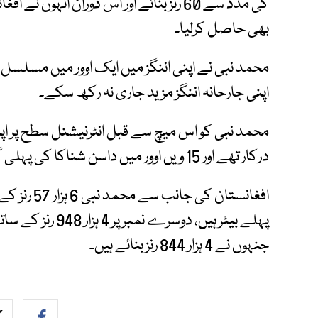
بھی حاصل کرلیا۔
اپنی جارحانہ اننگز مزید جاری نہ رکھ سکے۔
درکار تھے اور 15 ویں اوور میں داسن شناکا کی پہلی گیند پر یہ سنگ میل عبور کرلیا۔
افغانستان ک
پہلے بیٹر ہیں، دو
جنہوں نے 4 ہزار 844 رنز بنائے ہیں۔