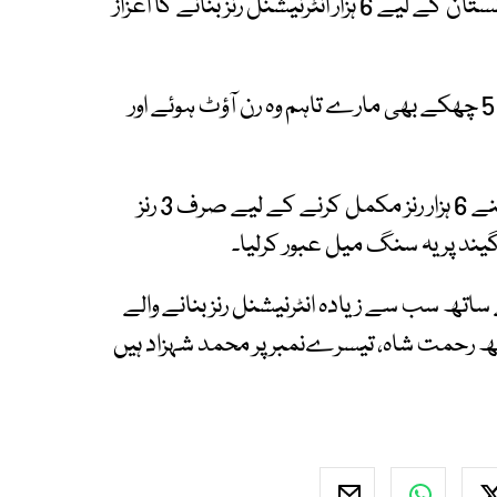
کی مدد سے 60 رنز بنائے اور اس دوران انہوں نے افغانستان کے لیے 6 ہزار انٹرنیشنل رنز بنانے کا اعزاز
محمد نبی نے اپنی اننگز میں ایک اوور میں مسلسل 5 چھکے بھی مارے تاہم وہ رن آؤٹ ہوئے اور
محمد نبی کو اس میچ سے قبل انٹرنیشنل سطح پر اپنے 6 ہزار رنز مکمل کرنے کے لیے صرف 3 رنز
ی جانب سے محمد نبی 6 ہزار 57 رنز کے ساتھ سب سے زیادہ انٹرنیشنل رنز بنانے والے
سرے نمبر پر 4 ہزار 948 رنز کے ساتھ رحمت شاہ، تیسرےنمبر پر محمد شہزاد ہیں