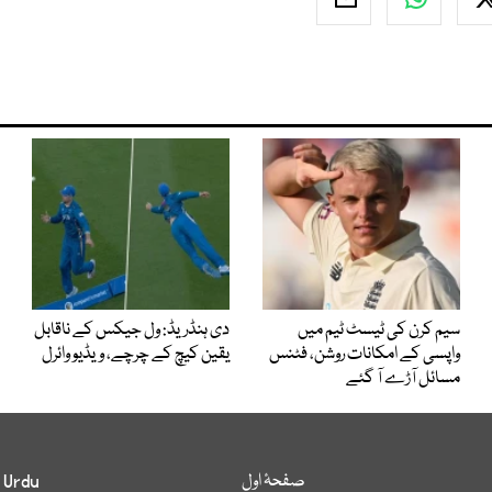
سیم کرن کی ٹیسٹ ٹیم میں
دی ہنڈریڈ: ول جیکس کے ناقابل
واپسی کے امکانات روشن، فٹنس
یقین کیچ کے چرچے، ویڈیو وائرل
مسائل آڑے آ گئے
صفحۂ اول
 Urdu