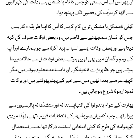
اور پھر اُس نے اس بستی کو جس کا نام پاکستان ہے، ذلّت کی گہرائیوں
سے اُٹھا کر عزّت کی رفعتوں تک پہنچادیا۔
کوئی ناممکن یا مشکل ترین کام کرنے کا اُس کا اپنا طریقہء کار ہے،
جس کو انسان سمجھنے سے قاصر ہیں، وہ بعض اوقات صرف کُن کہہ
دیتا ہے اور بعض اوقات ایسے اسباب پیدا کرتا ہے جو ہمارے اور آپ
کے وہم و گمان میں بھی نہیں ہوتے۔ بعض اوقات ایسے حالات پیدا
ہوتے ہیں جو بظاہر بڑے ناخوشگوار اور نامساعد معلوم ہوتے ہیں مگر
کچھ عرصے بعد انھیں میں سے خیر کے پہلو پھوٹتے ہیں اور برکات
نمودار ہونا شروع ہوجاتی ہیں۔
بھارت کے عوام ہندو توا کی انتہاپسندانہ اور متشدّدانہ پالیسیوں سے
بیزا ر تھے جب کہ وہاںصوبۂ بہار کے انتخابات قریب تھے، لہٰذا مودی
کو پلوامہ کی طرح کا کوئی انتخابی اسٹنٹ درکار تھا جسے استعمال
کرکے وہ الیکشن جیت جائے۔ لہٰذا سر جوڑے گئے، منصوبے بنائے