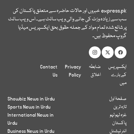
express.pk
خبروں اور حالات حاضرہ سے متعلق پاکستان کی
سب سے زیادہ وزٹ کی جانے والی ویب سائٹ ہے۔ اس ویب سائٹ
پر شائع شدہ تمام مواد کے جملہ حقوق بحق ایکسپریس میڈیا
گروپ محفوظ ہیں۔
ایکسپریس
ضابطہ
Privacy
Contact
کے بارے
اخلاق
Policy
Us
میں
صفحۂ اول
Showbiz News in Urdu
تازہ ترین
Sports News in Urdu
غزہ لہو لہو
International News in
پاکستان
Urdu
انٹر نیشنل
Business News in Urdu