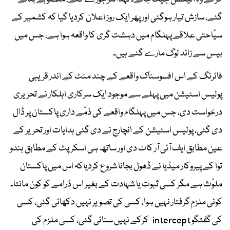
گئے، سازش تیار ہوگئی اور پھر ایک روز اعلان کردیا گیا کہ کشمیر کے
سیّاحتی علاقے پہلگام میں دہشت گری کا واقعہ ہوا ہے، جس میں
بیس سے زائد لوگ مارے گئے ہیں۔
فائرنگ کے اس افسوسناک واقعے کے چند منٹ کے اندر قریبی
پولیس اسٹیشن میں پہلے سے موجود ایک سرکاری اہلکار نے تحریری
درخواست دی، جس میں پہلگام واقعے کی ذمّے داری پاکستان پر ڈال
دی گئی، پولیس اسٹیشن کے انچارج نے دی گئی ہدایات اور تحریر کے
عین مطابق ایف آئی آر کاٹ دی اور ساتھ ہی اسکرپٹ کے مطابق ہندو
توا کے پیروکار میڈیا نے ڈھول بجانا شروع کردیاکہ اس میں پاکستان
ملوّث ہے مگر کسی ثبوت یا شہادت کے بغیر اس ڈرامے کو کون مانتا۔
کوئی ملزم گرفتار نہیں ہوا، کسی کی تصویر نہیں دکھائی گئی، کسی
کی گفتگو intercept کرکے نہیں سنائی گئی، کسی ملزم کی