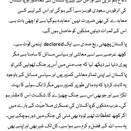
دفاع ہم کریں گے اور اس کے لیے پاکستان کے کمانڈوز اور پاکستان
کی ائرفورس سعودی فورسز سے آگے ہو گی اور اس کے لیے کسی
معاہدے کی بھی ضرورت نہیں ‘ معاہدہ ہوگیا ہے تو اچھی بات ہے،
اس کے ثمرات دونوں ملکوں کو حاصل ہوں گے۔
پاکستان پچھلی ربع صدی سے ایک declared ایٹمی قوّت ہے۔
کچھ عرصے سے اسے معاشی اور سیاسی مسائل کا سامنا ہے مگر
پوری دنیا نے دیکھ لیا کہ جب مئی میں اُس پر جنگ تھونپی گئی تو
پاکستان نے اپنی تماتر معاشی کمزوریوں اور سیاسی مسائل کے باوجود
یہ ثابت کردیا کہ وہ مالی طور پر کمزور سہی مگر ڈانگ سوٹے کا بہت
تگڑا ہے اور جو بھی اس سے جنگ چھیڑے گا، شکست اس کا مقدّر ہو
گی۔ عرب ملکوں کو پاکستان کی عسکری صلاحیّت کے بارے میں
اگر کچھ تخفّظات تھے تو وہ بھی مئی کی جنگ میں دور ہوچکے ہیں۔
یہ سب اللہ کے فضل و کرم سے ہوا ہے۔کل تک غیر بھی اور اپنے بھی