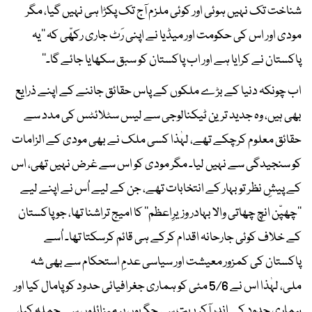
شناخت تک نہیں ہوئی اور کوئی ملزم آج تک پکڑا ہی نہیں گیا، مگر
مودی اور اس کی حکومت اور میڈیا نے اپنی رَٹ جاری رکھّی کہ ’’یہ
پاکستان نے کرایا ہے اور اب پاکستان کو سبق سکھایا جائے گا۔‘‘
اب چونکہ دنیا کے بڑے ملکوں کے پاس حقائق جاننے کے اپنے ذرایع
بھی ہیں، وہ جدید ترین ٹیکنالوجی سے لیس سٹلائٹس کی مدد سے
حقائق معلوم کرچکے تھے، لہٰذا کسی ملک نے بھی مودی کے الزامات
کو سنجیدگی سے نہیں لیا۔ مگر مودی کو اس سے غرض نہیں تھی، اس
کے پیشِ نظر تو بہار کے انتخابات تھے، جن کے لیے اُس نے اپنے لیے
’’چھپّن انچ چھاتی والا بہادر وزیرِاعظم‘‘ کا امیج تراشنا تھا، جو پاکستان
کے خلاف کوئی جارحانہ اقدام کرکے ہی قائم کرسکتا تھا۔ اُسے
پاکستان کی کمزور معیشت اور سیاسی عدمِ استحکام سے بھی شہ
ملی، لہٰذا اس نے 5/6 مئی کو ہماری جغرافیائی حدود کو پامال کیا اور
ہماری حدود کے اندر آکر بہت سی جگہوں پر میزائلوں سے حملہ کیا،