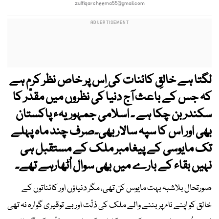
zulfiqarcheema55@gmail.com
لگتا ہے خالقِ کائنات کی اِس پر خاص نظر کرم ہے
کہ جس کے باعث آج دنیا کی نظروں میں مقدّر کا
سکندر بن چکا ہے ۔ اسلامی جمہوریہء پاکستان
بھی اور اس کا سپہ سالار بھی۔صرف چند ماہ پہلے
تک مایوسی کے پیغامبر ملک کے مستقبل ہی
نہیں بقاء کے بارے میں بھی سوال اُٹھارہے تھے۔
صورتحال بلاشبہ بہت مایوس کن تھی، مگر دنیاؤں اور کائناتوں کے
خالق کو اپنے نام پر بننے والے ملک کی ذلّت اور بے توقیری گوارہ نہ تھی