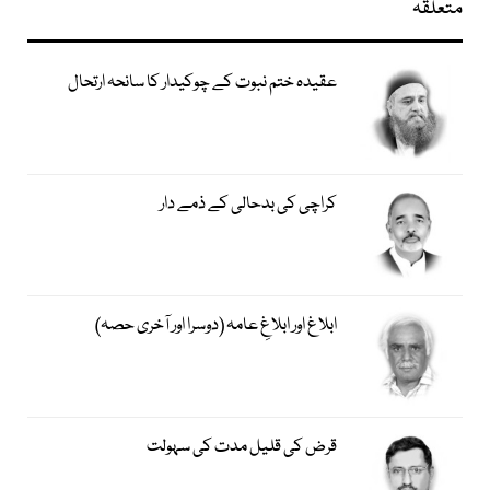
متعلقہ
عقیدہ ختم نبوت کے چوکیدار کا سانحہ ارتحال
کراچی کی بدحالی کے ذمے دار
ابلاغ اور ابلاغِ عامہ (دوسرا اور آخری حصہ)
قرض کی قلیل مدت کی سہولت