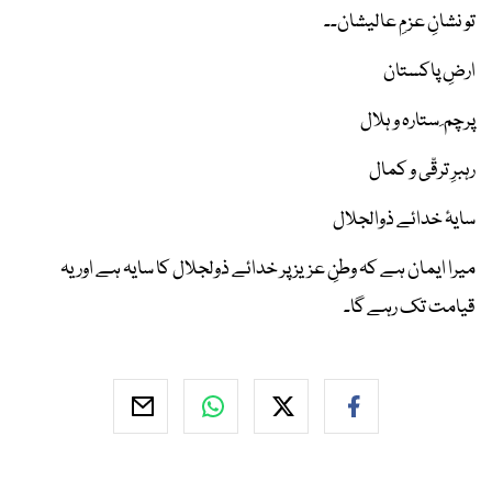
تو نشانِ عزمِ عالیشان۔۔
ارضِ پاکستان
پرچم ِ ستارہ و ہلال
رہبرِ ترقّی و کمال
سایۂ خدائے ذوالجلال
میرا ایمان ہے کہ وطنِ عزیز پر خدائے ذولجلال کا سایہ ہے اور یہ
قیامت تک رہے گا۔