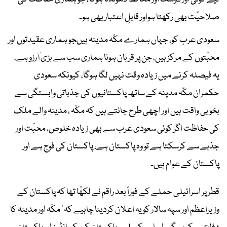
صلاحیّت بھی رکھتا ہواور قابلِ اعتبار بھی ہو۔
سعودی عرب کو، جہاں ہمارے مکّہ مدینہ ہیںجو ہماری عقیدتوں اور
محبّتوں کے مرکز ہیں، جن پر قربان ہونا ہماری سب سے بڑی آرزو ہے،
یہ فیصلہ کرنے میں زیادہ وقت نہیں لگا ہوگا، کیونکہ سعودی
حکمران مکّہ مدینہ کے ساتھ پاکستانیوں کی جذباتی وابستگی سے
بخوبی واقت ہیں اور اچھی طرح جانتے ہیں کہ مکّہ ، مدینہ والے ملک
کی حفاظت اگر کوئی سعودی عرب سے بھی زیادہ خلوص، محبّت اور
جذبے سے کرسکتا ہے تو وہ پاکستان ہے، پاکستان کی فوج ہے اور
پاکستان کے عوام ہیں۔
قطر پر اسرائیلی حملے کے فوراً بعد راقم نے لکھّا تھا کہ پاکستان کے
وزیراعظم اور سپہ سالار کو یہ اعلان کردینا چاہیے کہ ’ مکّہ اور مدینہ کا