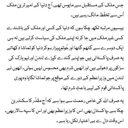
جس ملک کے مستقبل سے مایوس تھے، آج دنیا کے امیر ترین ملک
اُس سے تخفّظ مانگ رہے ہیں۔
بیسیوں مرتبہ لکھ چکا ہوں کہ دنیا کے کسی اور ملک کے باشندے
کسی غیر ملک میں جا کر نہ اپنے ملک کی سیاست کرتے ہیں نہ ہی
ایک دوسرے سے گتھم گتھا اور جُوتم پیزار ہوکر دنیا کو تماشا دکھاتے
یہ صرف پاکستانی ہیں جو اپنے گندے کپڑے لندن اور نیویارک کی
سڑکوں پر دھوتے ہیں اور انھیں شرم بھی محسوس نہیں ہوتی۔ انھوں نے
لندن میں وزیراعظم کے دورے کے موقع پر جو تماشا لگایا وہ پوری
پاکستانی قوم کے لیے باعثِ شرم تھا۔
یہ صرف اللہ کی خاص رحمت سے ہوا ہے کہ آج مقدّر کا سکندر بن
چکا ہے ۔پاکستان بھی، اس کا وزیرِاعظم بھی اور اس کا سپہ سالار بھی۔
اس وقت دل ے بے اختیار نکل رہا ہے ۔