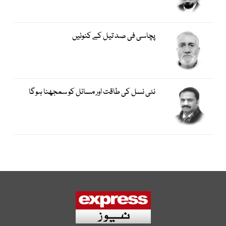
پچاسی فی صد تیل کے کنوئیں
نئی نسل کی طاقت اور مسائل کو سمجھنا ہوگا