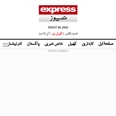
AUGUST 06, 2026
اشتہار لگائیں |
لائیو ٹی وی
| آج کا اخبار
صفحۂ اول
تازہ ترین
کھیل
خاص خبریں
پاکستان
انٹر نیشنل
ٹا