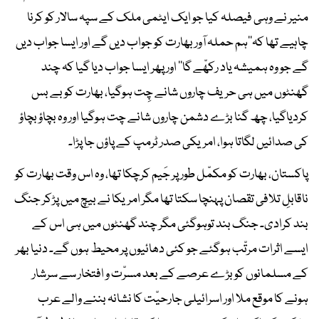
منیر نے وہی فیصلہ کیا جو ایک ایٹمی ملک کے سپہ سالار کو کرنا
چاہیے تھا کہ’’ہم حملہ آور بھارت کو جواب دیں گے اور ایسا جواب دیں
گے جو وہ ہمیشہ یاد رکھّے گا‘‘ اور پھر ایسا جواب دیا گیا کہ چند
گھنٹوں میں ہی حریف چاروں شانے چِت ہوگیا، بھارت کو بے بس
کردیاگیا، چھ گنا بڑے دشمن چاروں شانے چت ہوگیا اور وہ بچاؤ بچاؤ
کی صدائیں لگاتا ہوا، امریکی صدر ٹرمپ کے پاؤں جا پڑا۔
پاکستان، بھارت کو مکمّل طور پر جَیم کرچکا تھا، وہ اس وقت بھارت کو
ناقابلِ تلافی تقصان پہنچا سکتا تھا مگر امریکا نے بیچ میں پڑکر جنگ
بند کرادی۔ جنگ بند توہوگئی مگر چند گھنٹوں میں ہی اس کے
ایسے اثرات مرتّب ہوگئے جو کئی دھائیوں پر محیط ہوں گے۔ دنیا بھر
کے مسلمانوں کو بڑے عرصے کے بعد مسرّت و افتخار سے سرشار
ہونے کا موقع ملا اور اسرائیلی جارحیّت کا نشانہ بننے والے عرب