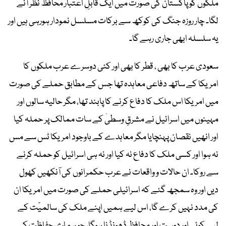
ملکوں کو پاکستان کی صورت میں ایک قابلِ اعتبار محافظ نظر آنے
لگا۔ چار روزہ جنگ کی کوکھ سے برکات مسلسل نمودار ہورہی ہیں اور
یہ سلسلہ ابھی جاری رہے گا۔
سعودی عرب کا بھی ، قطر کا بھی اور کئی دوسرے عرب ملکوں کا
امریکا کے ساتھ دفاعی معاہدہ تھا جس کے مطابق حملے کی صورت
میں امریکا اس ملک کا دفاع کرنے کا پابند تھا، مگر حالیہ سالوں اور
مہینوں میں اسرائیل نے مشرقِ وسطیٰ کے سات ممالک پر حملہ کیا
اور انھیں نقصان پہنچایا مگر معاہدے کے باوجود امریکا ٹس سے مس
نہ ہوا اور کسی ملک کا دفاع نہ کیا اور نہ ہی اسرائیل کو حملہ کرنے
سے روکا۔ ان حالات و واقعات نے عرب حکمرانوں کی آنکھیں کھول
دیں اور وہ سمجھ گئے کہ اسرائیلی حملے کی صورت میں امریکا ان
کی مدد نہیں کرے گا، اس لیے ہمیں اپنے ملک کی سالمیّت کے
لیے کوئی اور دوست اور محافظ ڈھونڈنا ہوگا، جو ہماری حفاظت کی