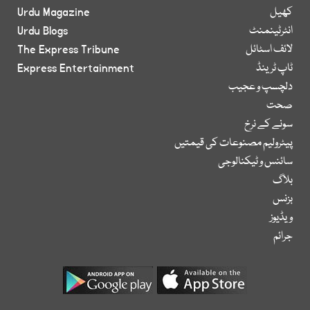
کھیل
Urdu Magazine
انٹرٹینمنٹ
Urdu Blogs
لائف اسٹائل
The Express Tribune
ٹاپ ٹرینڈ
Express Entertainment
دلچسپ و عجیب
صحت
سونے کے نرخ
پیٹرولیم مصنوعات کی قیمتیں
سائنس و ٹیکنالوجی
بلاگ
بزنس
ویڈیوز
جرائم