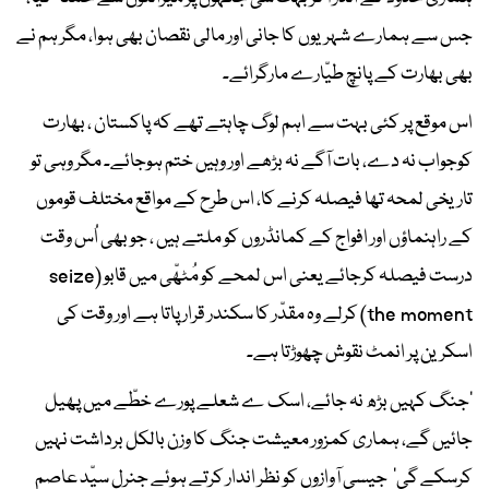
جس سے ہمارے شہریوں کا جانی اور مالی نقصان بھی ہوا، مگر ہم نے
بھی بھارت کے پانچ طیّارے مارگرائے۔
اس موقع پر کئی بہت سے اہم لوگ چاہتے تھے کہ پاکستان ، بھارت
کوجواب نہ دے، بات آگے نہ بڑھے اور وہیں ختم ہوجائے۔ مگر وہی تو
تاریخی لمحہ تھا فیصلہ کرنے کا، اس طرح کے مواقع مختلف قوموں
کے راہنماؤں اور افواج کے کمانڈروں کو ملتے ہیں ، جو بھی اُس وقت
درست فیصلہ کرجائے یعنی اس لمحے کو مُٹھّی میں قابو (seize
the moment) کرلے وہ مقدّر کا سکندر قرار پاتا ہے اور وقت کی
اسکرین پر انمٹ نقوش چھوڑتا ہے۔
’جنگ کہیں بڑھ نہ جائے، اسک ے شعلے پورے خطّے میں پھیل
جائیں گے، ہماری کمزور معیشت جنگ کا وزن بالکل برداشت نہیں
کرسکے گی‘ جیسی آوازوں کو نظر اندار کرتے ہوئے جنرل سیّد عاصم