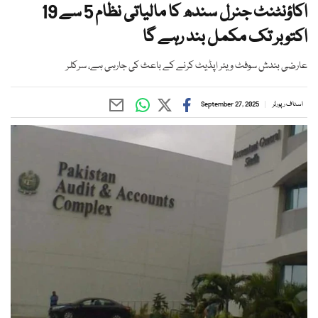
اکاؤنٹنٹ جنرل سندھ کا مالیاتی نظام 5 سے 19
اکتوبر تک مکمل بند رہے گا
عارضی بندش سوفٹ ویئر اپڈیٹ کرنے کے باعث کی جارہی ہے، سرکلر
اسٹاف رپورٹر
September 27, 2025