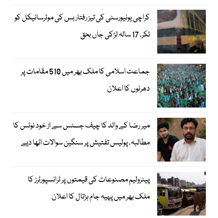
کراچی یونیورسٹی کی تیز رفتار بس کی موٹرسائیکل کو
ٹکر، 17 سالہ لڑکی جاں بحق
جماعت اسلامی کا ملک بھر میں 510 مقامات پر
دھرنوں کا اعلان
میر رضا کے والد کا چیف جسٹس سے از خود نوٹس کا
مطالبہ، پولیس تفتیش پر سنگین سوالات اٹھا دیے
پیٹرولیم مصنوعات کی قیمتوں پر ٹرانسپورٹرز کا
ملک بھر میں پہیہ جام ہڑتال کا اعلان