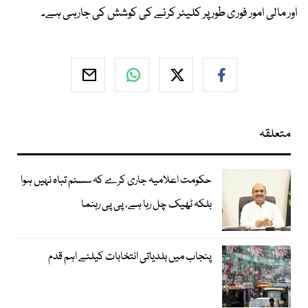
اور مالی امور فوری طور پر کلیئر کرنے کی کوشش کی جارہی ہے۔
متعلقہ
حکومت اعلامیہ جاری کرے کہ سسٹم تباہ نہیں ہوا
بلکہ ٹھیک چل رہا ہے، پی پی رہنما
پنجاب میں بلدیاتی انتخابات کیلئے اہم قدم