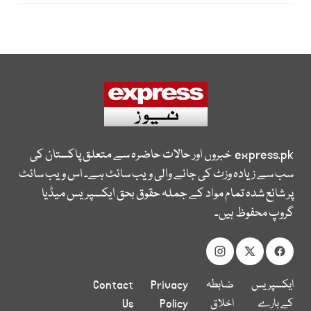
express.pk
خبروں اور حالات حاضرہ سے متعلق پاکستان کی
سب سے زیادہ وزٹ کی جانے والی ویب سائٹ ہے۔ اس ویب سائٹ
پر شائع شدہ تمام مواد کے جملہ حقوق بحق ایکسپریس میڈیا
گروپ محفوظ ہیں۔
ایکسپریس
ضابطہ
Privacy
Contact
کے بارے
اخلاق
Policy
Us