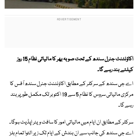
اکاؤنٹنٹ جنرل سندھ کے تحت صوبہ بھر کا مالیاتی نظام 15 روز
کیلئے بند رہے گا۔
اے جی سندھ کے سرکلر کے مطابق اکاؤنٹنٹ جنرل سندھ آفس کا
مرکزی مالیاتی سروس کا نظام 5 سے 19 اکتوبر تک مکمل طور پر بند
رہے گا۔
سرکلر کے مطابق ان ایام میں مالیاتی امور کا سافٹ ویئر اپڈیٹ ہوگا۔
اے جی سندھ کی جانب سے ان بندش کے ایام تک زیر التوا تمام بلز