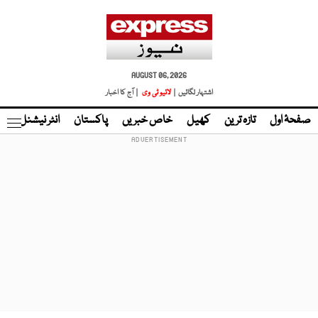
AUGUST 06, 2026
اشتہار لگائیں |
لائیو ٹی وی
| آج کا اخبار
صفحۂ اول
تازہ ترین
کھیل
خاص خبریں
پاکستان
انٹر نیشنل
ٹا