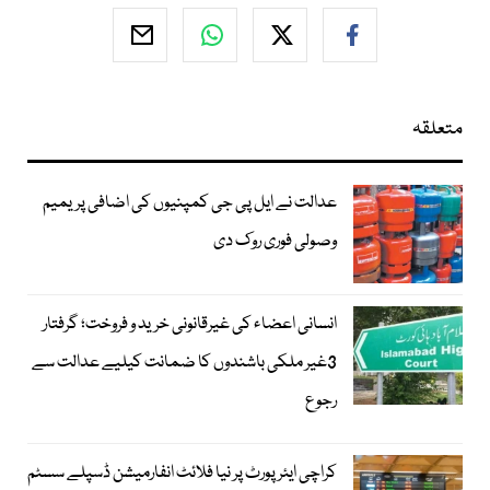
متعلقہ
عدالت نے ایل پی جی کمپنیوں کی اضافی پریمیم
وصولی فوری روک دی
انسانی اعضاء کی غیرقانونی خرید و فروخت؛ گرفتار
3غیر ملکی باشندوں کا ضمانت کیلیے عدالت سے
رجوع
کراچی ایئرپورٹ پر نیا فلائٹ انفارمیشن ڈسپلے سسٹم