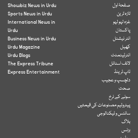
صفحۂ اول
Showbiz News in Urdu
تازہ ترین
Sports News in Urdu
غزہ لہو لہو
International News in
پاکستان
Urdu
انٹر نیشنل
Business News in Urdu
کھیل
Urdu Magazine
انٹرٹینمنٹ
Urdu Blogs
لائف اسٹائل
The Express Tribune
ٹاپ ٹرینڈ
Express Entertainment
دلچسپ و عجیب
صحت
سونے کے نرخ
پیٹرولیم مصنوعات کی قیمتیں
سائنس و ٹیکنالوجی
بلاگ
بزنس