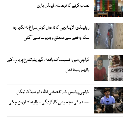
نصب کرنے کا فیصلہ، ٹینڈر جاری
راولپنڈی؛ لاپتا بچی کا تاحال کوئی سراغ نہ لگایا جا
سکا، واقعے سے متعلق ویڈیو سامنے آگئی
کراچی میں افسوسناک واقعہ، گھریلو تنازع پر باپ کے
ہاتھوں بیٹا قتل
کراچی پولیس کے تفتیشی نظام اور میڈکو لیگل
سسٹم کی مجموعی کارکردگی سوالیہ نشان بن چکی