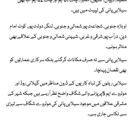
سعید، ڈیپال، کنہوں، صبرا، چک 81 ایم اور چک 82 ایم اب بھی
سیلابی پانی کی لپیٹ میں ہیں۔
اوباڑہ جنوبی، شجاعت پور شمالی و جنوبی، لنگر، دولت پور، کوٹ امام
دین، درآب پور شرقی و غربی، شیہنی شمالی و جنوبی کے علاقے بھی
متاثر ہوئے۔
سیلابی پانی سے نہ صرف مکانات گرگئے بلکہ سرکاری عمارتوں کو
بھی نقصان پہنچا۔
سیلابی ریلوں کی تباہ کاریوں کے ڈرون مناظر میں گیلانی روڈ اور
موٹروے ایم 5 پر پڑنے والے شگاف واضح نظر آرہے ہیں جبکہ شہر کے
مشرقی علاقوں میں موجود سیلابی پانی کی موٹروے شگاف سے تیزی
سے نکاسی جاری ہے۔