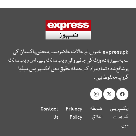
express.pk
خبروں اور حالات حاضرہ سے متعلق پاکستان کی
سب سے زیادہ وزٹ کی جانے والی ویب سائٹ ہے۔ اس ویب سائٹ
پر شائع شدہ تمام مواد کے جملہ حقوق بحق ایکسپریس میڈیا
گروپ محفوظ ہیں۔
ایکسپریس
ضابطہ
Privacy
Contact
کے بارے
اخلاق
Policy
Us
میں