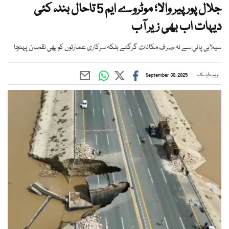
جلال پور پیر والا؛ موٹروے ایم 5 تاحال بند، کئی
دیہات اب بھی زیر آب
سیلابی پانی سے نہ صرف مکانات گرگئے بلکہ سرکاری عمارتوں کو بھی نقصان پہنچا
ویب ڈیسک
September 30, 2025