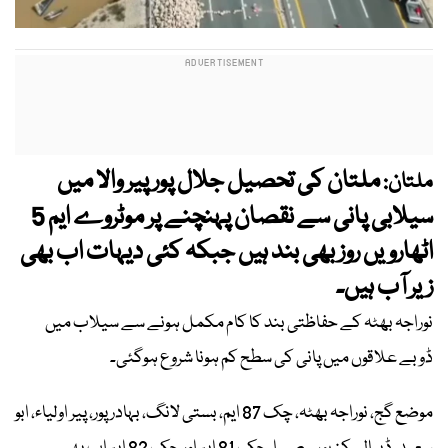
ملتان کی تحصیل جلال پور پیر والا میں
ملتان:
سیلابی پانی سے نقصان پہنچنے پر موٹروے ایم 5
اٹھارویں روز بھی بند ہیں جبکہ کئی دیہات اب بھی
زیر آب ہیں۔
نوراجہ بھٹہ کے حفاظتی بند کا کام مکمل ہونے سے سیلاب میں
ڈوبے علاقوں میں پانی کی سطح کم ہونا شروع ہوگئی۔
موضع گج، نوراجہ بھٹہ، چک 87 ایم، بستی لانگ، بہادر پور، پیر اولیاء، ابو