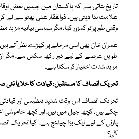
تاریخ بتاتی ہے کہ پاکستان میں جیلیں بعض اوقات
علامت بنا دیتی ہیں۔ ذوالفقار علی بھٹو سے لے کر 
وقتی طور پر تو کمزور کیا، مگر سیاسی بیانیہ مزید م
طویل عرصے کے لیے دور رکھ سکتی ہے، مگر ان کی
مزید شدت اختیار کر سکتا ہے۔
تحریک انصاف کا مستقبل: قیادت کا خلا یا نئی 
تحریک انصاف اس وقت شدید تنظیمی اور قیادتی د
چکے ہیں، کچھ جیل میں ہیں، اور کچھ خاموشی اخت
پارٹی کے لیے ایک بڑا چیلنج ہے۔ کیا تحریک ان
گی؟