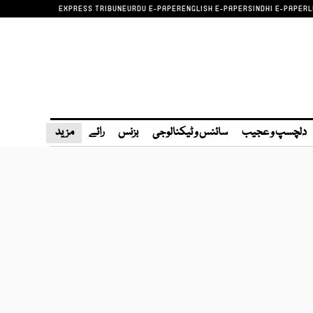
EXPRESS TRIBUNE
URDU E-PAPER
ENGLISH E-PAPER
SINDHI E-PAPER
L
دلچسپ و عجیب
سائنس و ٹیکنالوجی
بزنس
رائے
مزید