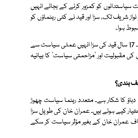
 سیاستدانوں کو کمزور کرنے کے بجائے انہیں
نواز شریف تک، سزا اور قید نے کئی رہنماؤں کو
ضبوط ہوا۔
عمران خان بھی اسی مرحلے پر کھڑے نظر آتے ہیں۔ 17 سال قید کی سزا انہیں عملی سیاست سے
 مقبولیت اور ’مزاحمتی سیاست‘ کا بیانیہ
صف بندی؟
باؤ کا شکار ہے۔ متعدد رہنما سیاست چھوڑ
یار کیے ہوئے ہیں۔ عمران خان کی طویل سزا
صاف عمران خان کے بغیر مؤثر سیاست کر سکے