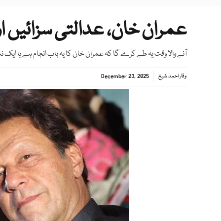
عمران خان، عدالتی سزائیں او
آنے والا وقت یہ طے کرے گا کہ عمران خان کا یہ باب انجام ہے یا ایک نئ
وقار احمد شیخ
December 23, 2025