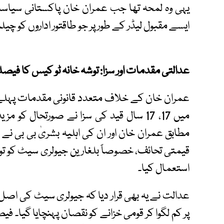
یہی وہ لمحہ تھا جب عمران خان پاکستانی سیاس
ایسے مقبول لیڈر کے طور پر جو طاقتور اداروں کو چیلنج
عدالتی مقدمات اور سزا: توشہ خانہ ٹو کیس کا فیصل
عمران خان کے خلاف متعدد قانونی مقدمات پہلے 
میں 17، 17 سال قید کی سزا نے صورتحال 
مطابق عمران خان اور ان کی اہلیہ بشریٰ بی بی 
قیمتی تحائف، خصوصاً بلغارین جیولری سیٹ کو توشہ 
استعمال کیا۔
عدالت نے یہ بھی قرار دیا کہ جیولری سیٹ کی اصل
پر کم لگوا کر قومی خزانے کو نقصان پہنچایا گیا۔