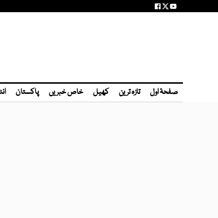
صفحۂ اول
تازہ ترین
کھیل
خاص خبریں
پاکستان
انٹ