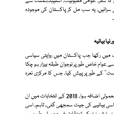
کا سفر، عوامی مقبولیت، اسٹیبلشمنٹ سے
ی سزائیں، یہ سب مل کر پاکستان کی موجودہ
نیا بیانیہ
میں رکھا جب پاکستان میں روایتی سیاسی
 عوام خاص طور پر نوجوان طبقہ بیزار ہو چکا
ست‘‘ کے طور پر پیش کیا، جس کا مرکزی نعرہ
2011 کے بعد عمران خان کی مقبولیت میں غیر معمولی اضافہ ہوا۔ 2018 کے انتخابات میں ان
اسی بیانیے کی جیت سمجھی گئی۔ تاہم، اسی