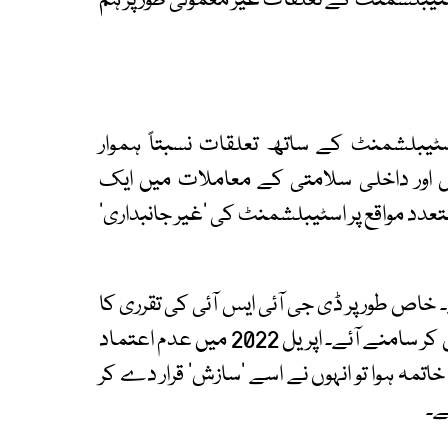
 اسٹیبلشمنٹ کے تعلقات غیر معمولی طور پر ہم
سٹیبلشمنٹ کے ساتھ تعلقات نسبتاً ہموار
ل اور داخلی سلامتی کے معاملات میں ایک
 متعدد مواقع پر اسٹیبلشمنٹ کی ’غیر جانبداری‘
ے لگے۔ خاص طور پر ڈی جی آئی ایس آئی کی تقرری کا
معاملہ ایک ایسا موڑ ثابت ہوا جہاں اختلافات کھل کر سامنے آئے۔ اپریل 2022 میں عدم اعتماد
ہ ہوا تو انہوں نے اسے ’سازش‘ قرار دے کر
ے۔