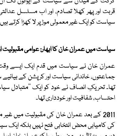
کرکٹ کے میدان سے سیاست کے ایوانوں تک ان 
قربت اور پھر کھلا تصادم، اور اب مسلسل عدالت
سیاست کو ایک غیر معمولی موڑ پر لا کھڑا کرتے ہیں۔
سیاست میں عمران خان کا ابھار: عوامی مقبولیت اور 
عمران خان نے سیاست میں قدم ایک ایسے وقت 
جماعتوں، خاندانی سیاست اور کرپشن کے بیانیے سے
تھا۔ تحریکِ انصاف نے خود کو ایک ’’متبادل سیا
احتساب، شفافیت اور خودداری تھا۔
کی کامیابی محض انتخابی فتح نہیں بلکہ ایک سی