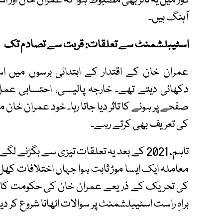
دور میں یہ تاثر بھی مضبوط ہوا کہ عمران خان اور
آہنگ ہیں۔
اسٹیبلشمنٹ سے تعلقات: قربت سے تصادم تک
عمران خان کے اقتدار کے ابتدائی برسوں میں ا
دکھائی دیتے تھے۔ خارجہ پالیسی، احتسابی عم
صفحے پر ہونے کا تاثر دیا جاتا رہا۔ خود عمران خان
کی تعریف بھی کرتے رہے۔
تاہم، 2021 کے بعد یہ تعلقات تیزی سے بگڑن
کی تحریک کے ذریعے عمران خان کی حکومت کا خاتم
براہِ راست اسٹیبلشمنٹ پر سوالات اٹھانا شروع کر دی