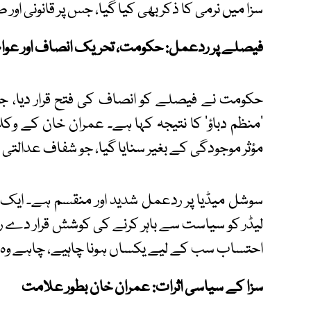
سزا میں نرمی کا ذکر بھی کیا گیا، جس پر قانونی ا
فیصلے پر ردعمل: حکومت، تحریک انصاف اور عوام
حکومت نے فیصلے کو انصاف کی فتح قرار دیا، جب
’منظم دباؤ‘ کا نتیجہ کہا ہے۔ عمران خان کے وکل
مؤثر موجودگی کے بغیر سنایا گیا، جو شفاف عدالتی 
سوشل میڈیا پر ردعمل شدید اور منقسم ہے۔ ای
لیڈر کو سیاست سے باہر کرنے کی کوشش قرار دے رہ
احتساب سب کے لیے یکساں ہونا چاہیے، چاہے وہ کت
سزا کے سیاسی اثرات: عمران خان بطور علامت