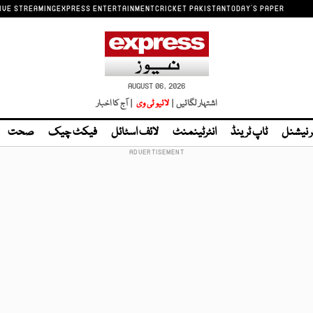
IVE STREAMING
EXPRESS ENTERTAINMENT
CRICKET PAKISTAN
TODAY'S PAPER
AUGUST 06, 2026
اشتہار لگائیں |
لائیو ٹی وی
| آج کا اخبار
ر نیشنل
ٹاپ ٹرینڈ
انٹرٹینمنٹ
لائف اسٹائل
فیکٹ چیک
صحت