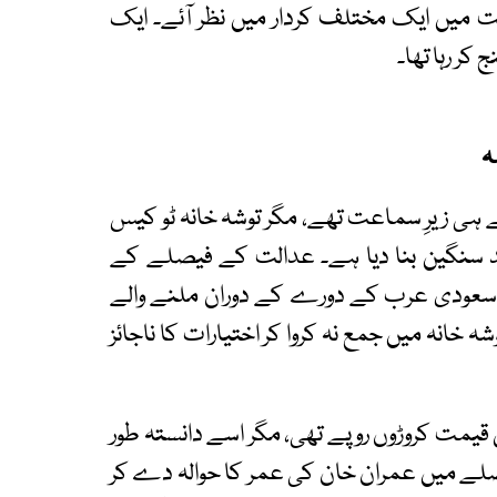
ت میں ایک مختلف کردار میں نظر آئے۔ ایک
 کر رہا تھا۔
ہ
ہی زیرِ سماعت تھے، مگر توشہ خانہ ٹو کیس
کو مزید سنگین بنا دیا ہے۔ عدالت کے فیصلے کے
نے سعودی عرب کے دورے کے دوران ملنے والے
خانہ میں جمع نہ کروا کر اختیارات کا ناجائز
 قیمت کروڑوں روپے تھی، مگر اسے دانستہ طور
 فیصلے میں عمران خان کی عمر کا حوالہ دے کر