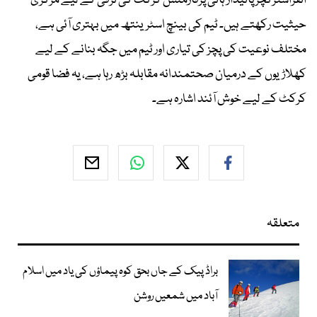
انفراسٹرکچر پائیدار ہائی پرفارمنس کرکٹ کی ترقی کے لیے مرکزی
حیثیت رکھتے ہیں۔ ٹیم کی بینچ اسٹرینتھ میں بہتری آئی ہے،
مختلف نوعیت کی پچز کی تیاری اور ٹیم میں جگہ بنانے کے لیے
کھلاڑیوں کے درمیان صحتمندانہ مقابلہ بڑھ رہا ہے، یہ فضا قومی
کرکٹ کے لیے خوش آئند اشارہ ہے۔
متعلقہ
براڈ پیک کے جاں بحق کوہ پیماؤں کی یاد میں اسلام
آباد میں شمعیں روشن