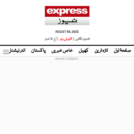
AUGUST 09, 2026
اشتہار لگائیں |
لائیو ٹی وی
| آج کا اخبار
صفحۂ اول
تازہ ترین
کھیل
خاص خبریں
پاکستان
انٹر نیشنل
ٹا