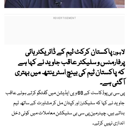
پاکستان کرکٹ ٹیم کے ڈائریکٹر ہائی
لاہور:
پرفارمنس و سلیکٹر عاقب جاوید نے کہا ہے
کہ پاکستان ٹیم کی بینچ اسٹرینتھ میں بہتری
آگئی ہے۔
پی سی بی پوڈکاسٹ کے 68 ویں ایڈیشن میں گفتگو کرتے ہوئے عاقب
جاوید نے کہا کہ سلیکٹرز اور کپتان مل کر مشاورت کے ساتھ ٹیم
بناتے ہیں، چیئرمین پی سی بی سلیکشن معاملات میں کوئی دخل
اندازی نہیں کرتے۔