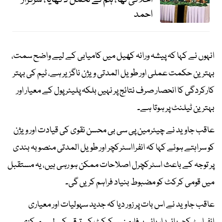
احمد
انہوں نے کہا کہ پیشہ ورانہ کھیل میں کامیابی کے لیے واضح سمت،
بہترین حکمت عملی اور طویل المدتی ویژن ناگزیر ہے، ٹیم کی بہتر
کارکردگی کا انحصار صرف نتائج پر نہیں بلکہ پلیئر پول کے معیار اور
بہترین ٹیلنٹ پر ہوتا ہے۔
عاقب جاوید نے چیئرمین پی سی بی محسن نقوی کی قیادت اور ویژن
کو سراہتے ہوئے کہا کہ انفرااسٹرکچر اور طویل المدتی منصوبہ بندی
پر توجہ کے باعث اسٹرکچرل اصلاحات ممکن ہو رہی ہیں، یہ مستقبل
میں قومی کرکٹ کو مضبوط بنیاد فراہم کریں گی۔
عاقب جاوید نے اس بات پر زور دیا کہ جدید سہولیات اور معیاری