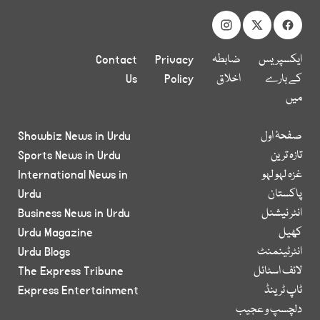
ایکسپریس
ضابطہ
Privacy
Contact
کے بارے
اخلاق
Policy
Us
میں
صفحۂ اول
Showbiz News in Urdu
تازہ ترین
Sports News in Urdu
غزہ لہو لہو
International News in
پاکستان
Urdu
انٹر نیشنل
Business News in Urdu
کھیل
Urdu Magazine
انٹرٹینمنٹ
Urdu Blogs
لائف اسٹائل
The Express Tribune
ٹاپ ٹرینڈ
Express Entertainment
دلچسپ و عجیب