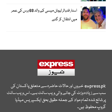
اسٹار فٹبالر لیونل میسی کے والد 68 برس کی عمر
میں انتقال کر گئے
express.pk
خبروں اور حالات حاضرہ سے متعلق پاکستان کی
سب سے زیادہ وزٹ کی جانے والی ویب سائٹ ہے۔ اس ویب سائٹ
پر شائع شدہ تمام مواد کے جملہ حقوق بحق ایکسپریس میڈیا
گروپ محفوظ ہیں۔