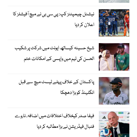
نیشنل چیمپئنز کپ: پی سی بی نے میچ آفیشلز کا
اعلان کر دیا
شیخ حسینہ کیساتھ ایونٹ میں شرکت پر شکیب
الحسن کی ٹیم میں واپسی کے امکانات ختم
پاکستان کے خلاف پہلے ٹیسٹ میچ سے قبل
انگلینڈ کو بڑا دھچکا
فیفا صدر کیخلاف اختلافات میں اضافہ، ناروے
فٹبال فیڈریشن نے بڑا مطالبہ کر دیا