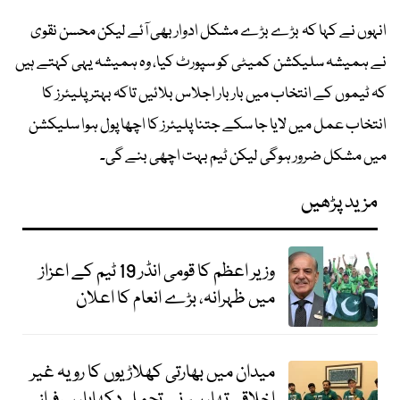
انہوں نے کہا کہ بڑے بڑے مشکل ادوار بھی آئے لیکن محسن نقوی
نے ہمیشہ سلیکشن کمیٹی کو سپورٹ کیا، وہ ہمیشہ یہی کہتے ہیں
کہ ٹیموں کے انتخاب میں بار بار اجلاس بلائیں تاکہ بہتر پلیئرز کا
انتخاب عمل میں لایا جا سکے جتنا پلیئرز کا اچھا پول ہوا سلیکشن
میں مشکل ضرور ہوگی لیکن ٹیم بہت اچھی بنے گی۔
مزید پڑھیں
وزیر اعظم کا قومی انڈر 19 ٹیم کے اعزاز
میں ظہرانہ، بڑے انعام کا اعلان
میدان میں بھارتی کھلاڑیوں کا رویہ غیر
اخلاقی تھا، ہم نے تحمل دکھایا، سرفراز