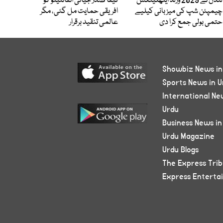
لندن نے 2029 ورلڈ ایتھلیٹکس
فیفا صدر جیانی انفانٹینو کو
چیمپئن شپ کی میزبانی کیلیے
افریقی حمایت مل گئی، مگر
حتمی بولی جمع کرا دی
عالمی تنقید برقرار
Showbiz News in
Sports News in U
International Ne
Urdu
Business News in
Urdu Magazine
Urdu Blogs
The Express Tri
Express Enterta