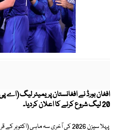
افغان بورڈ نے افغانستان پریمیئر لیگ (اے پی ا
20 لیگ شروع کرنے کا اعلان کردیا۔
پہلا سیزن 2026 کی آخری سہ ماہی (اکت