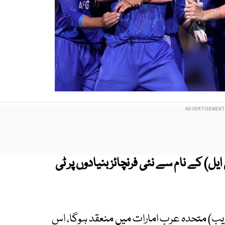
یل) کے نام سے نئی فرنچائز بنیادوں پر ٹی
وبر کے قریب) متحدہ عرب امارات میں منعقد ہوگا، اس