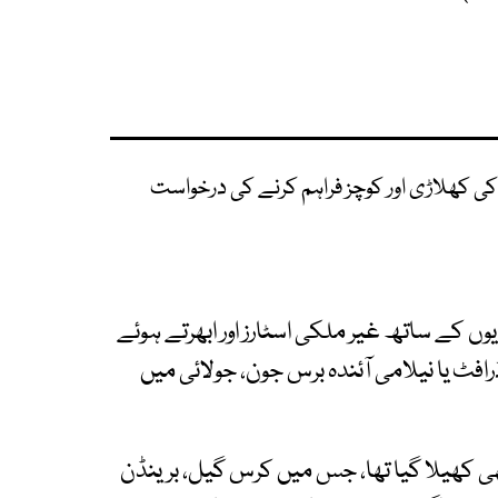
 کھلاڑی اور کوچز فراہم کرنے کی درخواست
ں کے ساتھ غیر ملکی اسٹارز اور ابھرتے ہوئے
فٹ یا نیلامی آئندہ برس جون، جولائی میں
افغان لیگ کا ایک ایڈیشن 2018 میں بھی کھیلا گیا تھا، جس میں کرس گیل، برینڈن