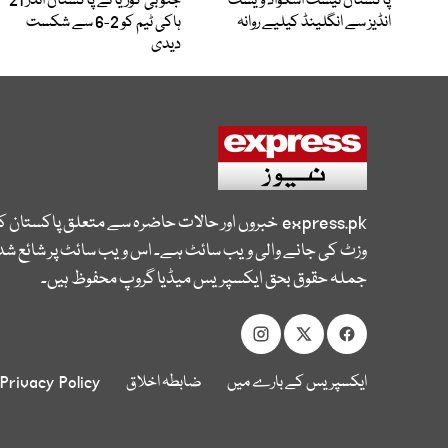
پاکستان ٹیسٹ اسکواڈ ویسٹ
جنوبی کوریا نے پاکستان انڈر 21
انڈیز سے انگلینڈ کیلیے روانہ
ہاکی ٹیم کو 2-6 سے شکست
دیدی
express.pk
خبروں اور حالات حاضرہ سے متعلق پاکستان 
وزٹ کی جانے والی ویب سائٹ ہے۔ اس ویب سائٹ پر شائع شدہ
جملہ حقوق بحق ایکسپریس میڈیا گروپ محفوظ ہیں۔
ایکسپریس کے بارے میں
ضابطہ اخلاق
Privacy Policy