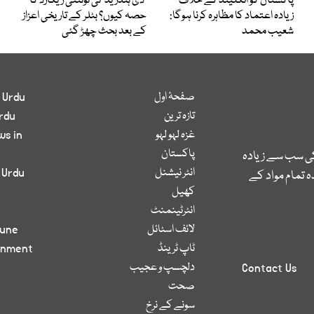
پاکستان کو انگلینڈ کے خلاف
’دی ہنڈریڈ‘ ٹی ٹوئنٹی ریکارڈ کا
زیادہ اعتماد کا مظاہرہ کرنا ہوگا:
حصہ کیوں؟ بٹلر کے تاریخی اعزاز
شعیب محمد
کے بعد بحث چھڑ گئی
صفحۂ اول
 Urdu
تازہ ترین
rdu
غزہ لہو لہو
ws in
پاکستان
کی سب سے زیادہ
انٹر نیشنل
 Urdu
 تمام مواد کے
کھیل
انٹرٹینمنٹ
لائف اسٹائل
bune
ٹاپ ٹرینڈ
inment
دلچسپ و عجیب
Contact Us
صحت
سونے کے نرخ