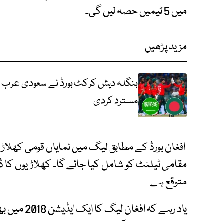
میں 5 ٹیمیں حصہ لیں گی۔
مزید پڑھیں
بنگلہ دیش کرکٹ بورڈ نے سعودی عرب کی
مسترد کردی
افغان بورڈ کے مطابق لیگ میں نمایاں قومی کھلاڑیو
مقامی ٹیلنٹ کو شامل کیا جائے گا۔ کھلاڑیوں کا ڈرا
متوقع ہے۔
یاد رہے کہ 