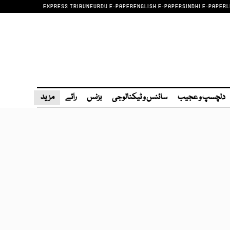
EXPRESS TRIBUNE
URDU E-PAPER
ENGLISH E-PAPER
SINDHI E-PAPER
L
دلچسپ و عجیب
سائنس و ٹیکنالوجی
بزنس
رائے
مزید