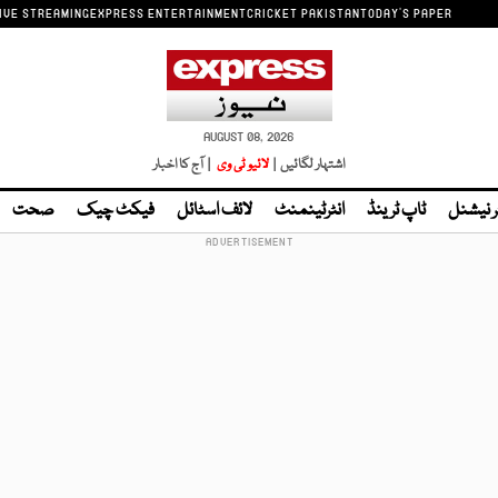
IVE STREAMING
EXPRESS ENTERTAINMENT
CRICKET PAKISTAN
TODAY'S PAPER
AUGUST 08, 2026
اشتہار لگائیں |
لائیو ٹی وی
| آج کا اخبار
ر نیشنل
ٹاپ ٹرینڈ
انٹرٹینمنٹ
لائف اسٹائل
فیکٹ چیک
صحت