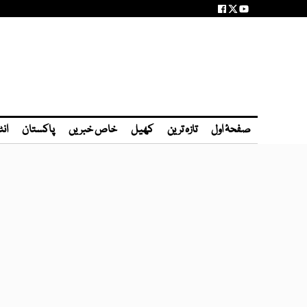
صفحۂ اول
تازہ ترین
کھیل
خاص خبریں
پاکستان
انٹ