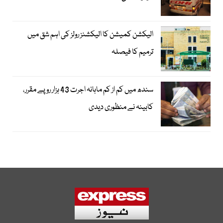
الیکشن کمیشن کا الیکشنز رولز کی اہم شق میں
ترمیم کا فیصلہ
سندھ میں کم از کم ماہانہ اجرت 43 ہزار روپے مقرر،
کابینہ نے منظوری دیدی