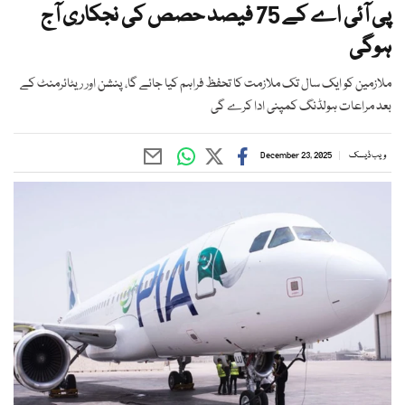
پی آئی اے کے 75 فیصد حصص کی نجکاری آج
ہوگی
ملازمین کو ایک سال تک ملازمت کا تحفظ فراہم کیا جائے گا، پنشن اور ریٹائرمنٹ کے
بعد مراعات ہولڈنگ کمپنی ادا کرے گی
ویب ڈیسک
December 23, 2025