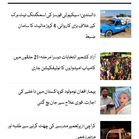
دالبندین؛ سیکیورٹی فورسز کی اسمگلنگ نیٹ ورک
کے خلاف بڑی کارروائی، 4 کروڑ مالیت کا سامان
ضبط
آزاد کشمیر انتخابات دوسرا مرحلہ؛ 21 حلقوں میں
کامیاب امیدواروں کا نوٹیفکیشن جاری
بیمار افغان نومولود کو پاکستان میں داخلے کی
اجازت، فوری علاج سے جان بچ گئی
کراچی؛ زیرتعمیر مدرسے کی چھت گرنے سے طلبہ اور
مزدور زخمی