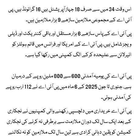
اس وقت 34 میں سے صرف 18 جہاز آپریشنل ہیں 16 گرائونڈ ہیں، پی
آئی اے کے مجموعی ملازمین ساڑھے 9 ہزار ملازمین ہیں۔
پی آئی اے کے پاس ساڑھے 6 ہزار مستقل اور باقی کنٹریکٹ اور ڈیلی
ویجز شامل ہیں، پی آئی اے کے امریکا اور فرانس میں قائم ہوٹلز کو
ائیرلائن سے علیحدہ کرکے الگ کمپنی میں رکھا گیا ہے۔
پی آئی اے کی یومیہ آمدنی 600 سے 800 ملین روپے کے درمیان
ہے، جنوری تا جون 2025 کے 6 ماہ میں پی آئی اے نے 112 ارب روپے
کی آمدنی ہوئی۔
پی آئی اے خریداری میں دلچسپی رکھنے والی کمپنیوں نے نجکاری
کے بعد ایک سال تک دوران ملازمت سے برطرفی نہ کرنے کی نجکاری
کمیشن کو یقین دہانی کرادی ہے تین سال تک ملازمین کو نہ نکالنے