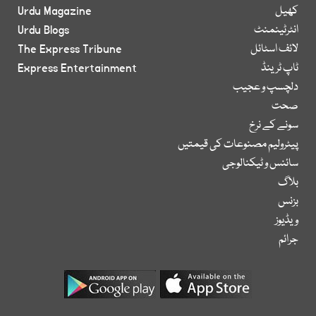
کھیل
Urdu Magazine
انٹرٹینمنٹ
Urdu Blogs
لائف اسٹائل
The Express Tribune
ٹاپ ٹرینڈ
Express Entertainment
دلچسپ و عجیب
صحت
سونے کے نرخ
پیٹرولیم مصنوعات کی قیمتیں
سائنس و ٹیکنالوجی
بلاگ
بزنس
ویڈیوز
جرائم