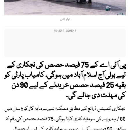
فوٹو: فائل
پی آئی اے کے 75 فیصد حصص کی نجکاری کے
لیے بولی آج اسلام آباد میں ہوگی، کامیاب پارٹی کو
بقیہ 25 فیصد حصص خریدنے کے لیے 90 دن
کی مہلت دی جائے گی۔
نجکاری کمیشن ذرائع کے مطابق ممکنہ نئے سرمایہ کار کو 5 سال میں
80 ارب روپے کی سرمایہ کاری کرنا ہوگی، 75 فیصد حصص کی رقم کا
ساڑھے 92 فیصد پی آئی اے میں سرمایہ کاری کے لیے استعمال