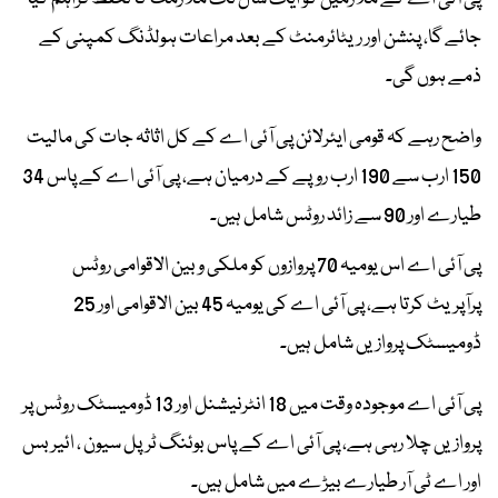
جائے گا، پنشن اور ریٹائرمنٹ کے بعد مراعات ہولڈنگ کمپنی کے
ذمے ہوں گی۔
واضح رہے کہ قومی ایئرلائن پی آئی اے کے کل اثاثہ جات کی مالیت
150 ارب سے 190 ارب روپے کے درمیان ہے، پی آئی اے کے پاس 34
طیارے اور 90 سے زائد روٹس شامل ہیں۔
پی آئی اے اس یومیہ 70 پروازوں کو ملکی و بین الاقوامی روٹس
پرآپریٹ کرتا ہے، پی آئی اے کی یومیہ 45 بین الاقوامی اور 25
ڈومیسٹک پروازیں شامل ہیں۔
پی آئی اے موجودہ وقت میں 18 انٹرنیشنل اور 13 ڈومیسٹک روٹس پر
پروازیں چلا رہی ہے، پی آئی اے کے پاس بوئنگ ٹرپل سیون ، ائیربس
اور اے ٹی آر طیارے بیڑے میں شامل ہیں۔