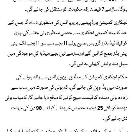
ہوگا، ساڑھے 7 فیصد رقم حکومت کو منتقل کی جائے گی۔
نجکاری کمیشن بورڈ پہلے ریزرو پرائس کی منظوری دے گا جس کے
بعد کابینہ کمیٹی نجکاری سے حتمی منظوری لی جائے گی۔ پری
کوالیفائیڈ بڈرز گروپس صبح پونے 11 بجے سے سوا 11 بجے تک اپنی
اپنی بڈز جمع کرائیں گے اور ساڑھے تین بجے میڈیا کی موجودگی میں
سیل بند بولیاں کھولی جائیں گی۔
حکام نجکاری کمیشن کے مطابق ریزرو پرائس سے زائد ہونے کی
صورت میں بڈ اوپن کی جائے گی، کم بولی کی صورت میں سب سے
زیادہ بولی دہندہ کو قیمت میچ کرنے کا موقع دیا جائے گا، کامیاب بولی
دہندہ کو باقی 25 فیصد حصص خریدنے کیلئے 90 دن کی مہلت
دی جائے گی۔
پی آئی اے کے ملازمین کو ایک سال تک ملازمت کا تحفظ فراہم کیا