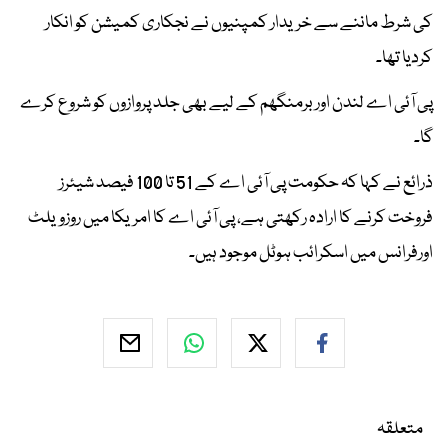
کی شرط ماننے سے خریدار کمپنیوں نے نجکاری کمیشن کو انکار
کردیا تھا۔
پی آئی اے لندن اور برمنگھم کے لیے بھی جلد پروازوں کو شروع کرے
گا۔
ذرائع نے کہا کہ حکومت پی آئی اے کے 51 تا 100 فیصد شیئرز
فروخت کرنے کا ارادہ رکھتی ہے، پی آئی اے کا امریکا میں روزویلٹ
اورفرانس میں اسکرائب ہوٹل موجود ہیں۔
متعلقہ