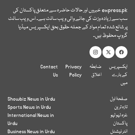
express.pk
خبروں اور حالات حاضرہ سے متعلق پاکستان کی
سب سے زیادہ وزٹ کی جانے والی ویب سائٹ ہے۔ اس ویب سائٹ
پر شائع شدہ تمام مواد کے جملہ حقوق بحق ایکسپریس میڈیا
گروپ محفوظ ہیں۔
ایکسپریس
ضابطہ
Privacy
Contact
کے بارے
اخلاق
Policy
Us
میں
صفحۂ اول
Showbiz News in Urdu
تازہ ترین
Sports News in Urdu
غزہ لہو لہو
International News in
پاکستان
Urdu
انٹر نیشنل
Business News in Urdu