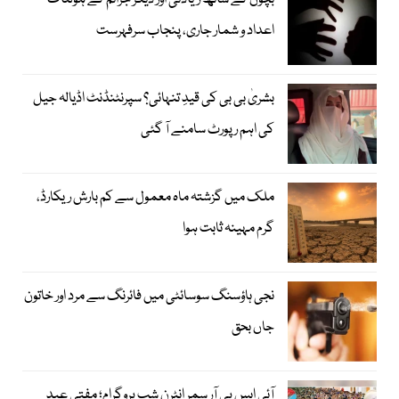
بچوں کے ساتھ زیادتی اور دیگر جرائم کے ہولناک
اعداد و شمار جاری، پنجاب سرفہرست
بشریٰ بی بی کی قیدِ تنہائی؟ سپرنٹنڈنٹ اڈیالہ جیل
کی اہم رپورٹ سامنے آ گئی
ملک میں گزشتہ ماہ معمول سے کم بارش ریکارڈ،
گرم مہینہ ثابت ہوا
نجی ہاؤسنگ سوسائٹی میں فائرنگ سے مرد اور خاتون
جاں بحق
آئی ایس پی آر سمر انٹرن شپ پروگرام؛ مفتی عبد