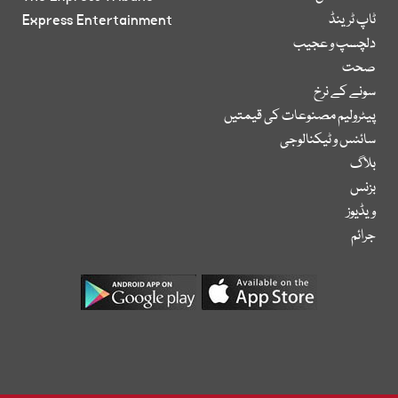
ٹاپ ٹرینڈ
Express Entertainment
دلچسپ و عجیب
صحت
سونے کے نرخ
پیٹرولیم مصنوعات کی قیمتیں
سائنس و ٹیکنالوجی
بلاگ
بزنس
ویڈیوز
جرائم