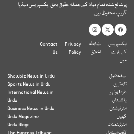
پر شائع شدہ تمام مواد کے جملہ حقوق بحق ایکسپریس میڈیا
گروپ محفوظ ہیں۔
ایکسپریس
ضابطہ
Privacy
Contact
کے بارے
اخلاق
Policy
Us
میں
صفحۂ اول
Showbiz News in Urdu
تازہ ترین
Sports News in Urdu
غزہ لہو لہو
International News in
پاکستان
Urdu
انٹر نیشنل
Business News in Urdu
کھیل
Urdu Magazine
انٹرٹینمنٹ
Urdu Blogs
لائف اسٹائل
The Express Tribune