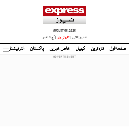
AUGUST 06, 2026
اشتہار لگائیں |
لائیو ٹی وی
| آج کا اخبار
صفحۂ اول
تازہ ترین
کھیل
خاص خبریں
پاکستان
انٹر نیشنل
ٹا