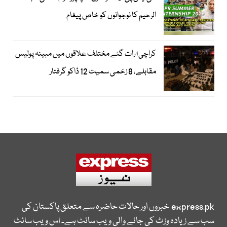
الرحیم کا نوجوانوں کو خاص پیغام
کراچی؛ رات گئے مختلف علاقوں میں مبینہ پولیس
مقابلے، 8 زخمی سمیت 12 ڈاکو گرفتار
express.pk
خبروں اور حالات حاضرہ سے متعلق پاکستان کی
سب سے زیادہ وزٹ کی جانے والی ویب سائٹ ہے۔ اس ویب سائٹ