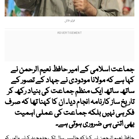
فوٹو: فائل
جماعت اسلامی کے امیر حافظ نعیم الرحمن نے
کہا ہے کہ مولانا مودودی نے جہاد کے تصور کے
ساتھ ساتھ ایک منظم جماعت کی بنیاد رکھ کر
تاریخ ساز کارنامہ انجام دیا۔ ان کا کہنا تھا کہ صرف
فکر ہی نہیں بلکہ جماعت کی عملی اہمیت
بھی اتنی ہی ضروری ہوتی ہے۔
حافظ نعیم الرحمن نے کہا کہ چالیس سال تک جدوجہد کرنے والوں کو