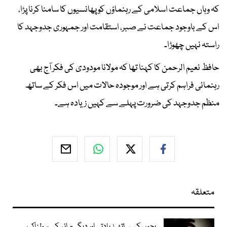
کہ وہاں جماعت اسلامی کے رہنماؤں کو پھانسیوں کا سامنا کرنا پڑا،
اس کے باوجود جماعت نے صبر، استقامت اور جمہوری جدوجہد کا
راستہ نہیں چھوڑا۔
حافظ نعیم الرحمن کا کہنا تھا کہ مولانا مودودی کی فکر آج بھی
رہنمائی فراہم کرتی ہے اور موجودہ حالات میں اس فکر کے ساتھ
منظم جدوجہد کی ضرورت پہلے سے کہیں زیادہ ہے۔
متعلقہ