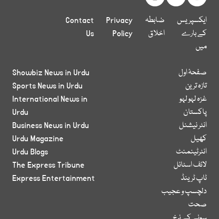
ایکسپریس
ضابطہ
Privacy
Contact
کے بارے
اخلاق
Policy
Us
میں
صفحۂ اول
Showbiz News in Urdu
تازہ ترین
Sports News in Urdu
غزہ لہو لہو
International News in
پاکستان
Urdu
انٹر نیشنل
Business News in Urdu
کھیل
Urdu Magazine
انٹرٹینمنٹ
Urdu Blogs
لائف اسٹائل
The Express Tribune
ٹاپ ٹرینڈ
Express Entertainment
دلچسپ و عجیب
صحت
سونے کے نرخ