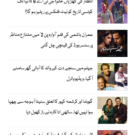
انتظار کی گھڑیاں ختم! جی ٹی اے 6 کا نیا لُک
کونسی تاریخ کو نیٹ فلکس پر ریلیز ہو گا؟
عمران ہاشمی کی فلم ’آوارہ پن 2‘ میں متنازع مناظر
پر سنسر بورڈ کی قینچی چل گئی
جہلم میں سنجے دت کے والد کا آبائی گھر سامنے
آگیا، ویڈیو وائرل
گووندا اور کرشمہ کپور کا تعلق سنیتا آہوجہ سے چھپا
ہوا نہیں تھا، ساتھی اداکارہ نے راز کھول دیا