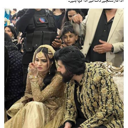
اداکار سنجے دت نے ادا کیا ہے۔