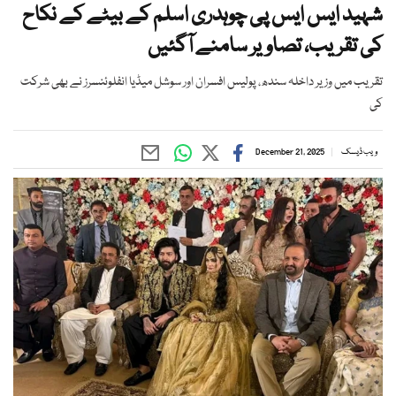
شہید ایس ایس پی چوہدری اسلم کے بیٹے کے نکاح
کی تقریب، تصاویر سامنے آگئیں
تقریب میں وزیر داخلہ سندھ، پولیس افسران اور سوشل میڈیا انفلوئنسرز نے بھی شرکت
کی
ویب ڈیسک
December 21, 2025