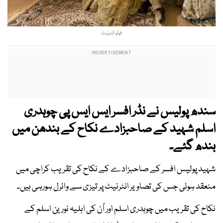
فوٹو انٹرنیٹ
سندھ پولیس نے نڈر افسر ایس ایس پی چوہدری
اسلم شہید کے صاحبزادے نکاح کے بندھن میں
بندھ گئے۔
شہید پولیس افسر کے صاحبزادے کے نکاح کی تقریب کراچی میں
منعقد ہوئی جس کی تصاویر انٹرنیٹ پر تیزی سے وائرل ہورہی ہیں۔
نکاح کی تقریب میں چوہدری اسلم اور اُن کی اہلیہ نورین اسلم کے