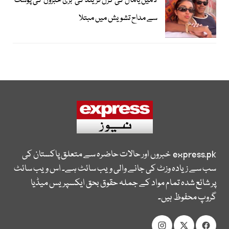
لامین یامال کی گرل فرینڈ کی ’بری خبروں‘کی پوسٹ
سے مداح تشویش میں مبتلا
express.pk
خبروں اور حالات حاضرہ سے متعلق پاکستان کی
سب سے زیادہ وزٹ کی جانے والی ویب سائٹ ہے۔ اس ویب سائٹ
پر شائع شدہ تمام مواد کے جملہ حقوق بحق ایکسپریس میڈیا
گروپ محفوظ ہیں۔