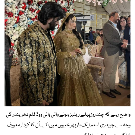
واضح رہے کہ چند روز پہلے ریلیز ہونے والی بالی ووڈ فلم دھریندر کی
وجہ سے چوہدری اسلم ایک بار پھر خبروں میں آئے، اُن کا کردار معروف