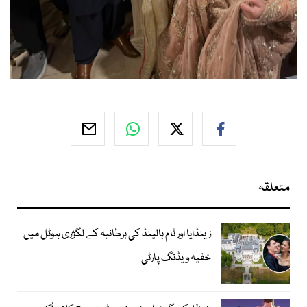
متعلقہ
زینڈایا اور ٹام ہالینڈ کی برطانیہ کے لگژری ہوٹل میں
خفیہ ویڈنگ پارٹی