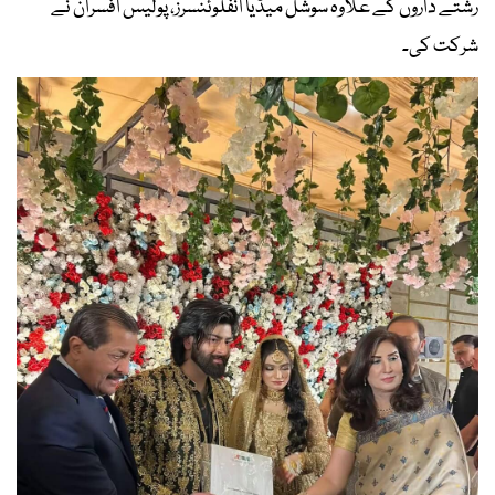
رشتے داروں کے علاوہ سوشل میڈیا انفلوئنسرز، پولیس افسران نے
شرکت کی۔