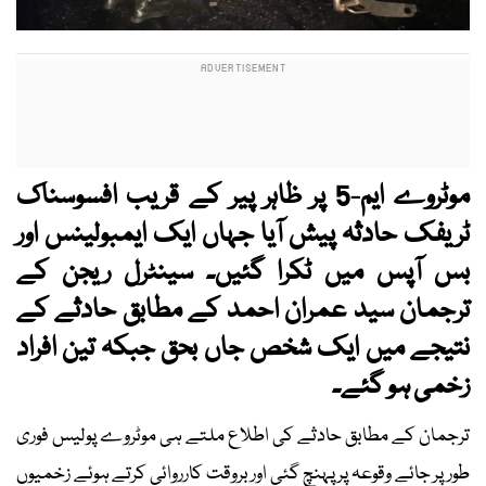
موٹروے ایم-5 پر ظاہر پیر کے قریب افسوسناک
ٹریفک حادثہ پیش آیا جہاں ایک ایمبولینس اور
بس آپس میں ٹکرا گئیں۔ سینٹرل ریجن کے
ترجمان سید عمران احمد کے مطابق حادثے کے
نتیجے میں ایک شخص جاں بحق جبکہ تین افراد
زخمی ہو گئے۔
ترجمان کے مطابق حادثے کی اطلاع ملتے ہی موٹروے پولیس فوری
طور پر جائے وقوعہ پر پہنچ گئی اور بروقت کارروائی کرتے ہوئے زخمیوں