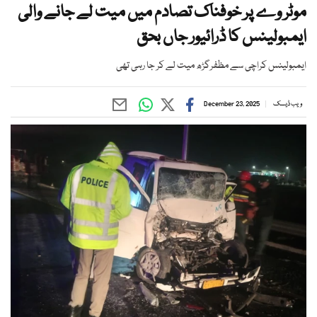
موٹر وے پر خوفناک تصادم میں میت لے جانے والی
ایمبولینس کا ڈرائیور جاں بحق
ایمبولینس کراچی سے مظفرگڑھ میت لے کر جا رہی تھی
ویب ڈیسک
December 23, 2025