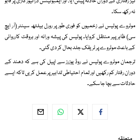
تیز رفتاری کے دوران حادثہ پیش آیا، اور ایمبولینس ڈرائیور گاڑی پر قابو
نہ رکھ سکا۔
موٹروے پولیس نے زخمیوں کو فوری طور پر رورل ہیلتھ سینٹر (آر ایچ
سی) ظاہر پیر منتقل کروایا۔ پولیس کی پیشہ ورانہ اور بروقت کارروائی
کے باعث موٹروے پر ٹریفک جلد بحال کر دی گئی۔
ترجمان موٹروے پولیس نے روڈ یوزرز سے اپیل کی ہے کہ دھند کے
دوران رفتار کم رکھیں اور تمام احتیاطی تدابیر پر عمل کریں تاکہ ایسے
حادثات سے بچا جا سکے۔
متعلقہ