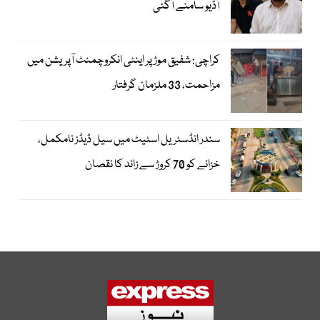
آڈیو سامنے آگئی
کراچی: شفیق موڑ پر اینٹی انکروچمنٹ آپریشن میں
مزاحمت، 33 ملزمان گرفتار
سندر انڈسٹریل اسٹیٹ میں سیل ڈیڈز نامکمل،
خزانے کو 70 کروڑ سے زائد کا نقصان