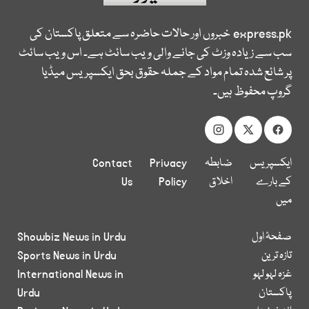
express.pk
خبروں اور حالات حاضرہ سے متعلق پاکستان کی
سب سے زیادہ وزٹ کی جانے والی ویب سائٹ ہے۔ اس ویب سائٹ
پر شائع شدہ تمام مواد کے جملہ حقوق بحق ایکسپریس میڈیا
گروپ محفوظ ہیں۔
ایکسپریس
ضابطہ
Privacy
Contact
کے بارے
اخلاق
Policy
Us
میں
صفحۂ اول
Showbiz News in Urdu
تازہ ترین
Sports News in Urdu
غزہ لہو لہو
International News in
پاکستان
Urdu