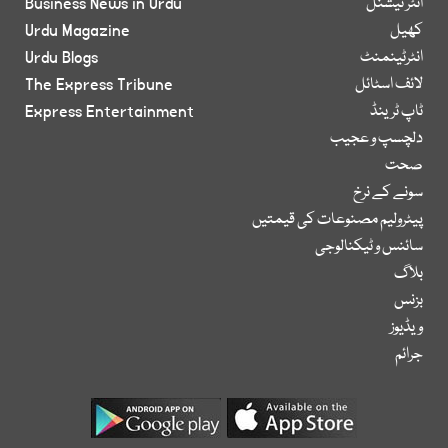
انٹر نیشنل
Business News in Urdu
کھیل
Urdu Magazine
انٹرٹینمنٹ
Urdu Blogs
لائف اسٹائل
The Express Tribune
ٹاپ ٹرینڈ
Express Entertainment
دلچسپ و عجیب
صحت
سونے کے نرخ
پیٹرولیم مصنوعات کی قیمتیں
سائنس و ٹیکنالوجی
بلاگ
بزنس
ویڈیوز
جرائم