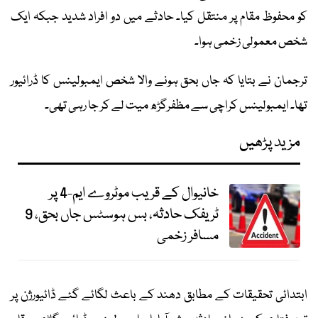
کو محفوظ مقام پر منتقل کیا۔ حادثے میں دو افراد شدید جبکہ ایک
شخص معمولی زخمی ہوا۔
ترجمان نے بتایا کہ جاں بحق ہونے والا شخص ایمبولینس کا ڈرائیور
تھا۔ ایمبولینس کراچی سے مظفرگڑھ میت لے کر جا رہی تھی۔
مزید پڑھیں
خانیوال کے قریب موٹروے ایم-4 پر
ٹریفک حادثہ، بس ہوسٹس جاں بحق، 9
مسافر زخمی
ابتدائی تحقیقات کے مطابق دھند کے باعث لگائے گئے ڈائیورژن پر