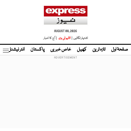
AUGUST 08, 2026
اشتہار لگائیں |
لائیو ٹی وی
| آج کا اخبار
صفحۂ اول
تازہ ترین
کھیل
خاص خبریں
پاکستان
انٹر نیشنل
ٹا