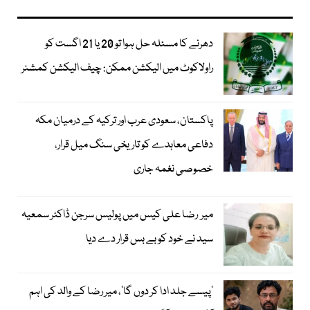
دھرنے کا مسئلہ حل ہوا تو 20 یا 21 اگست کو
راولاکوٹ میں الیکشن ممکن: چیف الیکشن کمشنر
پاکستان، سعودی عرب اور ترکیہ کے درمیان مکہ
دفاعی معاہدے کو تاریخی سنگ میل قرار،
خصوصی نغمہ جاری
میر رضا علی کیس میں پولیس سرجن ڈاکٹر سمعیہ
سید نے خود کو بے بس قرار دے دیا
’پیسے جلد ادا کر دوں گا‘، میر رضا کے والد کی اہم