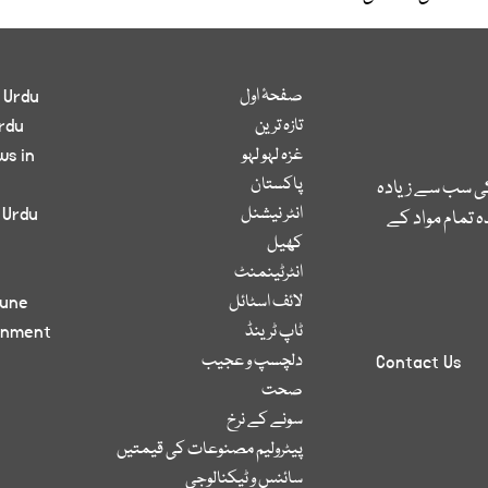
صفحۂ اول
 Urdu
تازہ ترین
rdu
غزہ لہو لہو
ws in
پاکستان
کی سب سے زیادہ
انٹر نیشنل
 Urdu
 تمام مواد کے
کھیل
انٹرٹینمنٹ
لائف اسٹائل
bune
ٹاپ ٹرینڈ
inment
دلچسپ و عجیب
Contact Us
صحت
سونے کے نرخ
پیٹرولیم مصنوعات کی قیمتیں
سائنس و ٹیکنالوجی