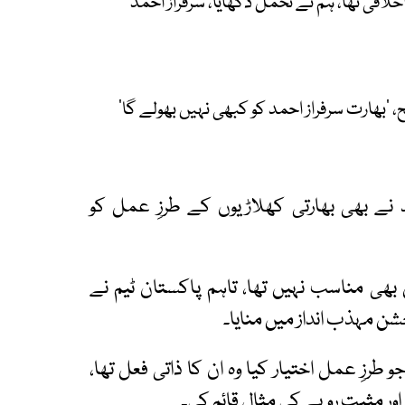
خلاقی تھا، ہم نے تحمل دکھایا، سرفراز احمد
 ’بھارت سرفراز احمد کو کبھی نہیں بھولے گا‘
د نے بھی بھارتی کھلاڑیوں کے طرزِ عمل کو
ل بھی مناسب نہیں تھا، تاہم پاکستان ٹیم نے
شن مہذب انداز میں منایا۔
 طرزِ عمل اختیار کیا وہ ان کا ذاتی فعل تھا،
اور مثبت رویے کی مثال قائم کی۔