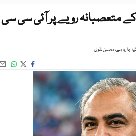
 کے متعصبانہ رویے پر آئی سی سی
یا جا رہا ہے، محسن نقوی