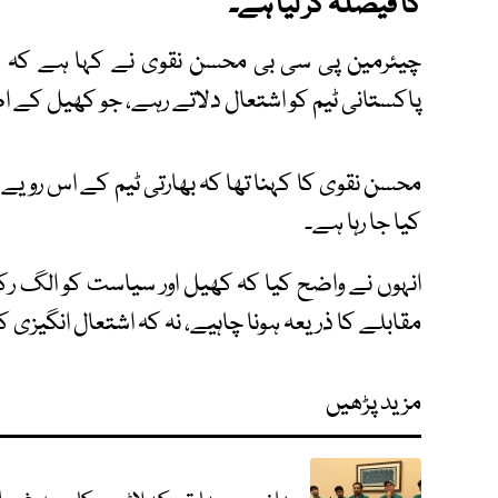
کا فیصلہ کر لیا ہے۔
چیئرمین پی سی بی محسن نقوی نے کہا ہے کہ ف
پاکستانی ٹیم کو اشتعال دلاتے رہے، جو کھیل کے 
محسن نقوی کا کہنا تھا کہ بھارتی ٹیم کے اس رویے
کیا جا رہا ہے۔
انہوں نے واضح کیا کہ کھیل اور سیاست کو الگ رکھ
مقابلے کا ذریعہ ہونا چاہیے، نہ کہ اشتعال انگیزی کا
مزید پڑھیں