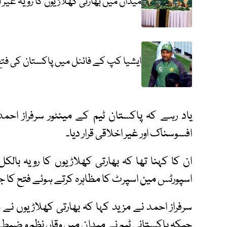
میدان میں بھارتی کھلاڑیوں کا رویہ غیر ا
ایشیا کپ کے فائنل میں پاکستان کی فتح،
یاد رہے کہ پاکستان ٹیم کے مینٹور سرفراز احم
افسوسناک اور غیر اخلاقی قرار دیا۔
ان کا کہنا تھا کہ بھارتی کھلاڑیوں کا رویہ بالک
اسپورٹس مین اسپرٹ کا مظاہرہ کرتے ہوئے فتح کا ج
سرفراز احمد نے مزید کہا کہ بھارتی کھلاڑیوں نے جو
جبکہ پاکستانی ٹیم نے میدان میں وقار، نظم و ضبط 