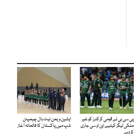
پی سی بی نے قومی کرکٹرز کو غیر
ایشین ویمن نیٹ بال چیمپئن
ملکی لیگز کیلیے این او سی جاری
شپ میں پاکستان کا فاتحانہ آغاز
کردیے