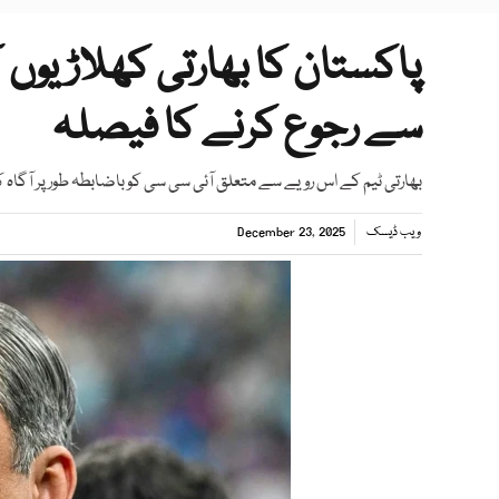
پاکستان کا بھارتی کھلاڑیوں
سے رجوع کرنے کا فیصلہ
بھارتی ٹیم کے اس رویے سے متعلق آئی سی سی کو باضابطہ طور پر آگاہ ک
ویب ڈیسک
December 23, 2025