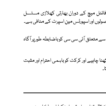
ائنل میچ کے دوران بھارتی کھلاڑی مسلسل
اصولوں اور اسپورٹس مین اسپرٹ کے منافی ہے۔
 سے متعلق آئی سی سی کو باضابطہ طور پر آگاہ
نا چاہیے اور کرکٹ کو باہمی احترام اور مثبت
۔