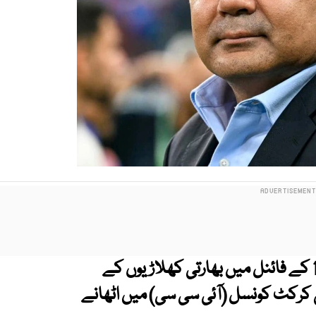
پاکستان کرکٹ بورڈ نے ایشیا کپ انڈر 19 کے فائنل میں بھارتی کھلاڑیوں کے
می کرکٹ کونسل (آئی سی سی) میں اٹھانے