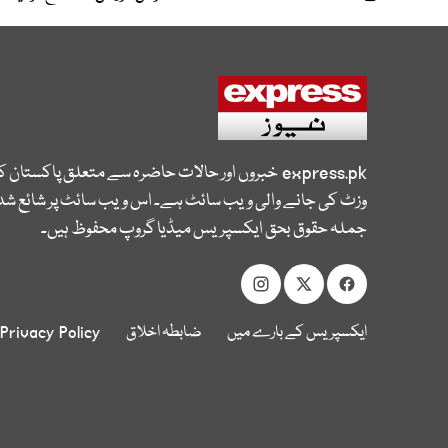
express.pk
خبروں اور حالات حاضرہ سے متعلق پاکستان 
وزٹ کی جانے والی ویب سائٹ ہے۔ اس ویب سائٹ پر شائع شدہ
جملہ حقوق بحق ایکسپریس میڈیا گروپ محفوظ ہیں۔
ایکسپریس کے بارے میں
ضابطہ اخلاق
Privacy Policy