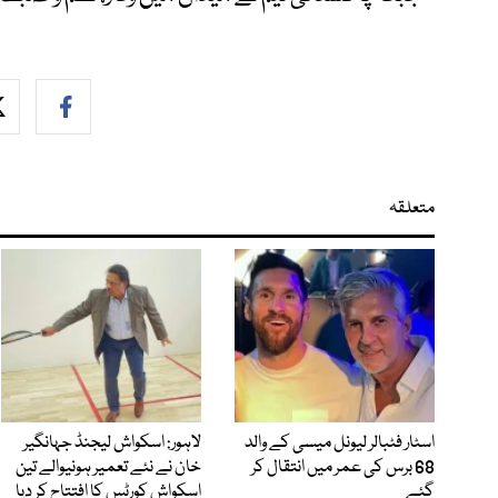
متعلقہ
اسٹار فٹبالر لیونل میسی کے والد
لاہور: اسکواش لیجنڈ جہانگیر
68 برس کی عمر میں انتقال کر
خان نے نئے تعمیر ہونیوالے تین
گئے
اسکواش کورٹس کا افتتاح کر دیا