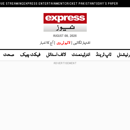
IVE STREAMING
EXPRESS ENTERTAINMENT
CRICKET PAKISTAN
TODAY'S PAPER
AUGUST 08, 2026
اشتہار لگائیں |
لائیو ٹی وی
| آج کا اخبار
ر نیشنل
ٹاپ ٹرینڈ
انٹرٹینمنٹ
لائف اسٹائل
فیکٹ چیک
صحت