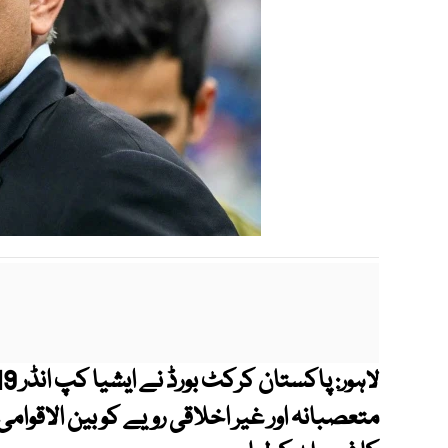
لاہور:
متعصبانہ اور غیر اخلاقی رویے کو بین الاقوا