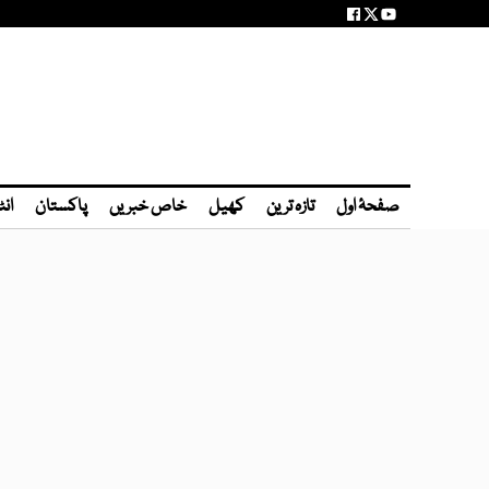
صفحۂ اول
تازہ ترین
کھیل
خاص خبریں
پاکستان
انٹ