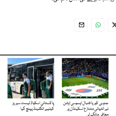
جنوبی کوریا فٹبال ایسوسی ایشن
پاکستانی اسکواڈ ٹیسٹ سیریز
نے انتہائی متنازع اسکینڈل پر
کیلیے انگلینڈ پہنچ گیا
معافی مانگ لی