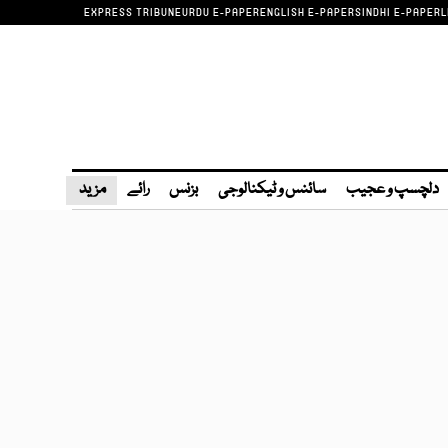
EXPRESS TRIBUNE
URDU E-PAPER
ENGLISH E-PAPER
SINDHI E-PAPER
L
دلچسپ و عجیب
سائنس و ٹیکنالوجی
بزنس
رائے
مزید