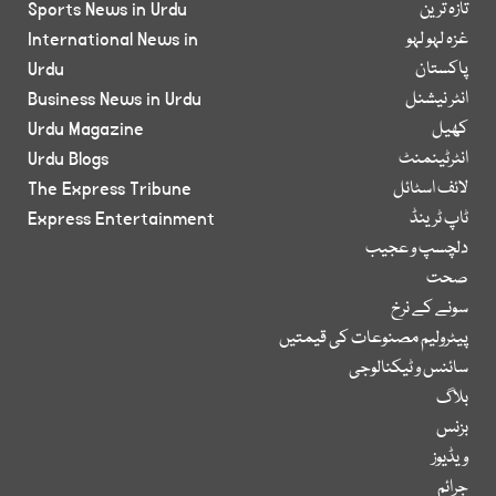
تازہ ترین
Sports News in Urdu
غزہ لہو لہو
International News in
پاکستان
Urdu
انٹر نیشنل
Business News in Urdu
کھیل
Urdu Magazine
انٹرٹینمنٹ
Urdu Blogs
لائف اسٹائل
The Express Tribune
ٹاپ ٹرینڈ
Express Entertainment
دلچسپ و عجیب
صحت
سونے کے نرخ
پیٹرولیم مصنوعات کی قیمتیں
سائنس و ٹیکنالوجی
بلاگ
بزنس
ویڈیوز
جرائم