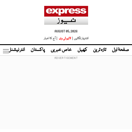
AUGUST 05, 2026
اشتہار لگائیں |
لائیو ٹی وی
| آج کا اخبار
صفحۂ اول
تازہ ترین
کھیل
خاص خبریں
پاکستان
انٹر نیشنل
ٹا