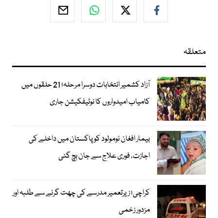
متعلقہ
آزاد کشمیر انتخابات دوسرا مرحلہ؛ 21 حلقوں میں
کامیاب امیدواروں کا نوٹیفکیشن جاری
بیمار افغان نومولود کو پاکستان میں داخلے کی
اجازت، فوری علاج سے جان بچ گئی
کراچی؛ زیرتعمیر مدرسے کی چھت گرنے سے طلبہ اور
مزدور زخمی