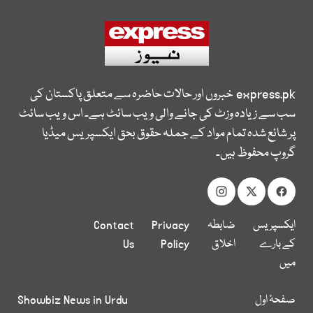
express.pk
خبروں اور حالات حاضرہ سے متعلق پاکستان کی
سب سے زیادہ وزٹ کی جانے والی ویب سائٹ ہے۔ اس ویب سائٹ
پر شائع شدہ تمام مواد کے جملہ حقوق بحق ایکسپریس میڈیا
گروپ محفوظ ہیں۔
ایکسپریس
ضابطہ
Privacy
Contact
کے بارے
اخلاق
Policy
Us
میں
صفحۂ اول
Showbiz News in Urdu