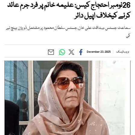
26نومبر احتجاج کیس: علیمہ خانم پر فرد جرم عائد
کرنے کیخلاف اپیل دائر
سماعت جسٹس صداقت علی خان،جسٹس سلطان محمود پر مشتمل ڈویژن بینچ نے
کی
ویب ڈیسک
December 23, 2025