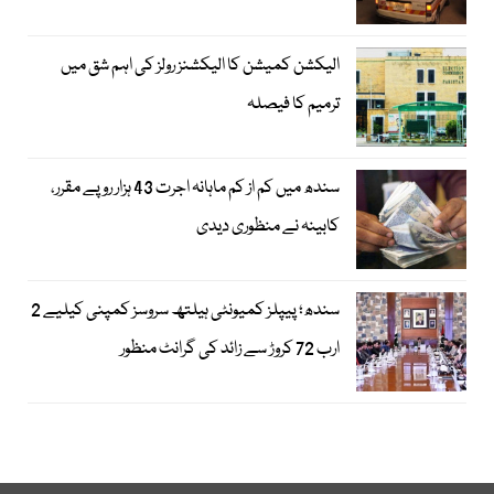
الیکشن کمیشن کا الیکشنز رولز کی اہم شق میں
ترمیم کا فیصلہ
سندھ میں کم از کم ماہانہ اجرت 43 ہزار روپے مقرر،
کابینہ نے منظوری دیدی
سندھ؛ پیپلز کمیونٹی ہیلتھ سروسز کمپنی کیلیے 2
ارب 72 کروڑ سے زائد کی گرانٹ منظور