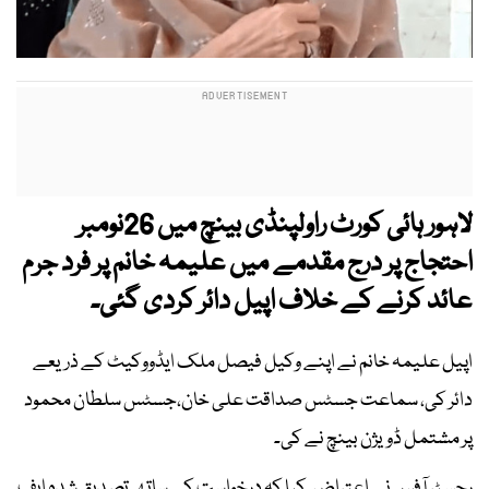
لاہور ہائی کورٹ راولپنڈی بینچ میں 26نومبر
احتجاج پر درج مقدمے میں علیمہ خانم پر فرد جرم
عائد کرنے کے خلاف اپیل دائر کردی گئی۔
اپیل علیمہ خانم نے اپنے وکیل فیصل ملک ایڈووکیٹ کے ذریعے
دائر کی، سماعت جسٹس صداقت علی خان،جسٹس سلطان محمود
پر مشتمل ڈویژن بینچ نے کی۔
رجسٹر آفس نے اعتراض کیا کہ درخواست کے ساتھ تصدیق شدہ ایف