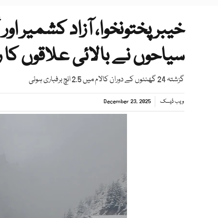
خیبر پختونخوا، آزاد کشمیر ا
سیاحوں نے بالائی علاقوں کا ر
گزشتہ 24 گھنٹوں کے دوران کالام میں 2.5 انچ برفباری ہوئی
ویب ڈیسک
December 23, 2025