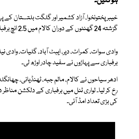
ہوگئیں۔
خیبر پختونخوا، آزاد کشمیر اور گلگت بلتستان کے 
گزشتہ 24 گھنٹوں کے دوران کالام میں 2.5 انچ برفباری ہوئی۔
وادی سوات، کمراٹ، دیر، ایبٹ آباد، گلیات، وادی 
برفباری سے پہاڑوں نے سفید چادر اوڑھ لی۔
ادھر سیاحوں نے کالام، مالم جبہ، ٹھنڈیانی، چھانگ
رخ کر لیا۔ لواری ٹنل میں برفباری کے دلکشن منا
کی بڑی تعداد امڈ آئی۔