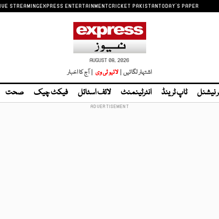
IVE STREAMING
EXPRESS ENTERTAINMENT
CRICKET PAKISTAN
TODAY'S PAPER
AUGUST 08, 2026
اشتہار لگائیں |
لائیو ٹی وی
| آج کا اخبار
ر نیشنل
ٹاپ ٹرینڈ
انٹرٹینمنٹ
لائف اسٹائل
فیکٹ چیک
صحت