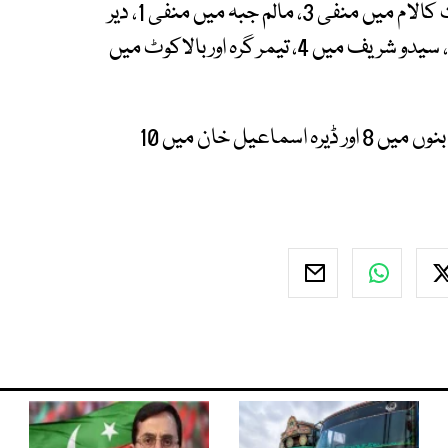
گزشتہ 24 گھنٹوں کے دوران کم سے کم درجہ حرارت کالام میں منفی 3، مالم جبہ میں منفی 1، دیر
اور پارا چنار میں صفر، دروش میں ایک، چترال میں 2، سیدو شریف میں 4، تیمر گرہ اور بالاکوٹ میں
پشاور میں کم سے کم درجہ حرارت 7، کوہاٹ میں 7، بنوں میں 8 اور ڈیرہ اسماعیل خان میں 10