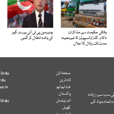
وفاقی حکومت سے مذاکرات
چئیرمین پی ٹی آئی بیرسٹر گوہر
ناکام، گڈز ٹرانسپورٹرز کا غیرمعینہ
کی والدہ انتقال کر گئیں
مدت تک ہڑتال کا اعلان
صفحۂ اول
 Urdu
تازہ ترین
rdu
غزہ لہو لہو
ws in
پاکستان
کی سب سے زیادہ
انٹر نیشنل
 Urdu
 تمام مواد کے
کھیل