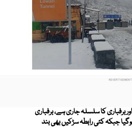
ور برفباری کا سلسلہ جاری ہے، برفباری
ا جبکہ کئی رابطہ سڑکیں بھی بند