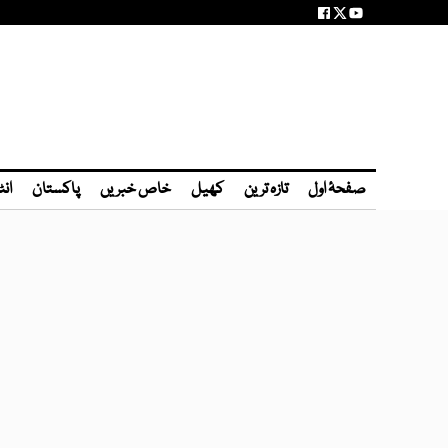
صفحۂ اول
تازہ ترین
کھیل
خاص خبریں
پاکستان
انٹ