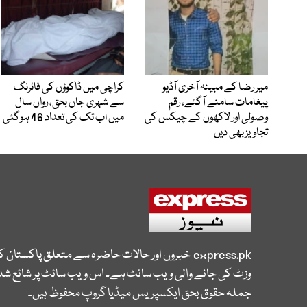
میر رضا کے مبینہ آخری آڈیو
کراچی میں ڈاکوؤں کی فائرنگ
پیغامات سامنے آگئے، رقم
سے شہری جاں بحق، رواں سال
وصولی اور لاکھوں کے چیکس کی
میں اب تک کی تعداد 46 ہوگئی
تجاویز بھی دیں
express.pk
خبروں اور حالات حاضرہ سے متعلق پاکستان 
وزٹ کی جانے والی ویب سائٹ ہے۔ اس ویب سائٹ پر شائع شدہ
جملہ حقوق بحق ایکسپریس میڈیا گروپ محفوظ ہیں۔