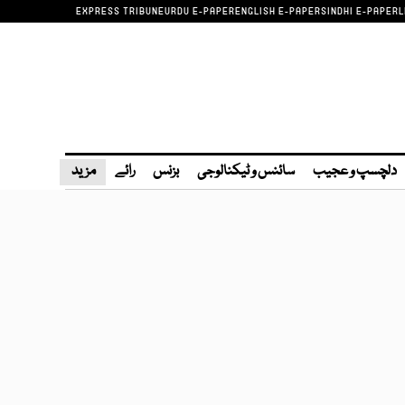
EXPRESS TRIBUNE
URDU E-PAPER
ENGLISH E-PAPER
SINDHI E-PAPER
L
دلچسپ و عجیب
سائنس و ٹیکنالوجی
بزنس
رائے
مزید