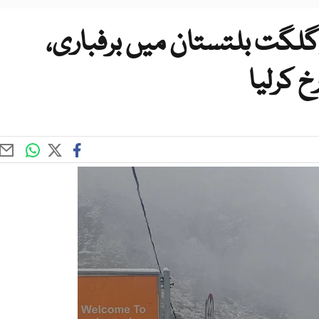
ور گلگت بلتستان میں برفباری،
خ کرلیا