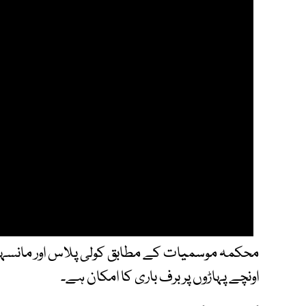
محکمہ موسمیات کے مطابق کولی پلاس اور مانسہرہ
اونچے پہاڑوں پر برف باری کا امکان ہے۔