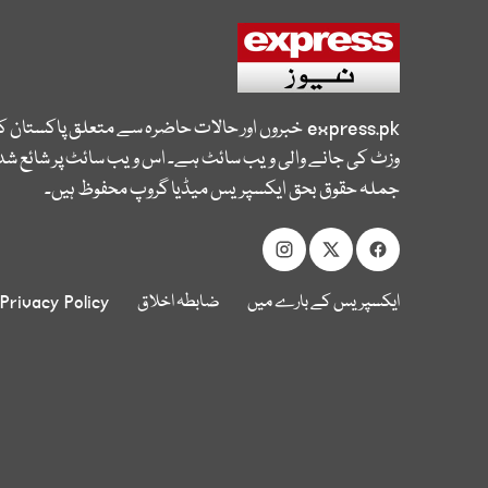
express.pk
خبروں اور حالات حاضرہ سے متعلق پاکستان 
وزٹ کی جانے والی ویب سائٹ ہے۔ اس ویب سائٹ پر شائع شدہ
جملہ حقوق بحق ایکسپریس میڈیا گروپ محفوظ ہیں۔
ایکسپریس کے بارے میں
ضابطہ اخلاق
Privacy Policy