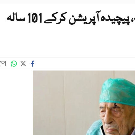
پاکستانی ڈاکٹرز کا بڑا کارنامہ، پیچیدہ آپریشن کرکے 101 سالہ