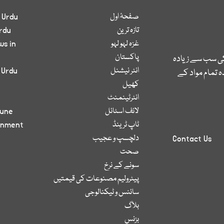
صفحۂ اول
 Urdu
تازہ ترین
rdu
غزہ لہو لہو
ws in
پاکستان
کی سب سے زیادہ
انٹر نیشنل
 Urdu
 تمام مواد کے
کھیل
انٹرٹینمنٹ
لائف اسٹائل
bune
ٹاپ ٹرینڈ
inment
دلچسپ و عجیب
Contact Us
صحت
سونے کے نرخ
پیٹرولیم مصنوعات کی قیمتیں
سائنس و ٹیکنالوجی
بلاگ
بزنس