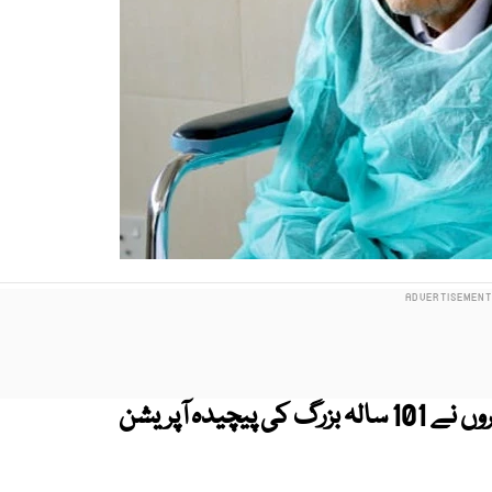
راولپنڈی کے الشفا ٹرسٹ آئی اسپتال کے ڈاکٹروں نے 101 سالہ بزرگ کی پیچیدہ آپریشن