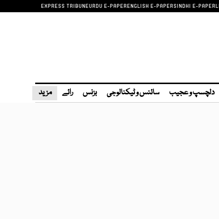
EXPRESS TRIBUNE
URDU E-PAPER
ENGLISH E-PAPER
SINDHI E-PAPER
L
دلچسپ و عجیب
سائنس و ٹیکنالوجی
بزنس
رائے
مزید