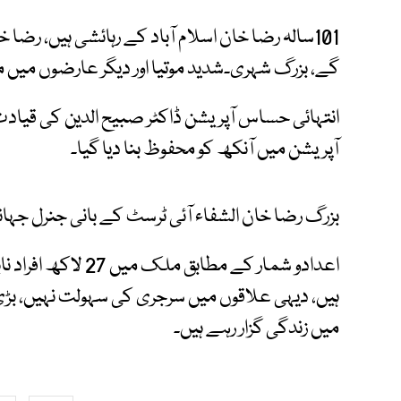
101سالہ رضا خان اسلام آباد کے رہائشی ہیں، رضا
گے، بزرگ شہری۔شدید موتیا اور دیگر عارضوں میں م
انتہائی حساس آپریشن ڈاکٹر صبیح الدین کی قیادت
آپریشن میں آنکھ کو محفوظ بنا دیا گیا۔
بزرگ رضا خان الشفاء آئی ٹرسٹ کے بانی جنرل جہا
ہیں، دیہی علاقوں میں سرجری کی سہولت نہیں، بڑ
میں زندگی گزار رہے ہیں۔