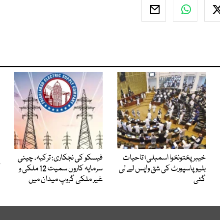
خیبرپختونخوا اسمبلی؛ تاحیات
فیسکو کی نجکاری: ترکیہ، چینی
بلیو پاسپورٹ کی شق واپس لے لی
سرمایہ کاروں سمیت 12 ملکی و
گئی
غیر ملکی گروپ میدان میں