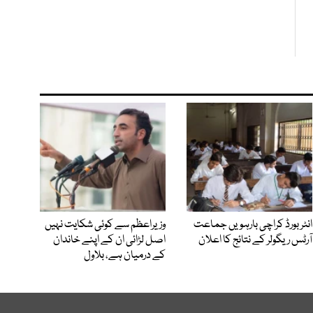
انٹر بورڈ کراچی بارہویں جماعت
وزیراعظم سے کوئی شکایت نہیں
آرٹس ریگولر کے نتائج کا اعلان
اصل لڑائی ان کے اپنے خاندان
کے درمیان ہے، بلاول