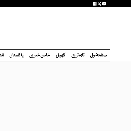
صفحۂ اول
تازہ ترین
کھیل
خاص خبریں
پاکستان
انٹ