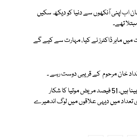
 خان اب اپنی آنکھوں سے دنیا کو دیکھ سکیں
بتلا تھے۔
 میں ماہر ڈاکٹرز نے کیا، مہارت سے کیے گے
نداد خان مرحوم کے قریبی دوست رہے ۔
اعدادو شمار کے مطابق ملک میں 27 لاکھ افراد نابینا ہیں، 51 فیصد مریض موتیا کا شکار
ی تعداد میں دیہی علاقوں میں لوگ اندھیرے