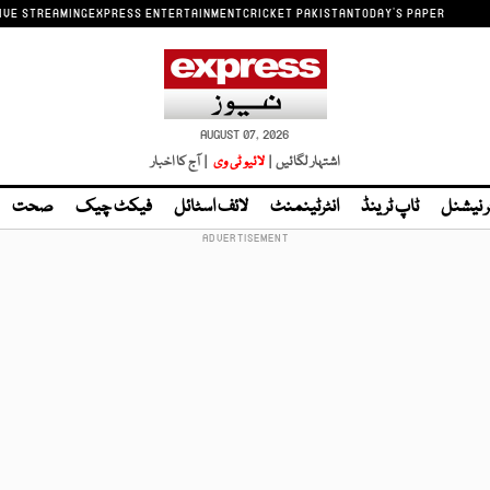
IVE STREAMING
EXPRESS ENTERTAINMENT
CRICKET PAKISTAN
TODAY'S PAPER
AUGUST 07, 2026
اشتہار لگائیں |
لائیو ٹی وی
| آج کا اخبار
ر نیشنل
ٹاپ ٹرینڈ
انٹرٹینمنٹ
لائف اسٹائل
فیکٹ چیک
صحت