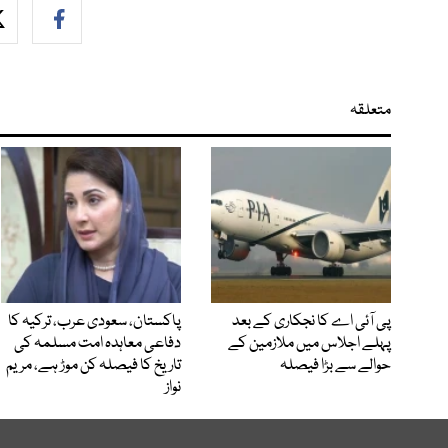
متعلقہ
پی آئی اے کا نجکاری کے بعد
پاکستان، سعودی عرب، ترکیہ کا
پہلے اجلاس میں ملازمین کے
دفاعی معاہدہ امت مسلمہ کی
حوالے سے بڑا فیصلہ
تاریخ کا فیصلہ کن موڑ ہے، مریم
نواز