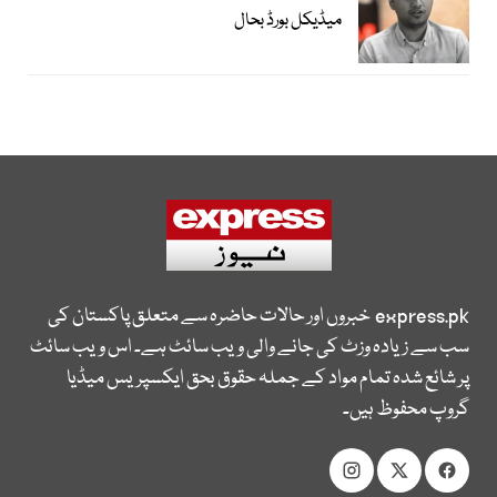
میڈیکل بورڈ بحال
express.pk
خبروں اور حالات حاضرہ سے متعلق پاکستان کی
سب سے زیادہ وزٹ کی جانے والی ویب سائٹ ہے۔ اس ویب سائٹ
پر شائع شدہ تمام مواد کے جملہ حقوق بحق ایکسپریس میڈیا
گروپ محفوظ ہیں۔