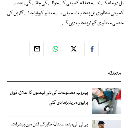
بل دو ماہ کے لئے متعلقہ کمیٹی کے حوالے کی جائے گی، بعد از
کمیٹی منظوری بل پنجاب اسمبلی سے منظور کروایا جائے گا، بل کی
حتمی منظوری گورنر پنجاب دیں گے۔
متعلقہ
پیٹرولیم مصنوعات کی نئی قیمتوں کا اعلان، ڈیزل
پر لیوی مزید بڑھا دی گئی
پی ٹی آئی رہنما عبداللہ طایر کے قتل میں پیشرفت،