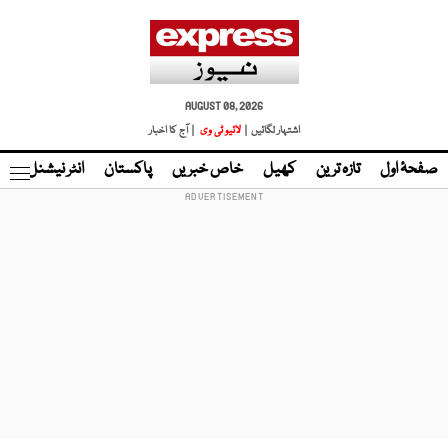
AUGUST 08, 2026
اشتہار لگائیں |
لائیو ٹی وی
| آج کا اخبار
صفحۂ اول
تازہ ترین
کھیل
خاص خبریں
پاکستان
انٹر نیشنل
ٹا