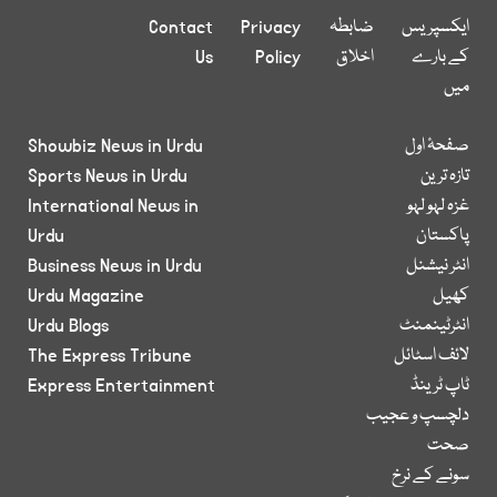
ایکسپریس
ضابطہ
Privacy
Contact
کے بارے
اخلاق
Policy
Us
میں
صفحۂ اول
Showbiz News in Urdu
تازہ ترین
Sports News in Urdu
غزہ لہو لہو
International News in
پاکستان
Urdu
انٹر نیشنل
Business News in Urdu
کھیل
Urdu Magazine
انٹرٹینمنٹ
Urdu Blogs
لائف اسٹائل
The Express Tribune
ٹاپ ٹرینڈ
Express Entertainment
دلچسپ و عجیب
صحت
سونے کے نرخ