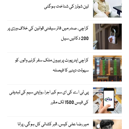
تین شوٹرز کی شناخت ہوگئی
کراچی، صدر میں فائر سیفٹی قوانین کی خلاف ورزی پر
200 دکانیں سیل
کراچی ایئرپورٹ پر بیرون ملک سفر کرنے والوں کو
سہولت دینے کا فیصلہ
پی ٹی اے کی ای سم کے اجرا، روایتی سیم کی تبدیلی
کی فیس 1500 تک مقرر
میر رضا علی کیس، قبر کشائی کل ہوگی، پرانا