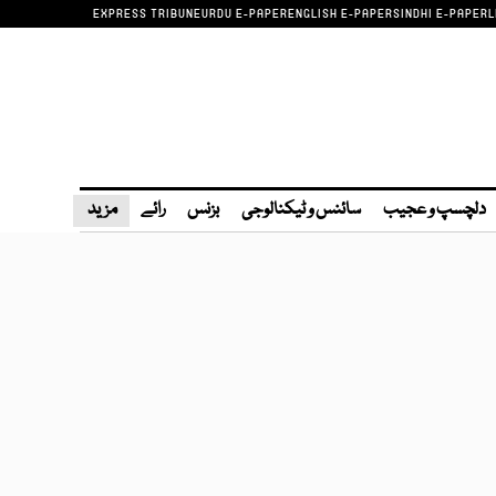
EXPRESS TRIBUNE
URDU E-PAPER
ENGLISH E-PAPER
SINDHI E-PAPER
L
دلچسپ و عجیب
سائنس و ٹیکنالوجی
بزنس
رائے
مزید