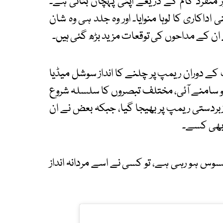
ر منفرد کام کے ذریعے اپنی پہچان بنائی ہے۔
 اداکاری کا لوہا منوایا۔ اور وہ جلد ہی وہ شان
ے ان کے مداحوں کی توقعات مزید بڑھ گئی ہیں۔
ے دوران ریمپ پر چلنے کا انداز سوشل میڈیا
و سامنے آئی، مختلف تبصروں کا سلسلہ شروع
 زبردستی ریمپ پر بھیجا گیا، جبکہ بعض نے ان
ے بھی کسے۔
 ہو رہی ہے، تو کسی نے اسے مردانہ انداز