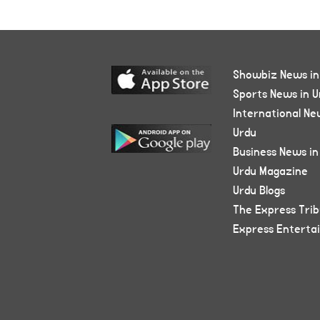
Showbiz News in
Sports News in U
International Ne
Urdu
Business News in
Urdu Magazine
Urdu Blogs
The Express Tri
Express Enterta