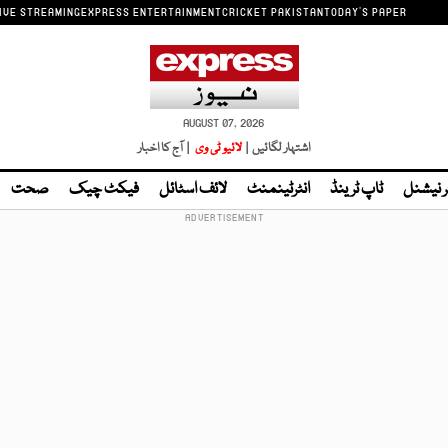
IVE STREAMING
EXPRESS ENTERTAINMENT
CRICKET PAKISTAN
TODAY'S PAPER
AUGUST 07, 2026
اشتہار لگائیں |
لائیو ٹی وی
| آج کا اخبار
ر نیشنل
ٹاپ ٹرینڈ
انٹرٹینمنٹ
لائف اسٹائل
فیکٹ چیک
صحت