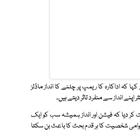
ا کہ اداکارہ کا ریمپ پر چلنے کا انداز ماڈلز
 اپنے انداز سے منفرد تاثر دیتے ہیں۔
ت کر دیا کہ فیشن اور انداز ہمیشہ سب کو ایک
عوامی شخصیت کا ہر قدم بحث کا باعث بن سکتا