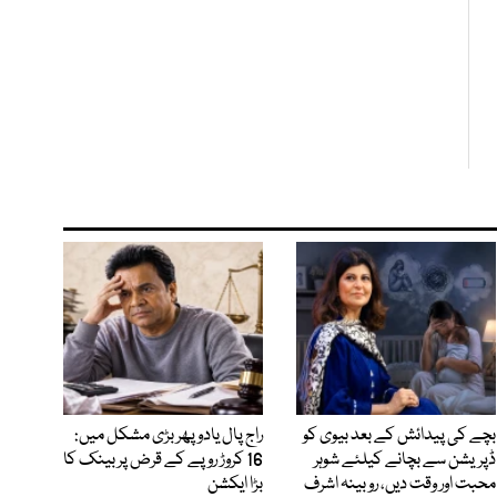
بچے کی پیدائش کے بعد بیوی کو
راج پال یادو پھر بڑی مشکل میں:
ڈپریشن سے بچانے کیلئے شوہر
16 کروڑ روپے کے قرض پر بینک کا
محبت اور وقت دیں، روبینہ اشرف
بڑا ایکشن