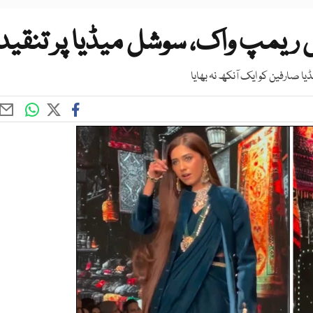
ں ریمپ واک، سوشل میڈیا پر تنقید
ا صارفین کو ایک آنکھ نہ بھایا