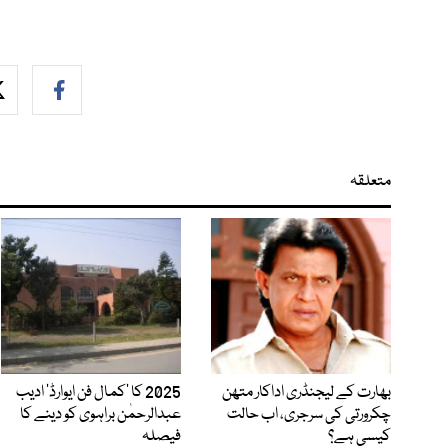
متعلقہ
بھارت کے لیجنڈری اداکار متھن
2025 کا ’کمال فن ایوارڈ‘ ادیب
چکرورتی کی سرجری، اب حالت
عبدالرحمٰن براہوی کو دینے کا
کیسی ہے؟
فیصلہ