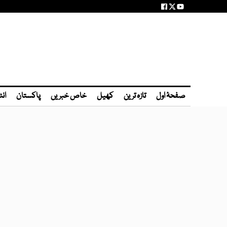
صفحۂ اول
تازہ ترین
کھیل
خاص خبریں
پاکستان
انٹ