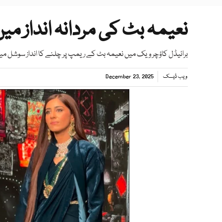
نعیمہ بٹ کی مردانہ انداز می
برائیڈل کاؤچر ویک میں نعیمہ بٹ کے ریمپ پر چلنے کا انداز سوشل میڈی
ویب ڈیسک
December 23, 2025