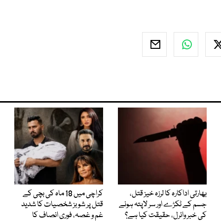
بھارتی اداکارہ کا لرزہ خیز قتل،
کراچی میں 18 ماہ کی بچی کے
جسم کے ٹکڑے اور سر لاپتہ ہونے
قتل پر شوبز شخصیات کا شدید
کی خبر وائرل، حقیقت کیا ہے؟
غم و غصہ، فوری انصاف کا