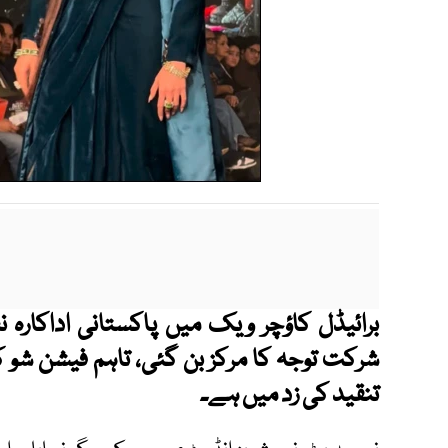
برائیڈل کاؤچر ویک میں پاکستانی اداکارہ ن
شرکت توجہ کا مرکز بن گئی، تاہم فیشن شو 
تنقید کی زد میں ہے۔