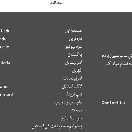
مطالبہ
صفحۂ اول
 Urdu
تازہ ترین
rdu
غزہ لہو لہو
ws in
پاکستان
کی سب سے زیادہ
انٹر نیشنل
 Urdu
 تمام مواد کے
کھیل
انٹرٹینمنٹ
لائف اسٹائل
bune
ٹاپ ٹرینڈ
inment
دلچسپ و عجیب
Contact Us
صحت
سونے کے نرخ
پیٹرولیم مصنوعات کی قیمتیں