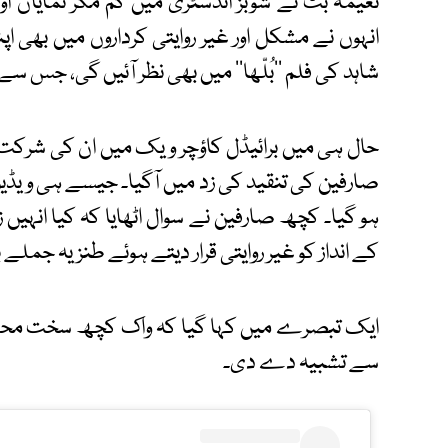
نعیمہ بٹ نے شوبز انڈسٹری میں کم مگر نمایاں او
انہوں نے مشکل اور غیر روایتی کرداروں میں بھی اپنی
شاہد کی فلم ’’بُلّھا‘‘ میں بھی نظر آئیں گی، جس س
حال ہی میں برائیڈل کاؤچر ویک میں ان کی شرکت ک
صارفین کی تنقید کی زد میں آگیا۔ جیسے ہی ویڈی
ہو گیا۔ کچھ صارفین نے سوال اٹھایا کہ کیا انہیں
کے انداز کو غیر روایتی قرار دیتے ہوئے طنزیہ جمل
ایک تبصرے میں کہا گیا کہ واک کچھ سخت محسوس
سے تشبیہ دے دی۔