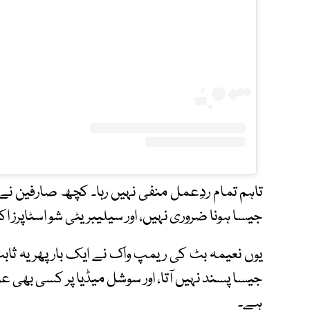
تاہم تمام ردِعمل منفی نہیں رہا۔ کچھ صارفین نے کہ
جیسا ہونا ضروری نہیں، اور سیلیبریٹی شو اسٹاپرز اکثر
یوں نعیمہ بٹ کی ریمپ واک نے ایک بار پھر یہ ثاب
جیسا پسند نہیں آتا، اور سوشل میڈیا پر کسی بھی 
ہے۔