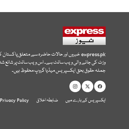
express.pk
خبروں اور حالات حاضرہ سے متعلق پاکستان 
وزٹ کی جانے والی ویب سائٹ ہے۔ اس ویب سائٹ پر شائع شدہ
جملہ حقوق بحق ایکسپریس میڈیا گروپ محفوظ ہیں۔
ایکسپریس کے بارے میں
ضابطہ اخلاق
Privacy Policy