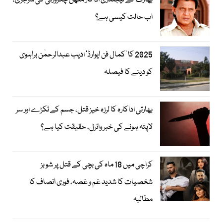
بھارت کے لیجنڈری اداکار متھن چکرورتی کی سرجری،
اب حالت کیسی ہے؟
2025 کا ’کمال فن ایوارڈ‘ ادیب عبدالرحمٰن براہوی
کو دینے کا فیصلہ
بھارتی اداکارہ کا لرزہ خیز قتل، جسم کے ٹکڑے اور سر
لاپتہ ہونے کی خبر وائرل، حقیقت کیا ہے؟
کراچی میں 18 ماہ کی بچی کے قتل پر شوبز
شخصیات کا شدید غم و غصہ، فوری انصاف کا
مطالبہ