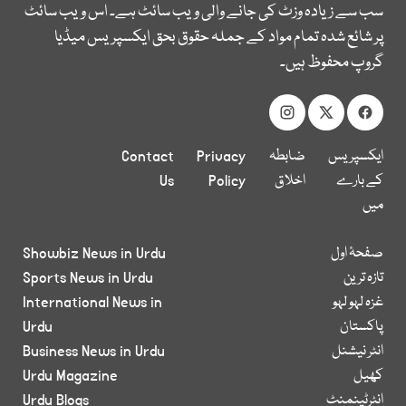
سب سے زیادہ وزٹ کی جانے والی ویب سائٹ ہے۔ اس ویب سائٹ
پر شائع شدہ تمام مواد کے جملہ حقوق بحق ایکسپریس میڈیا
گروپ محفوظ ہیں۔
ایکسپریس
ضابطہ
Privacy
Contact
کے بارے
اخلاق
Policy
Us
میں
صفحۂ اول
Showbiz News in Urdu
تازہ ترین
Sports News in Urdu
غزہ لہو لہو
International News in
پاکستان
Urdu
انٹر نیشنل
Business News in Urdu
کھیل
Urdu Magazine
انٹرٹینمنٹ
Urdu Blogs