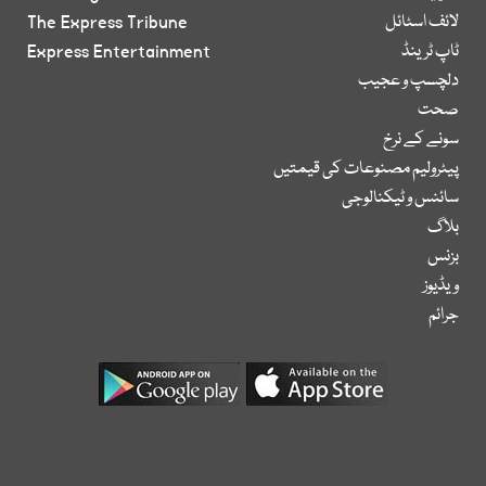
لائف اسٹائل
The Express Tribune
ٹاپ ٹرینڈ
Express Entertainment
دلچسپ و عجیب
صحت
سونے کے نرخ
پیٹرولیم مصنوعات کی قیمتیں
سائنس و ٹیکنالوجی
بلاگ
بزنس
ویڈیوز
جرائم