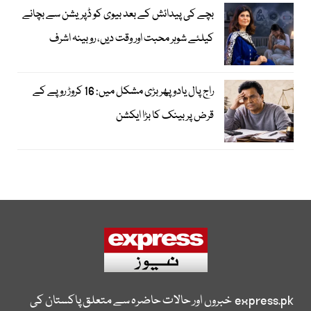
بچے کی پیدائش کے بعد بیوی کو ڈپریشن سے بچانے
کیلئے شوہر محبت اور وقت دیں، روبینہ اشرف
راج پال یادو پھر بڑی مشکل میں: 16 کروڑ روپے کے
قرض پر بینک کا بڑا ایکشن
express.pk
خبروں اور حالات حاضرہ سے متعلق پاکستان کی