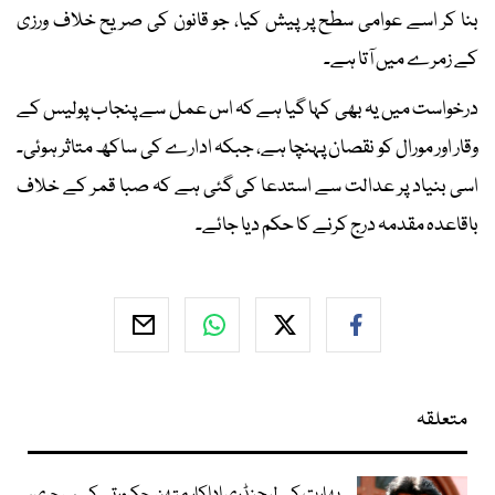
بنا کر اسے عوامی سطح پر پیش کیا، جو قانون کی صریح خلاف ورزی
کے زمرے میں آتا ہے۔
درخواست میں یہ بھی کہا گیا ہے کہ اس عمل سے پنجاب پولیس کے
وقار اور مورال کو نقصان پہنچا ہے، جبکہ ادارے کی ساکھ متاثر ہوئی۔
اسی بنیاد پر عدالت سے استدعا کی گئی ہے کہ صبا قمر کے خلاف
باقاعدہ مقدمہ درج کرنے کا حکم دیا جائے۔
متعلقہ