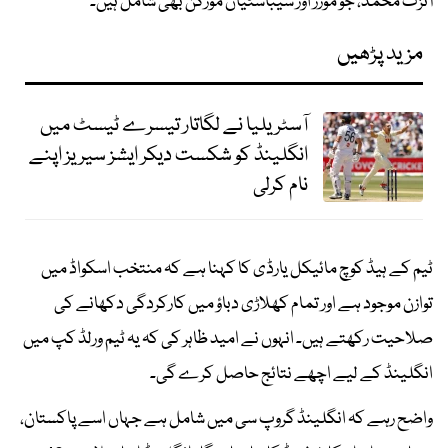
آئزک محمد، جو مورز اور سیباسٹیان مورگن بھی شامل ہیں۔
مزید پڑھیں
آسٹریلیا نے لگاتار تیسرے ٹیسٹ میں
انگلینڈ کو شکست دیکر ایشز سیریز اپنے
نام کرلی
ٹیم کے ہیڈ کوچ مائیکل یارڈی کا کہنا ہے کہ منتخب اسکواڈ میں
توازن موجود ہے اور تمام کھلاڑی دباؤ میں کارکردگی دکھانے کی
صلاحیت رکھتے ہیں۔ انہوں نے امید ظاہر کی کہ یہ ٹیم ورلڈ کپ میں
انگلینڈ کے لیے اچھے نتائج حاصل کرے گی۔
واضح رہے کہ انگلینڈ گروپ سی میں شامل ہے جہاں اسے پاکستان،