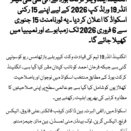
انگلینڈ اینڈ ویلز کرکٹ بورڈ نے آئی سی سی مینز
انڈر 19 ورلڈ کپ 2026 کے لیے اپنے 15 رکنی
اسکواڈ کا اعلان کر دیا ۔ یہ ٹورنامنٹ 15 جنوری
سے 6 فروری 2026 تک زمبابوے اور نمیبیا میں
کھیلا جائے گا۔
انگلینڈ انڈر 19 ٹیم کی قیادت وکٹ کیپر بلے باز تھامس ریو کو سونپی
گئی ہے جبکہ فرحان احمد کو نائب کپتان مقرر کیا گیا ہے۔ انگلینڈ
کرکٹ بورڈ کے مطابق منتخب اسکواڈ میں نوجوان اور باصلاحیت
کھلاڑیوں کو شامل کیا گیا ہے جو عالمی سطح پر اپنی صلاحیتوں کا
مظاہرہ کرنے کی بھرپور اہلیت رکھتے ہیں۔
اسکواڈ میں رالفی البرٹ، بین ڈاکنز، کیلِب فالکنر، علی فاروق، الیکس
فرنچ، الیکس گرین، لوک ہینڈز، منی لمسڈن، بین مائز، جیمز منٹو،