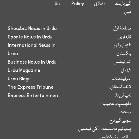
کے بارے
اخلاق
Policy
Us
میں
صفحۂ اول
Showbiz News in Urdu
تازہ ترین
Sports News in Urdu
غزہ لہو لہو
International News in
پاکستان
Urdu
انٹر نیشنل
Business News in Urdu
کھیل
Urdu Magazine
انٹرٹینمنٹ
Urdu Blogs
لائف اسٹائل
The Express Tribune
ٹاپ ٹرینڈ
Express Entertainment
دلچسپ و عجیب
صحت
سونے کے نرخ
پیٹرولیم مصنوعات کی قیمتیں
سائنس و ٹیکنالوجی