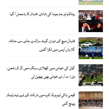
رونالڈو اور جارجینا کی شادی، فٹبالر کا ردعمل آگیا
فٹبال میچ کے دوران گیند سڑک پر جانے سے حادثہ،
گاڑیاں آپس میں ٹکرا گئیں
گول کی خوشی میں کھلاڑی سرنگ میں گر کر زخمی،
وی اے آر نے خوشی بھی چھین لی
قومی ہاکی ٹیم ورلڈ کپ میں شرکت کے لیے نیدرلینڈز
پہنچ گئی