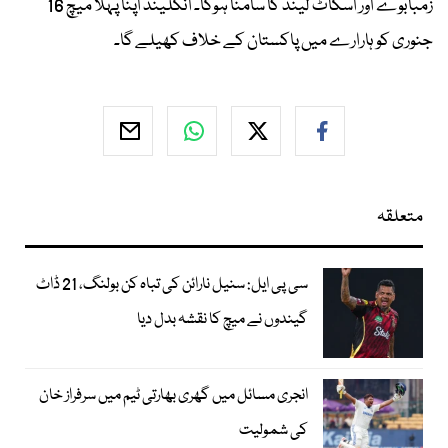
زمبابوے اور اسکاٹ لینڈ کا سامنا ہوگا۔ انگلینڈ اپنا پہلا میچ 16
جنوری کو ہارارے میں پاکستان کے خلاف کھیلے گا۔
متعلقہ
سی پی ایل: سنیل نارائن کی تباہ کن بولنگ، 21 ڈاٹ
گیندوں نے میچ کا نقشہ بدل دیا
انجری مسائل میں گھری بھارتی ٹیم میں سرفراز خان
کی شمولیت