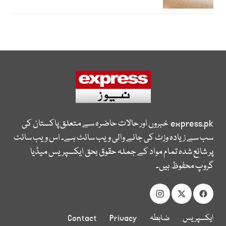
express.pk
خبروں اور حالات حاضرہ سے متعلق پاکستان کی
سب سے زیادہ وزٹ کی جانے والی ویب سائٹ ہے۔ اس ویب سائٹ
پر شائع شدہ تمام مواد کے جملہ حقوق بحق ایکسپریس میڈیا
گروپ محفوظ ہیں۔
ایکسپریس
ضابطہ
Privacy
Contact