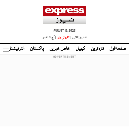
AUGUST 10, 2026
اشتہار لگائیں |
لائیو ٹی وی
| آج کا اخبار
صفحۂ اول
تازہ ترین
کھیل
خاص خبریں
پاکستان
انٹر نیشنل
ٹا