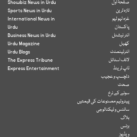
صفحۂ اول
Showbiz News in Urdu
تازہ ترین
Sports News in Urdu
غزہ لہو لہو
International News in
پاکستان
Urdu
انٹر نیشنل
Business News in Urdu
کھیل
Urdu Magazine
انٹرٹینمنٹ
Urdu Blogs
لائف اسٹائل
The Express Tribune
ٹاپ ٹرینڈ
Express Entertainment
دلچسپ و عجیب
صحت
سونے کے نرخ
پیٹرولیم مصنوعات کی قیمتیں
سائنس و ٹیکنالوجی
بلاگ
بزنس
ویڈیوز