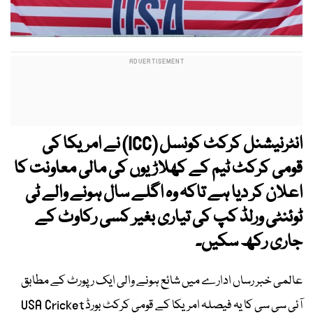
انٹرنیشنل کرکٹ کونسل (ICC) نے امریکا کی
قومی کرکٹ ٹیم کے کھلاڑیوں کی مالی معاونت کا
اعلان کر دیا ہے تاکہ وہ اگلے سال ہونے والے ٹی
ٹوئنٹی ورلڈ کپ کی تیاری بغیر کسی رکاوٹ کے
جاری رکھ سکیں۔
عالمی خبر رساں ادارے میں شائع ہونے والی ایک رپورٹ کے مطابق
آئی سی سی کا یہ فیصلہ امریکا کے قومی کرکٹ بورڈ USA Cricket