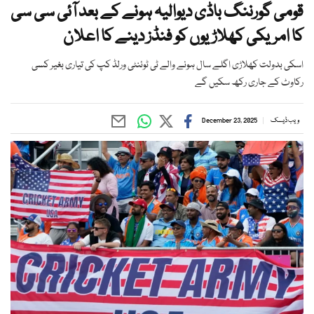
قومی گورننگ باڈی دیوالیہ ہونے کے بعد آئی سی سی
کا امریکی کھلاڑیوں کو فنڈز دینے کا اعلان
اسکی بدولت کھلاڑی اگلے سال ہونے والے ٹی ٹوئنٹی ورلڈ کپ کی تیاری بغیر کسی
رکاوٹ کے جاری رکھ سکیں گے
ویب ڈیسک
December 23, 2025