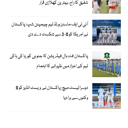
شفیق کا راج، بہترین کھلاڑی قرار
آئی ٹی ایف ماسٹرز ورلڈ ٹیم چیمپئن شپ: پاکستان
نے امریکا کو 0-3 سے شکست دے دی
پاکستان فٹ بال فیڈریشن کا جنوبی کوریا کی ہاکی
ٹیم کے اعزاز میں ظہرانے کا اہتمام
دوسرا ٹیسٹ میچ: پاکستان نے ویسٹ انڈیز کو 8
وکٹوں سے ہرا دیا