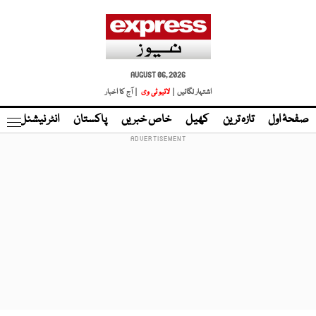
AUGUST 06, 2026
اشتہار لگائیں |
لائیو ٹی وی
| آج کا اخبار
صفحۂ اول
تازہ ترین
کھیل
خاص خبریں
پاکستان
انٹر نیشنل
ٹا