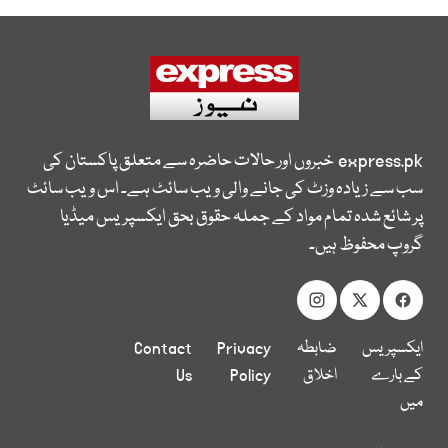
express.pk
خبروں اور حالات حاضرہ سے متعلق پاکستان کی
سب سے زیادہ وزٹ کی جانے والی ویب سائٹ ہے۔ اس ویب سائٹ
پر شائع شدہ تمام مواد کے جملہ حقوق بحق ایکسپریس میڈیا
گروپ محفوظ ہیں۔
ایکسپریس
ضابطہ
Privacy
Contact
کے بارے
اخلاق
Policy
Us
میں