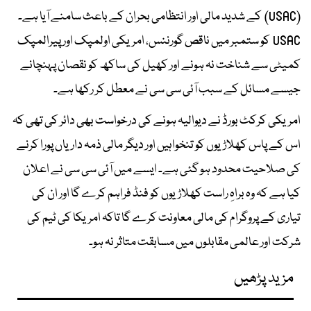
(USAC) کے شدید مالی اور انتظامی بحران کے باعث سامنے آیا ہے۔
USAC کو ستمبر میں ناقص گورننس، امریکی اولمپک اور پیرالمپک
کمیٹی سے شناخت نہ ہونے اور کھیل کی ساکھ کو نقصان پہنچانے
جیسے مسائل کے سبب آئی سی سی نے معطل کر رکھا ہے۔
امریکی کرکٹ بورڈ نے دیوالیہ ہونے کی درخواست بھی دائر کی تھی کہ
اس کے پاس کھلاڑیوں کو تنخواہیں اور دیگر مالی ذمہ داریاں پورا کرنے
کی صلاحیت محدود ہو گئی ہے۔ ایسے میں آئی سی سی نے اعلان
کیا ہے کہ وہ براہِ راست کھلاڑیوں کو فنڈ فراہم کرے گا اور ان کی
تیاری کے پروگرام کی مالی معاونت کرے گا تاکہ امریکا کی ٹیم کی
شرکت اور عالمی مقابلوں میں مسابقت متاثر نہ ہو۔
مزید پڑھیں