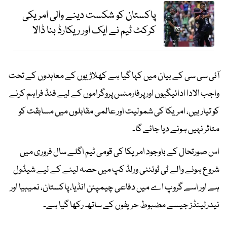
پاکستان کو شکست دینے والی امریکی
کرکٹ ٹیم نے ایک اور ریکارڈ بنا ڈالا
آئی سی سی کے بیان میں کہا گیا ہے کھلاڑیوں کے معاہدوں کے تحت
واجب الادا ادائیگیوں اور پرفارمنس پروگراموں کے لیے فنڈ فراہم کرنے
کو تیار ہیں، امریکا کی شمولیت اور عالمی مقابلوں میں مسابقت کو
متاثر نہیں ہونے دیا جائے گا۔
اس صورتحال کے باوجود امریکا کی قومی ٹیم اگلے سال فروری میں
شروع ہونے والے ٹی ٹوئنٹی ورلڈ کپ میں حصہ لینے کے لیے شیڈول
ہے اور اسے گروپ اے میں دفاعی چیمپئن انڈیا، پاکستان، نمیبیا اور
نیدرلینڈز جیسے مضبوط حریفوں کے ساتھ رکھا گیا ہے۔