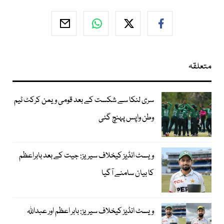
متعلقہ
سری لنکا سے شکست کے بعد قومی ویمن کرکٹ ٹیم
وطن واپس پہنچ گئی
ویسٹ انڈیز کیخلاف سیریز: جیت کے بعد بابراعظم
کا بیان سامنے آگیا
ویسٹ انڈیز کیخلاف سیریز: بابر اعظم اور عبداللہ