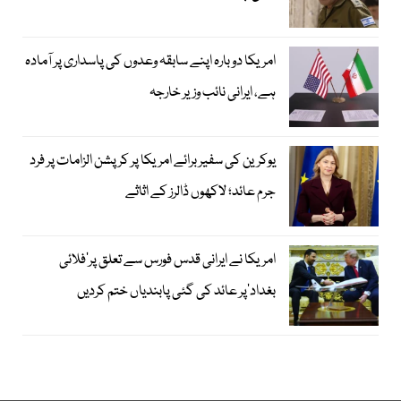
امریکا دوبارہ اپنے سابقہ وعدوں کی پاسداری پر آمادہ
ہے، ایرانی نائب وزیر خارجہ
یوکرین کی سفیر برائے امریکا پر کرپشن الزامات پر فرد
جرم عائد؛ لاکھوں ڈالرز کے اثاثے
امریکا نے ایرانی قدس فورس سے تعلق پر’فلائی
بغداد‘پر عائد کی گئی پابندیاں ختم کردیں