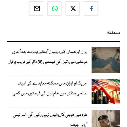
متعلقہ
ایران اور عمان کے درمیان آبنائے ہرمز معاہدہ آخری
مرحلے میں، تیل کی قیمتیں 80 ڈالر کے قریب برقرار
امریکا اور ایران میں ممکنہ معاہدے کی امید،
عالمی منڈی میں خام تیل کی قیمتوں میں کمی
غزہ میں فوجی کارروائیاں نہیں رکیں گی، اسرائیلی
آرمی چیف