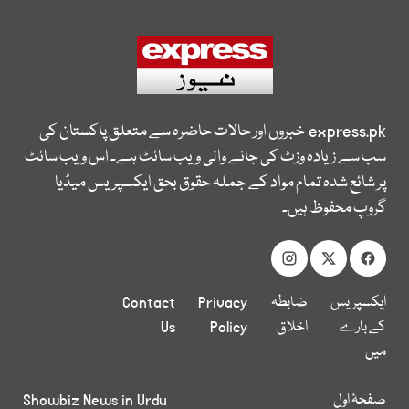
express.pk
خبروں اور حالات حاضرہ سے متعلق پاکستان کی
سب سے زیادہ وزٹ کی جانے والی ویب سائٹ ہے۔ اس ویب سائٹ
پر شائع شدہ تمام مواد کے جملہ حقوق بحق ایکسپریس میڈیا
گروپ محفوظ ہیں۔
ایکسپریس
ضابطہ
Privacy
Contact
کے بارے
اخلاق
Policy
Us
میں
صفحۂ اول
Showbiz News in Urdu