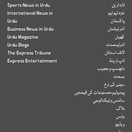
تازہ ترین
Sports News in Urdu
غزہ لہو لہو
International News in
پاکستان
Urdu
انٹر نیشنل
Business News in Urdu
کھیل
Urdu Magazine
انٹرٹینمنٹ
Urdu Blogs
لائف اسٹائل
The Express Tribune
ٹاپ ٹرینڈ
Express Entertainment
دلچسپ و عجیب
صحت
سونے کے نرخ
پیٹرولیم مصنوعات کی قیمتیں
سائنس و ٹیکنالوجی
بلاگ
بزنس
ویڈیوز