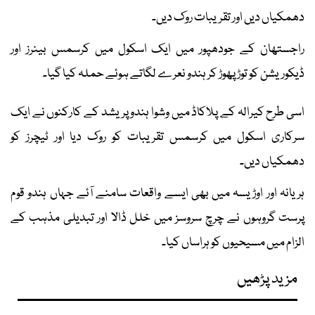
دھمکیاں دیں اور تقریبات روک دیں۔
راجستھان کے جودھپور میں ایک اسکول میں کرسمس بینرز اور
ڈیکوریشن کو توڑ پھوڑ کر ہندو نعرے لگاتے ہوئے حملہ کیا گیا۔
اسی طرح کیرالہ کے پلاکاڈ میں وشوا ہندو پریشد کے کارکنوں نے ایک
سرکاری اسکول میں کرسمس تقریبات کو روک دیا اور ٹیچرز کو
دھمکیاں دیں۔
ہریانہ اور اوڑیسہ میں بھی ایسے واقعات سامنے آئے جہاں ہندو قوم
پرست گروہوں نے چرچ سروسز میں خلل ڈالا اور تبدیلی مذہب کے
الزام میں مسیحیوں کو ہراساں کیا۔
مزید پڑھیں