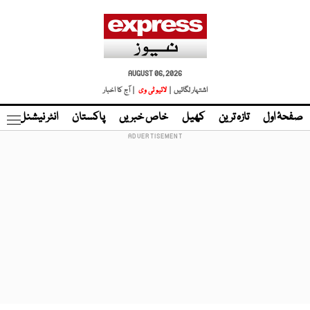
AUGUST 06, 2026
اشتہار لگائیں |
لائیو ٹی وی
| آج کا اخبار
صفحۂ اول
تازہ ترین
کھیل
خاص خبریں
پاکستان
انٹر نیشنل
ٹا