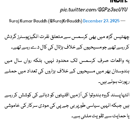
INDIA.
pic.twitter.com/QGPz3scUYU
December 23, 2025
— Suraj Kumar Bauddh (@SurajKrBauddh)
چھتیس گڑھ میں بھی کرسمس سے متعلق نفرت انگیز پوسٹرز گردش
کر رہے تھے جو مسیحیوں کے خلاف ہڑتال کی کال دے رہے تھے۔
یہ واقعات صرف کرسمس تک محدود نہیں، بلکہ رواں سال میں
ہندوستان بھر میں مسیحیوں کے خلاف ہزاروں کی تعداد میں حملے
رپورٹ ہوئے ہیں۔
انتہا پسند گروہ ہندوتوا کی آڑ میں اقلیتوں کو دبانے کی کوشش کر رہے
ہیں جبکہ انہیں سیاسی طور پر بی جے پی کی مودی سرکار کی خاموشی
یا حمایت سے تقویت ملتی ہے۔