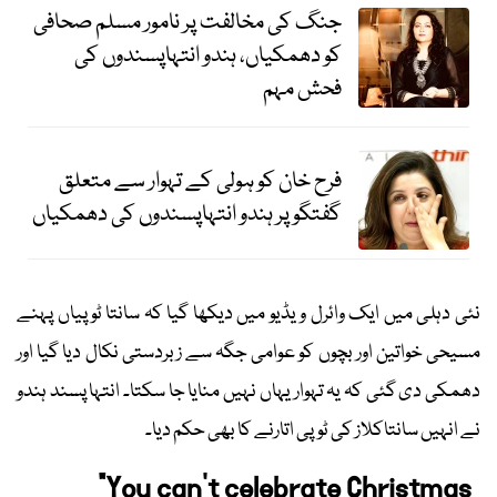
جنگ کی مخالفت پر نامور مسلم صحافی
کو دھمکیاں، ہندو انتہاپسندوں کی
فحش مہم
فرح خان کو ہولی کے تہوار سے متعلق
گفتگو پر ہندو انتہاپسندوں کی دھمکیاں
نئی دہلی میں ایک وائرل ویڈیو میں دیکھا گیا کہ سانتا ٹوپیاں پہنے
مسیحی خواتین اور بچوں کو عوامی جگہ سے زبردستی نکال دیا گیا اور
دھمکی دی گئی کہ یہ تہوار یہاں نہیں منایا جا سکتا۔ انتہا پسند ہندو
نے انہیں سانتاکلاز کی ٹوپی اتارنے کا بھی حکم دیا۔
"You can't celebrate Christmas