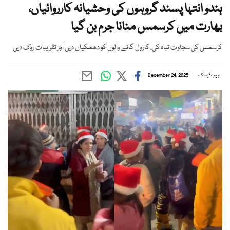
ہندو انتہا پسند گروہوں کی وحشیانہ کارروائیاں،
بھارت میں کرسمس منانا جرم بن گیا
کرسمس کی سجاوٹ تباہ کی، کارول گانے والوں کو دھمکیاں دیں اور تقریبات روک دیں
ویب ڈیسک
December 24, 2025