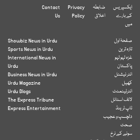
ایکسپریس
ضابطہ
Privacy
Contact
کے بارے
اخلاق
Policy
Us
میں
صفحۂ اول
Showbiz News in Urdu
تازہ ترین
Sports News in Urdu
غزہ لہو لہو
International News in
پاکستان
Urdu
انٹر نیشنل
Business News in Urdu
کھیل
Urdu Magazine
انٹرٹینمنٹ
Urdu Blogs
لائف اسٹائل
The Express Tribune
ٹاپ ٹرینڈ
Express Entertainment
دلچسپ و عجیب
صحت
سونے کے نرخ