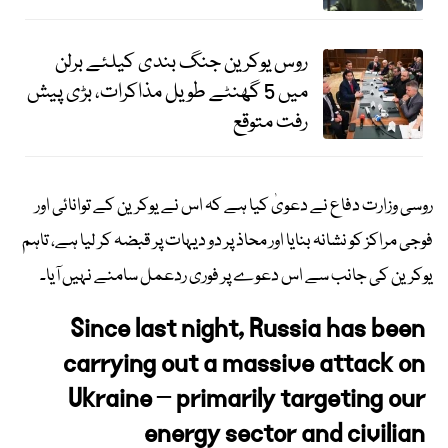
روس یوکرین جنگ بندی کیلئے برلن
میں 5 گھنٹے طویل مذاکرات، بڑی پیش
رفت متوقع
روسی وزارت دفاع نے دعویٰ کیا ہے کہ اس نے یوکرین کے توانائی اور
فوجی مراکز کو نشانہ بنایا اور محاذ پر دو دیہات پر قبضہ کر لیا ہے، تاہم
یوکرین کی جانب سے اس دعوے پر فوری ردعمل سامنے نہیں آیا۔
Since last night, Russia has been
carrying out a massive attack on
Ukraine – primarily targeting our
energy sector and civilian