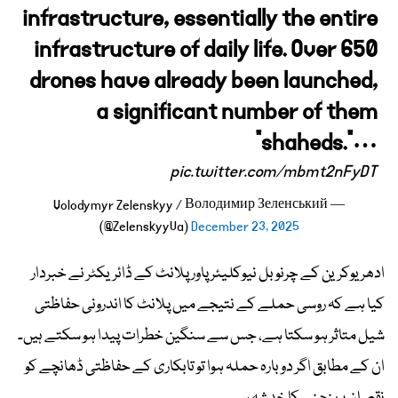
infrastructure, essentially the entire
infrastructure of daily life. Over 650
drones have already been launched,
a significant number of them
“shaheds.”…
pic.twitter.com/mbmt2nFyDT
— Volodymyr Zelenskyy / Володимир Зеленський
(@ZelenskyyUa)
December 23, 2025
ادھر یوکرین کے چرنو بل نیوکلیئر پاور پلانٹ کے ڈائریکٹر نے خبردار
کیا ہے کہ روسی حملے کے نتیجے میں پلانٹ کا اندرونی حفاظتی
شیل متاثر ہو سکتا ہے، جس سے سنگین خطرات پیدا ہو سکتے ہیں۔
ان کے مطابق اگر دوبارہ حملہ ہوا تو تابکاری کے حفاظتی ڈھانچے کو