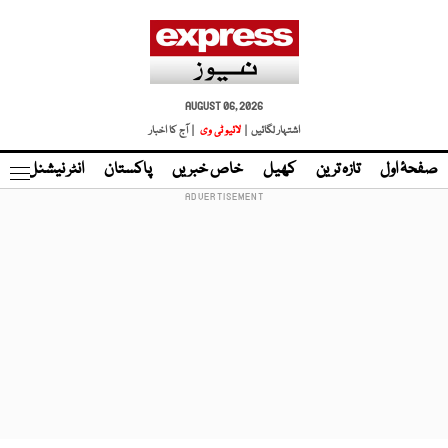
AUGUST 06, 2026
اشتہار لگائیں |
لائیو ٹی وی
| آج کا اخبار
صفحۂ اول
تازہ ترین
کھیل
خاص خبریں
پاکستان
انٹر نیشنل
ٹا