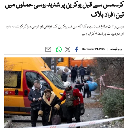
کرسمس سے قبل یوکرین پر شدید روسی حملوں میں
تین افراد ہلاک
روسی وزارت دفاع نے دعویٰ کیا کہ اس نے یوکرین کے توانائی اور فوجی مراکز کو نشانہ بنایا
اور دو دیہات پر قبضہ کر لیا ہے
ویب ڈیسک
December 24, 2025