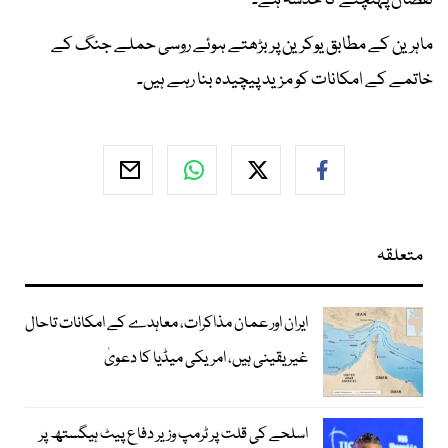
نقصان پہنچنے کا خدشہ ہے۔
ماہرین کے مطابق یوکرین پر بڑھتے ہوئے روسی حملے جنگ کے
خاتمے کے امکانات کو مزید پیچیدہ بنا رہے ہیں۔
متعلقہ
ایران اور عمان مذاکرات، معاہدے کے امکانات تاحال
غیر یقینی ہیں، امریکی میڈیا کا دعویٰ
اسلحے کی قلت پر ٹرمپ وزیر دفاع پیٹ ہیگستھ پر