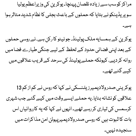
مراکز کو سب سے زیادہ نقصان پہنچا۔ یوکرین کی وزیراعظم یولیا
سویریڈینکو نے بتایا کہ حملوں کے باعث بجلی کا نظام شدید متاثر ہوا
ہے۔
یوکرین کے ہمسایہ ملک پولینڈ، جو نیٹو کا رکن ہے، نے روسی حملوں
کے بعد اپنی فضائی حدود کے تحفظ کے لیے جنگی طیارے فضا میں
روانہ کر دیے، کیونکہ حملے پولینڈ کی سرحد کے قریب علاقوں میں
کیے گئے تھے۔
یوکرینی صدر ولادیمیر زیلنسکی نے کہا کہ روس نے کم از کم 13
علاقوں کو نشانہ بنایا، یہ حملے ایسے وقت میں کیے گئے جب شہری
کرسمس کی تیاری کر رہے تھے۔ انہوں نے کہا کہ یہ کارروائیاں اس
بات کا ثبوت ہیں کہ روسی صدر ولادیمیر پیوٹن امن مذاکرات میں
سنجیدہ نہیں۔