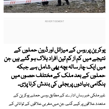
یوکرین پر روس کے میزائل اور ڈرون حملوں کے
نتیجے میں کم از کم تین افراد ہلاک ہو گئے ہیں جن
میں ایک چار سالہ بچہ بھی شامل ہے جبکہ
حملوں کے بعد ملک کے مختلف حصوں میں
ہنگامی بنیادوں پر بجلی کی بندش کرنا پڑی۔
غیر ملکی خبر رساں ادارے کے مطابق روسی حملے یوکرین کے
متعدد علاقوں پر کیے گئے، جن میں مغربی علاقوں کے توانائی کے