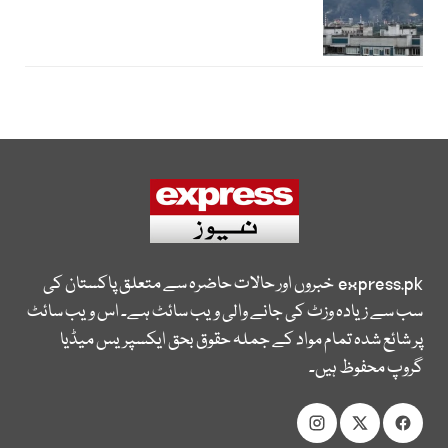
express.pk
خبروں اور حالات حاضرہ سے متعلق پاکستان کی
سب سے زیادہ وزٹ کی جانے والی ویب سائٹ ہے۔ اس ویب سائٹ
پر شائع شدہ تمام مواد کے جملہ حقوق بحق ایکسپریس میڈیا
گروپ محفوظ ہیں۔