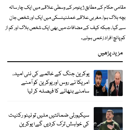
مقامی حکام کے مطابق ژیٹومر کے وسطی علاقے میں ایک چار سالہ
بچہ ہلاک ہوا، مغربی علاقے خملنیٹسکی میں ایک اور شخص جان
سے گیا، جبکہ کیف کے مضافات میں بھی ایک شخص ہلاک اور کم از
کم پانچ افراد زخمی ہوئے۔
مزید پڑھیں
یوکرین جنگ کے خاتمے کی نئی امید،
امریکا نے روس اور یوکرین کو آمنے
سامنے بٹھانے کا فیصلہ کر لیا
سیکیورٹی ضمانتیں ملیں تو نیٹو رکنیت
کی خواہش ترک کردیں گے؛ یوکرین