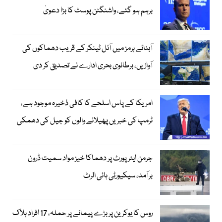
برہم ہو گئے، واشنگٹن پوسٹ کا بڑا دعویٰ
آبنائے ہرمز میں آئل ٹینکر کے قریب دھماکوں کی
آوازیں، برطانوی بحری ادارے نے تصدیق کر دی
امریکا کے پاس اسلحے کا کافی ذخیرہ موجود ہے،
ٹرمپ کی خبریں پھیلانے والوں کو جیل کی دھمکی
جرمن ایئرپورٹ پر دھماکا خیز مواد سمیت ڈرون
برآمد، سیکیورٹی ہائی الرٹ
روس کا یوکرین پر بڑے پیمانے پر حملہ، 17 افراد ہلاک