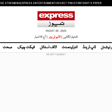
IVE STREAMING
EXPRESS ENTERTAINMENT
CRICKET PAKISTAN
TODAY'S PAPER
AUGUST 06, 2026
اشتہار لگائیں |
لائیو ٹی وی
| آج کا اخبار
ر نیشنل
ٹاپ ٹرینڈ
انٹرٹینمنٹ
لائف اسٹائل
فیکٹ چیک
صحت