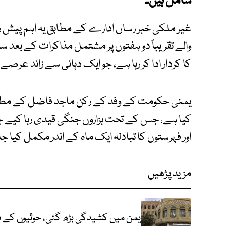
شامل ہیں۔
غیر ملکی خبر رساں ادارے کے مطابق یہ اہم پیش
والے تقریباً دو ہفتوں پر مشتمل مذاکرات کے بعد س
کا کردار ادا کر رہا ہے، جو ایک دہائی سے زائد عر
یمنی حکومت کے وفد کے رکن ماجد فاضل کے مطابق 
کیا ہے، جس کے تحت ہزاروں جنگی قیدی رہا کیے جائ
اور فہرستوں کا تبادلہ ایک ماہ کے اندر مکمل کیا جا
مزید پڑھیں
یمن میں کشیدگی بڑھ گئی، حوثیوں کے ہاتھوں اقوام 