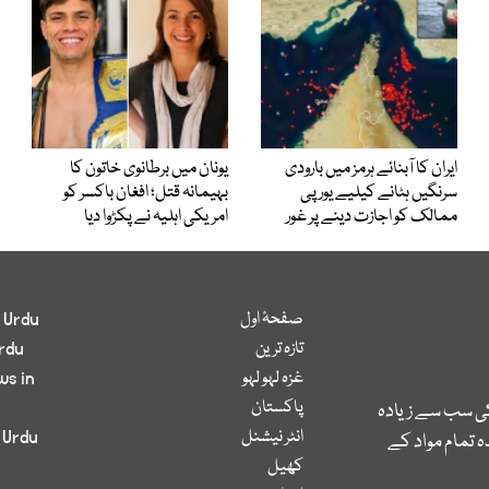
ایران کا آبنائے ہرمز میں بارودی
یونان میں برطانوی خاتون کا
سرنگیں ہٹانے کیلیے یورپی
بہیمانہ قتل؛ افغان باکسر کو
ممالک کو اجازت دینے پر غور
امریکی اہلیہ نے پکڑوا دیا
صفحۂ اول
 Urdu
تازہ ترین
rdu
غزہ لہو لہو
ws in
پاکستان
کی سب سے زیادہ
انٹر نیشنل
 Urdu
 تمام مواد کے
کھیل