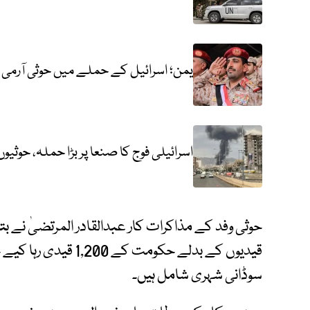
یمن؛ اسرائیل کے حملے میں حوثی آرم
اسرائیلی فوج کا صنعا پر بڑا حملہ، حوثیوں کے 11 ٹھکانوں کو نشانہ ب
سوڈانی شہری شامل ہیں۔