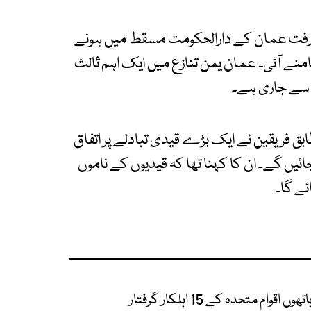
 رفت عمان کے دارالحکومت مسقط میں ہونے
امنے آئی۔ عمان یمن تنازع میں ایک اہم ثالث
صے سے جاری ہے۔
فریقین نے ایک بڑے قیدی تبادلے پر اتفاق
یں گے۔ ان کا کہنا تھا کہ قیدیوں کے ناموں
ئے گا۔
متحدہ کے 15 اہلکار گرفتار