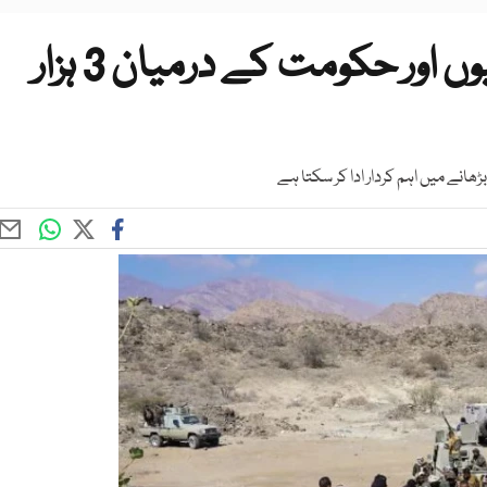
یمن میں بڑی پیش رفت، حوثیوں اور حکومت کے درمیان 3 ہزار
ھانے میں اہم کردار ادا کر سکتا ہے