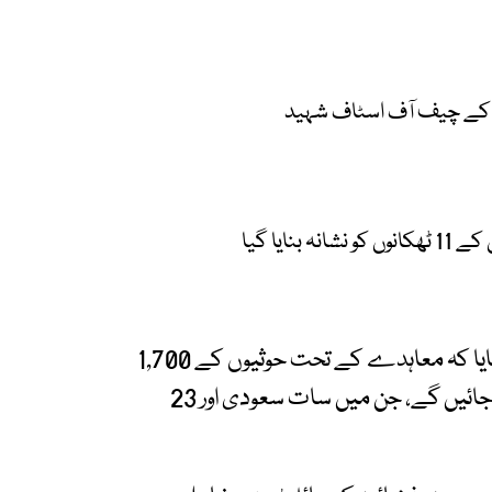
ی کے چیف آف اسٹاف شہید
نایا گیا
حوثی وفد کے مذاکرات کار عبدالقادر المرتضیٰ نے بتایا کہ معاہدے کے تحت حوثیوں کے 1,700
قیدیوں کے بدلے حکومت کے 1,200 قیدی رہا کیے جائیں گے، جن میں سات سعودی اور 23