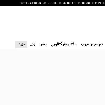
EXPRESS TRIBUNE
URDU E-PAPER
ENGLISH E-PAPER
SINDHI E-PAPER
L
دلچسپ و عجیب
سائنس و ٹیکنالوجی
بزنس
رائے
مزید