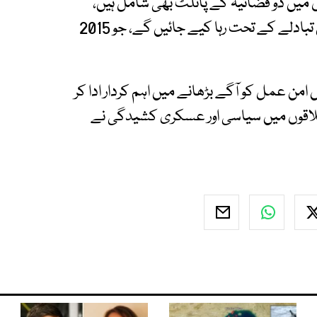
 میں دو فضائیہ کے پائلٹ بھی شامل ہیں،
جبکہ محمد قحطان نامی اہم سیاسی رہنما بھی اس تبادلے کے تحت رہا کیے جائیں گے، جو 2015
 امن عمل کو آگے بڑھانے میں اہم کردار ادا کر
لاقوں میں سیاسی اور عسکری کشیدگی نے