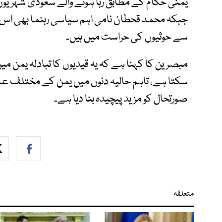
یمنی حکام کے مطابق رہا ہونے والے سعودی شہریوں
سے حوثیوں کی حراست میں ہیں۔
مبصرین کا کہنا ہے کہ یہ قیدیوں کا تبادلہ یمن میں
سکتا ہے، تاہم حالیہ دنوں میں یمن کے مختلف ع
صورتحال کو مزید پیچیدہ بنا دیا ہے۔
متعلقہ