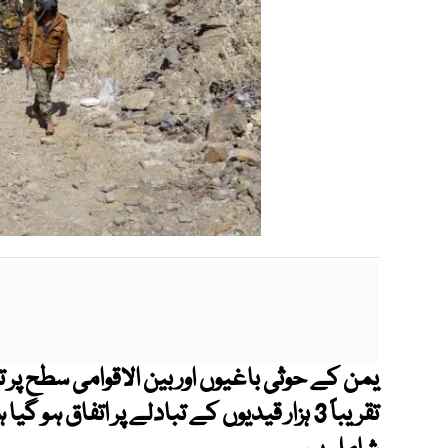
یمن کے حوثی باغیوں اور بین الاقوامی سطح پ
تقریباً 3 ہزار قیدیوں کے تبادلے پر اتفا