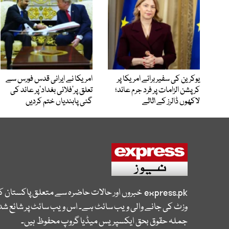
یوکرین کی سفیر برائے امریکا پر
امریکا نے ایرانی قدس فورس سے
کرپشن الزامات پر فرد جرم عائد؛
تعلق پر’فلائی بغداد‘پر عائد کی
لاکھوں ڈالرز کے اثاثے
گئی پابندیاں ختم کردیں
express.pk
خبروں اور حالات حاضرہ سے متعلق پاکستان 
وزٹ کی جانے والی ویب سائٹ ہے۔ اس ویب سائٹ پر شائع شدہ
جملہ حقوق بحق ایکسپریس میڈیا گروپ محفوظ ہیں۔