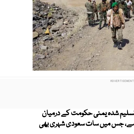
ر تسلیم شدہ یمنی حکومت کے درمیان
ق ہو گیا ہے، جس میں سات سعودی شہری بھی