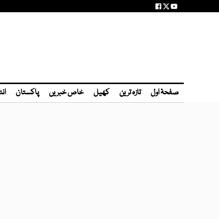
صفحۂ اول
تازہ ترین
کھیل
خاص خبریں
پاکستان
انٹ