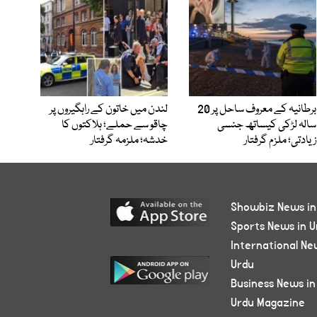
برطانیہ کے معروف ساحل پر 20
لندن میں خاتون کے راہگیروں پر
سالہ لڑکی کیساتھ جنسی
چاقو سے حملے؛ ہلاکتوں کا
زیادتی؛ ملزم گرفتار
خدشہ؛ ملزمہ گرفتار
Showbiz News in
Sports News in U
International Ne
Urdu
Business News in
Urdu Magazine