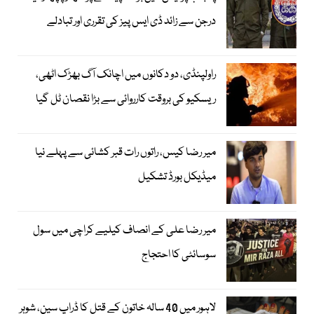
درجن سے زائد ڈی ایس پیز کی تقرری اور تبادلے
راولپنڈی، دو دکانوں میں اچانک آگ بھڑک اٹھی،
ریسکیو کی بروقت کارروائی سے بڑا نقصان ٹل گیا
میر رضا کیس، راتوں رات قبر کشائی سے پہلے نیا
میڈیکل بورڈ تشکیل
میر رضا علی کے انصاف کیلیے کراچی میں سول
سوسائٹی کا احتجاج
لاہور میں 40 سالہ خاتون کے قتل کا ڈراپ سین، شوہر