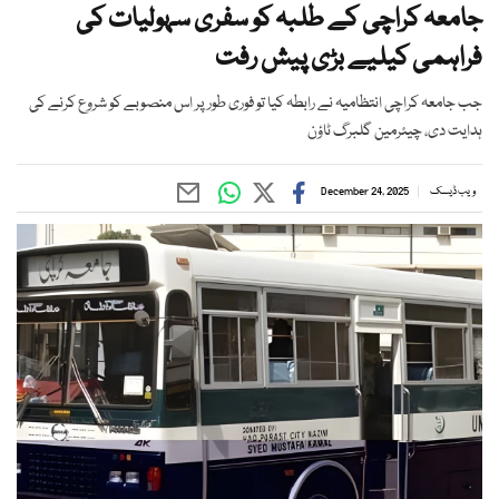
جامعہ کراچی کے طلبہ کو سفری سہولیات کی
فراہمی کیلیے بڑی پیش رفت
جب جامعہ کراچی انتظامیہ نے رابطہ کیا تو فوری طور پر اس منصوبے کو شروع کرنے کی
ہدایت دی، چیئرمین گلبرگ ٹاؤن
ویب ڈیسک
December 24, 2025