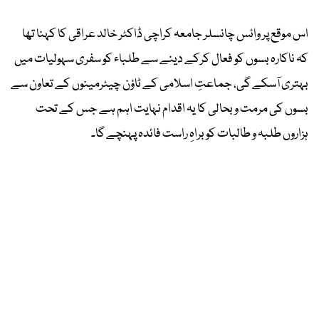
اس موقع پر وائس چانسلر جامعہ کراچی ڈاکٹر خالد عراقی کا کہنا تھا
کہ ناکارہ بسوں کو فعال کرکے دینے سے طلباء کو سفری سہولیات میں
بہتری آسکے گی، جماعتِ اسلامی کے ٹاؤن چیئرمینوں کے تعاون سے
بسوں کی مرمت و بحالی کا یہ اقدام نہایت اہم ہے جس کے تحت
ہزاروں طلبہ و طالبات کو براہِ راست فائدہ پہنچے گا۔