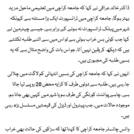
ڈاکٹر خالد عراقی نے کہا کہ جامعہ کراچی میں تعلیمی ماحول مزید
بہتر ہوگا، جامعہ کراچی میں ٹرانسپورٹ ایک بڑا مسئلہ ہے کیونکہ
شہر میں پبلک ٹرانسپورٹ نہ ہونے کے برابر ہے، جیسے چیئرمین نے
کہا جب کوئی بس خراب ہوتی ہے تو اس میں سے اتنے طلبہ نکلتے
ہیں کہ دیکھ کر یقین نہیں آتا، جو اس بات کی واضح مثال ہے کہ یہ
بسیں طلبہ کی مجبوری ہیں۔
انہوں نے کہا کہ جامعہ کراچی کی بسیں انتہائی کم لاگت میں چلائی
جا رہی ہیں، طلبہ سے دونوں طرف کا کرایہ محض 20 روپے لیا جاتا
ہے، چاہے پوائنٹ کورنگی کی طرف ہو یا شہر میں کہیں بھی جانا ہو،
موجودہ حالات میں، جب پیٹرول اور ڈیزل کی قیمتیں مسلسل بڑھ رہی
ہیں۔
وائس چانسلر جامعہ کراچی کا کہنا تھا کہ سڑکوں کی حالت بھی خراب