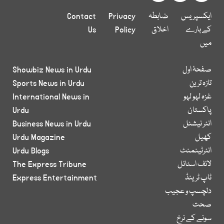
ایکسپریس
ضابطہ
Privacy
Contact
کے بارے
اخلاق
Policy
Us
میں
صفحۂ اول
Showbiz News in Urdu
تازہ ترین
Sports News in Urdu
غزہ لہو لہو
International News in
پاکستان
Urdu
انٹر نیشنل
Business News in Urdu
کھیل
Urdu Magazine
انٹرٹینمنٹ
Urdu Blogs
لائف اسٹائل
The Express Tribune
ٹاپ ٹرینڈ
Express Entertainment
دلچسپ و عجیب
صحت
سونے کے نرخ