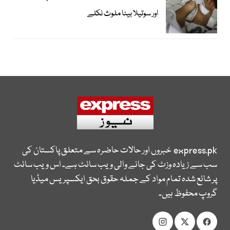
اور سوتیلا بیٹا ملوث نکلے
express.pk
خبروں اور حالات حاضرہ سے متعلق پاکستان کی
سب سے زیادہ وزٹ کی جانے والی ویب سائٹ ہے۔ اس ویب سائٹ
پر شائع شدہ تمام مواد کے جملہ حقوق بحق ایکسپریس میڈیا
گروپ محفوظ ہیں۔