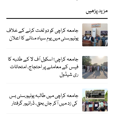
مزید پڑھیں
جامعہ کراچی کو دو لخت کرنے کے خلاف
یونیورسٹی میں یوم سیاہ منانے کا اعلان
جامعہ کراچی؛ اسکول آف لا کے طلبہ کا
فیس کے معاملے پر احتجاج، امتحانات
ری شیڈول
جامعہ کراچی میں طالبہ یونیورسٹی بس
کی زد میں آکر جاں بحق، ڈرائیور گرفتار