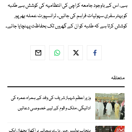
ہے، اس کے باوجود جامعہ کراچی کی انتظامیہ کی کوشش ہے طلبہ
کو بہتر سفری سہولیات فراہم کی جائیں۔ ٹرانسپورٹ عملہ بھرپور
کوشش کرتا ہے کہ طلبہ کو ان کے گھروں تک بحفاظت پہنچایا جائے۔
متعلقہ
وزیر اعظم شہباز شریف کی وفد کے ہمراہ عمرہ کی
ادائیگی، ملک و قوم کے لیے خصوصی دعائیں
پنجاب پولیس میں بڑے پیمانے پر اکھاڑ پچھاڑ، ایک