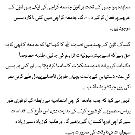
معاہدہ ہوا جس کے تحت ہر ٹاؤن جامعہ کراچی کی ایک بس ٹاؤن کے
خرچے پر فعال کرکے دے گا۔ جامعہ کراچی میں کئی ناکارہ بسیں
موجود ہیں۔
گلبرگ ٹاؤن کے چیئرمین نصرت اللہ کا کہنا تھا کہ جامعہ کراچی کا یہ
حق ہے کہ اسے بہتر سہولیات فراہم کی جائیں، طلبہ خصوصاً
طالبات کو روزانہ شدید مشکلات کا سامنا کرنا پڑتا ہے اور کئی بار بسوں
کی عدم دستیابی کے باعث بچیاں طویل فاصلے پیدل طے کرتی نظر
آتی ہیں جو تشویشناک ہے۔
انہوں نے کہا کہ جب جامعہ کراچی انتظامیہ نے رابطہ کیا تو فوری طور
پر اس منصوبے کو شروع کرنے کی ہدایت دی، اس طرح کے اقدامات
سے کراچی اور پاکستان آگے بڑھے گا، اور طلبہ کو زیادہ سے زیادہ
سہولیات دینا وقت کی ضرورت ہے۔