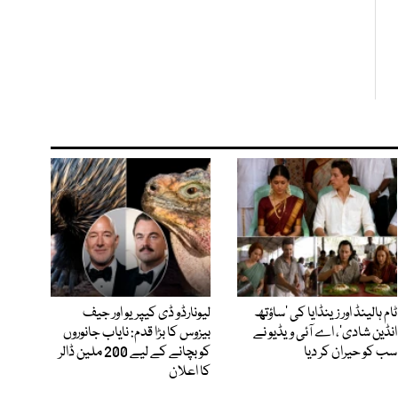
ٹام ہالینڈ اور زینڈایا کی ’ساؤتھ
لیونارڈو ڈی کیپریو اور جیف
انڈین شادی‘، اے آئی ویڈیو نے
بیزوس کا بڑا قدم: نایاب جانوروں
سب کو حیران کر دیا
کو بچانے کے لیے 200 ملین ڈالر
کا اعلان