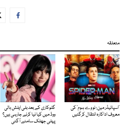
متعلقہ
’اسپائیڈر مین: نو وے ہوم‘ کی
گلوکاری کے بعد بلی ایلش ہالی
معروف اداکارہ انتقال کرگئیں
ووڈ میں کیا نیا کرنے جارہی ہیں؟
پہلی جھلک سامنے آگئی