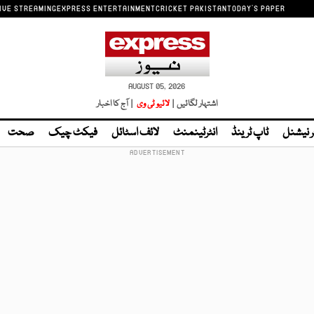
IVE STREAMING
EXPRESS ENTERTAINMENT
CRICKET PAKISTAN
TODAY'S PAPER
AUGUST 05, 2026
اشتہار لگائیں |
لائیو ٹی وی
| آج کا اخبار
ر نیشنل
ٹاپ ٹرینڈ
انٹرٹینمنٹ
لائف اسٹائل
فیکٹ چیک
صحت