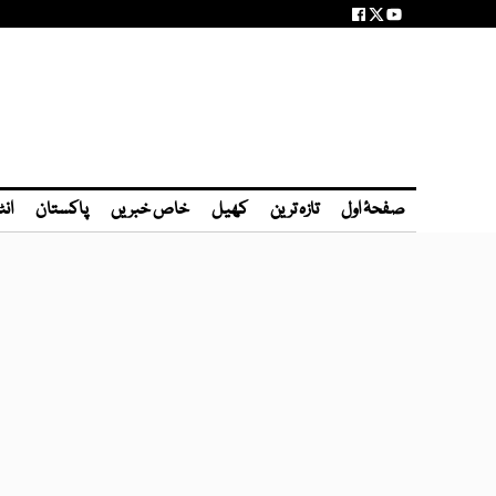
صفحۂ اول
تازہ ترین
کھیل
خاص خبریں
پاکستان
انٹ