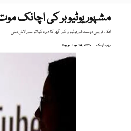
مشہور یوٹیوبر کی اچانک موت
ایک قریبی دوست نے یوٹیوبر کے گھر کا دورہ کیا تو اسے لاش ملی
ویب ڈیسک
December 24, 2025