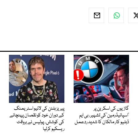
گاڑیوں کی اسکرین پر
پیریز ہلٹن کی لائیو اسٹریمنگ
’اسپائیڈرمین‘کی تشہیر، بی ایم
کے دوران خود کو نقصان پہنچانے
ڈبلیو کار مالکان کا شدید ردعمل
کی کوشش، پولیس نے بروقت
ریسکیو کرلیا