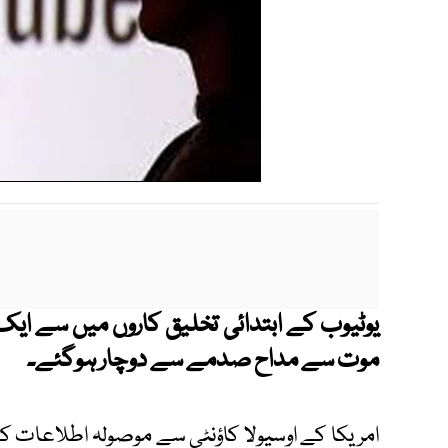
یوٹیوب کے ابتدائی تخلیق کاروں میں سے ایک م
موت سے مداح صدمے سے دوچار ہوگئے۔
امریکا کے اوسیولا کاؤنٹی سے موصولہ اطلاعات کے