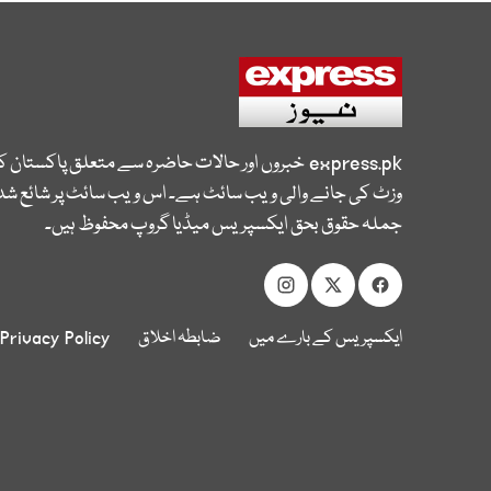
express.pk
خبروں اور حالات حاضرہ سے متعلق پاکستان 
وزٹ کی جانے والی ویب سائٹ ہے۔ اس ویب سائٹ پر شائع شدہ
جملہ حقوق بحق ایکسپریس میڈیا گروپ محفوظ ہیں۔
ایکسپریس کے بارے میں
ضابطہ اخلاق
Privacy Policy