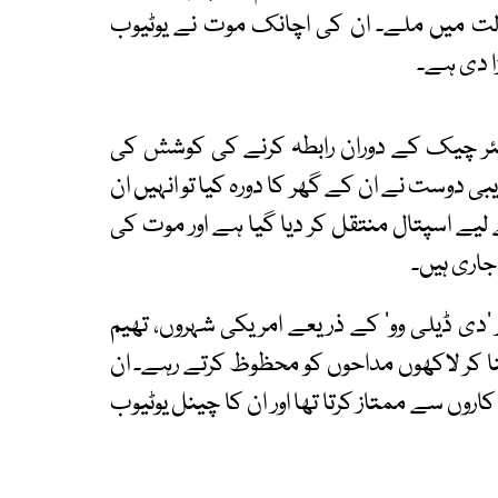
مردہ حالت میں ملے۔ ان کی اچانک موت نے یوٹیوب
ا دی ہے۔
لفیئر چیک کے دوران رابطہ کرنے کی کوشش کی
بی دوست نے ان کے گھر کا دورہ کیا تو انہیں ان
لیے اسپتال منتقل کر دیا گیا ہے اور موت کی
اری ہیں۔
سرگرم تھے اور ’دی ڈیلی وو‘ کے ذریعے امریکی شہروں، تھیم
نا کر لاکھوں مداحوں کو محظوظ کرتے رہے۔ ان
 کاروں سے ممتاز کرتا تھا اور ان کا چینل یوٹیوب