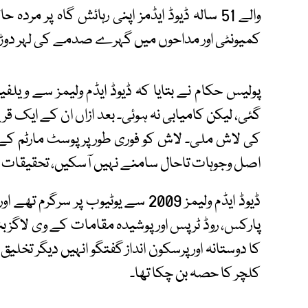
والے 51 سالہ ڈیوڈ ایڈمز اپنی رہائش گاہ پر 
کمیونٹی اور مداحوں میں گہرے صدمے کی لہر دوڑ
پولیس حکام نے بتایا کہ ڈیوڈ ایڈم ولیمز سے وی
گئی، لیکن کامیابی نہ ہوئی۔ بعد ازاں ان کے ایک قری
کی لاش ملی۔ لاش کو فوری طور پر پوسٹ مارٹم کے 
اصل وجوہات تاحال سامنے نہیں آسکیں، تحقیقات ج
ڈیوڈ ایڈم ولیمز 2009 سے یوٹیوب پر 
پارکس، روڈ ٹرپس اور پوشیدہ مقامات کے وی لاگز ب
کا دوستانہ اور پرسکون انداز گفتگو انہیں دیگر تخلیق
کلچر کا حصہ بن چکا تھا۔