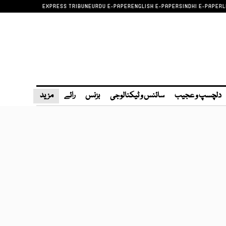
EXPRESS TRIBUNE
URDU E-PAPER
ENGLISH E-PAPER
SINDHI E-PAPER
L
دلچسپ و عجیب
سائنس و ٹیکنالوجی
بزنس
رائے
مزید