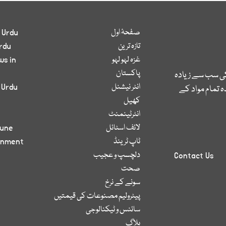
صفحۂ اول
 Urdu
تازہ ترین
rdu
غزہ لہو لہو
ws in
پاکستان
کی سب سے زیادہ
انٹر نیشنل
 Urdu
 تمام مواد کے
کھیل
انٹرٹینمنٹ
لائف اسٹائل
bune
ٹاپ ٹرینڈ
inment
دلچسپ و عجیب
Contact Us
صحت
سونے کے نرخ
پیٹرولیم مصنوعات کی قیمتیں
سائنس و ٹیکنالوجی
بلاگ