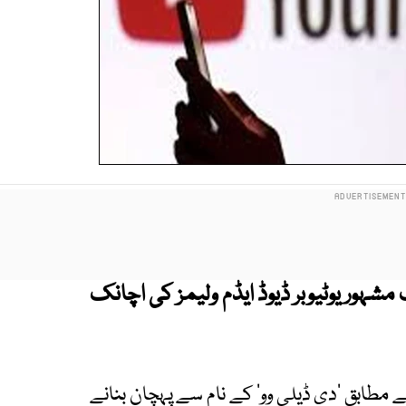
شہور یوٹیوبر ڈیوڈ ایڈم ولیمز کی اچانک
 مطابق ’دی ڈیلی وو‘ کے نام سے پہچان بنانے