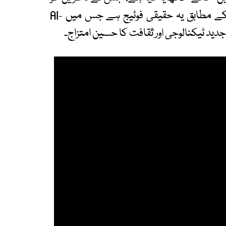
مزید تجسس میں مبتلا کردیا۔ تاہم اُمت اوزکان کے مطابق یہ حقیقی فوٹیج ہے جس میں AI-