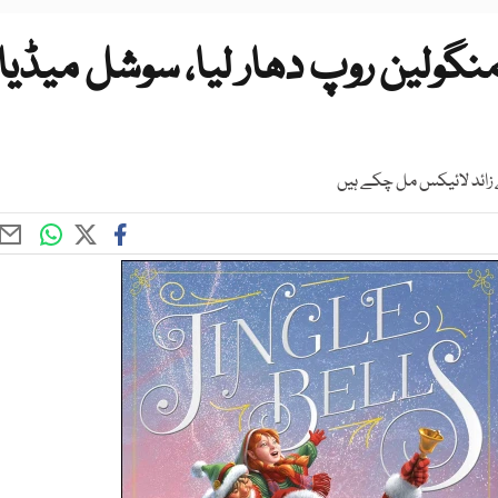
نگولین روپ دھار لیا، سوشل میڈیا
 زائد لائیکس مل چکے ہیں