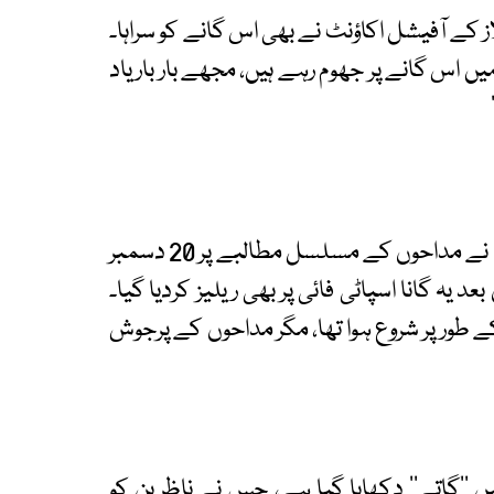
ز کے آفیشل اکاؤنٹ نے بھی اس گانے کو سراہا۔
یں اس گانے پر جھوم رہے ہیں، مجھے بار بار یاد
گانے کی غیر معمولی مقبولیت کے بعد اُمت اوزکان نے مداحوں کے مسلسل مطالبے پر 20 دسمبر
 یہ گانا اسپاٹی فائی پر بھی ریلیز کردیا گیا۔
طور پر شروع ہوا تھا، مگر مداحوں کے پرجوش
 ’’گاتے‘‘ دکھایا گیا ہے، جس نے ناظرین کو