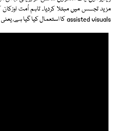
assisted visuals کا استعمال کیا گیا ہے، یعنی جدید ٹیکنالوجی اور ثقافت کا حسین امتزاج۔