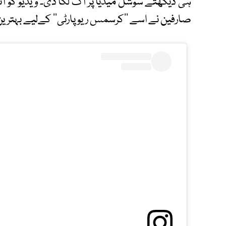
ہی دیکھتے سوشل میڈیا پر آگ لگا دی۔ ویڈیو کو 
صارفین نے اسے ’’کرسمس ریو پارٹی‘‘ کےلیے بہترین ا