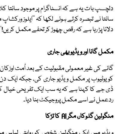
دلچسپ بات یہ ہے کہ انسٹاگرام پر موجود سانتا کلا
سانتا نے تبصرہ کرتے ہوئے لکھا کہ ’’ایلوز ورکشاپ م
دلانا پڑ رہا ہے کہ رقص چھوڑ کر تحفے مکمل کریں!‘‘
مکمل گانا اور ویڈیو بھی جاری
کو یوٹیوب پر مکمل ویڈیو جاری کی، جبکہ ایک دن بعد
ڈی جے کا کہنا ہے کہ یہ سب ایک تفریحی خیال کے 
ردعمل نے اسے مکمل پروجیکٹ بنا دیا۔
منگولین گلوکار، مگر AI کا تڑکا
ویڈیو میں ایک منگولین شخص کو روایتی لباس میں