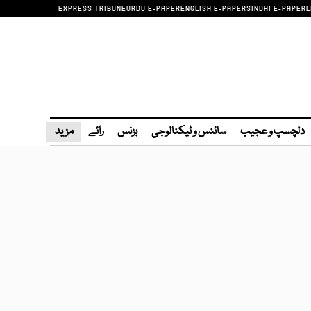
EXPRESS TRIBUNE
URDU E-PAPER
ENGLISH E-PAPER
SINDHI E-PAPER
L
دلچسپ و عجیب
سائنس و ٹیکنالوجی
بزنس
رائے
مزید