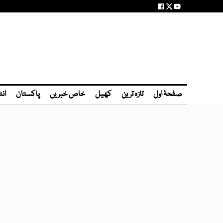
صفحۂ اول
تازہ ترین
کھیل
خاص خبریں
پاکستان
انٹ