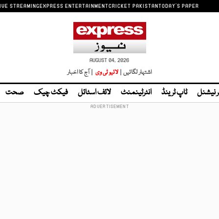
IVE STREAMING
EXPRESS ENTERTAINMENT
CRICKET PAKISTAN
TODAY'S PAPER
AUGUST 04, 2026
اشتہار لگائیں |
لائیو ٹی وی
| آج کا اخبار
ر نیشنل
ٹاپ ٹرینڈ
انٹرٹینمنٹ
لائف اسٹائل
فیکٹ چیک
صحت