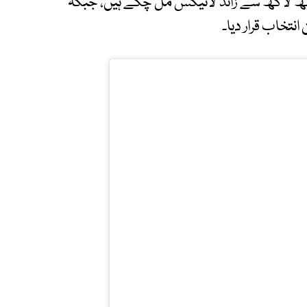
آٹھ لاکھ سے زائد لائیکس مل چکے ہیں، جبکہ
نتخاب قرار دیا۔