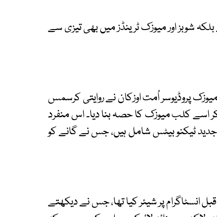
 بلکہ شوبز اور میوزک ٹرینڈز میں بھی تیزی سے
یوزک پروڈیوسر اُمت اوزکان نے روایتی کرسمس
 کر اسے کلب میوزک کا حصہ بنا دیا۔ اس منفرد
 جدید ٹیکنو بیٹس شامل ہیں، جس نے گانے کو
ل انسٹاگرام پر شیئر کیا تھا، جس نے دیکھتے