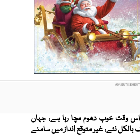
ہ اس وقت خوب دھوم مچا رہا ہے، جہاں
 مشہور گیت ’’Jingle Bells‘‘ ایک بالکل نئے، غیر متوقع انداز میں سامنے