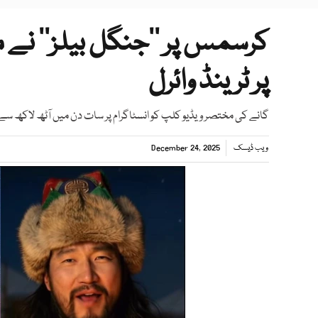
کرسمس پر ’’جنگل بیلز‘‘ نے م
پر ٹرینڈ وائرل
گانے کی مختصر ویڈیو کلپ کو انسٹاگرام پر سات دن میں آٹھ لاکھ سے
ویب ڈیسک
December 24, 2025