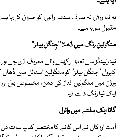
آیا ہے۔
یہ نیا ورژن نہ صرف سننے والوں کو حیران کر رہا ہے
مقبول ہورہا ہے۔
منگولین رنگ میں ڈھلا ’’جِنگل بیلز‘‘
نیدرلینڈز سے تعلق رکھنے والے معروف ڈی جے اور م
کیرول ’’جنگل بیلز‘‘ کو منگولین اسٹائل میں ڈھال
ورژن میں منگولین انداز کی دھن، مخصوص بول اور
ایک نیا رنگ دے دیا۔
گانا ایک ہفتے میں وائرل
اُمت اوزکان نے اس گانے کا مختصر کلپ سات دن قب