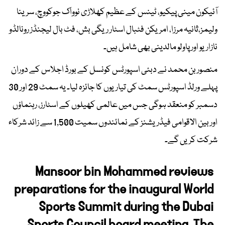
آئیکون مینی پیکیو، ٹینس کے عظیم کھلاڑی نوواک جوکووچ، سرینا
ولیمز،ثانیہ مرزا، امریکن فٹبال اسٹار ریگی بش، فٹ بال لیجنڈز رونالڈو
نازاریو اور پاولو مالدینی بھی شامل ہیں۔
منصور بن محمد نے دبئی اسپورٹس کونسل کے بورڈ اجلاس کے دوران
پہلے ورلڈ اسپورٹس سمٹ کی تیاریوں کا جائزہ لیا۔ یہ سمٹ 29 اور 30
دسمبر کو منعقد ہوگی جس میں عالمی کھیلوں کے اسٹارز، رہنماؤں
اور بین الاقوامی فیڈریشنز کے نمائندوں سمیت 1,500 سے زائد شرکاء
شرکت کریں گے۔
Mansoor bin Mohammed reviews
preparations for the inaugural World
Sports Summit during the Dubai
Sports Council board meeting. The