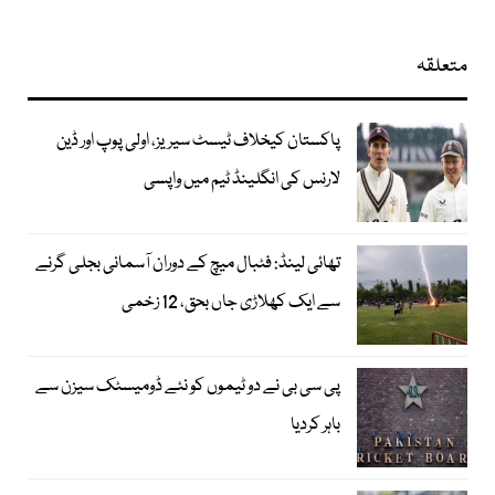
متعلقہ
پاکستان کیخلاف ٹیسٹ سیریز، اولی پوپ اور ڈین
لارنس کی انگلینڈ ٹیم میں واپسی
تھائی لینڈ: فٹبال میچ کے دوران آسمانی بجلی گرنے
سے ایک کھلاڑی جاں بحق، 12 زخمی
پی سی بی نے دو ٹیموں کو نئے ڈومیسٹک سیزن سے
باہر کردیا