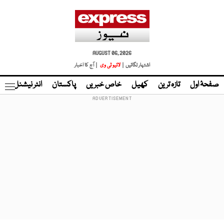
AUGUST 06, 2026
اشتہار لگائیں |
لائیو ٹی وی
| آج کا اخبار
صفحۂ اول
تازہ ترین
کھیل
خاص خبریں
پاکستان
انٹر نیشنل
ٹا