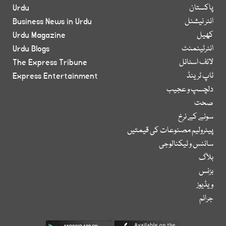
پاکستان
Urdu
انٹر نیشنل
Business News in Urdu
کھیل
Urdu Magazine
انٹرٹینمنٹ
Urdu Blogs
لائف اسٹائل
The Express Tribune
ٹاپ ٹرینڈ
Express Entertainment
دلچسپ و عجیب
صحت
سونے کے نرخ
پیٹرولیم مصنوعات کی قیمتیں
سائنس و ٹیکنالوجی
بلاگ
بزنس
ویڈیوز
جرائم