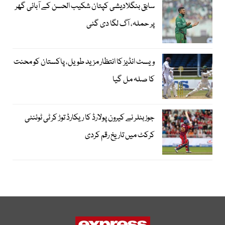
سابق بنگلادیشی کپتان شکیب الحسن کے آبائی گھر
پر حملہ، آگ لگا دی گئی
ویسٹ انڈیز کا انتظار مزید طویل، پاکستان کو محنت
کا صلہ مل گیا
جوز بٹلر نے کیرون پولارڈ کا ریکارڈ توڑ کر ٹی ٹوئنٹی
کرکٹ میں تاریخ رقم کردی