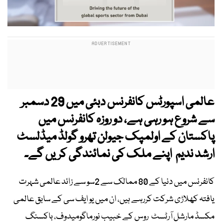
عالمی اسپورٹس کانفرنس دبئی میں 29 دسمبر
سے شروع ہو رہی ہے، دو روزہ کانفرنس میں
پاکستان کے اولمپک جیولن تھرو گولڈ میڈلسٹ
ارشد ندیم اپنے ملک کی نمائندگی کریں گے۔
کانفرنس میں دنیا کے 80 ممالک سے 2سو سے زائد عالمی شہرت
یافتہ کھلاڑی شرکت کررہے ہیں، ان میں یو ایف سی کے سابق عالمی
مکسڈ مارشل آرٹسٹ روس کے خبیب نورماگومیدوف، باکسنگ