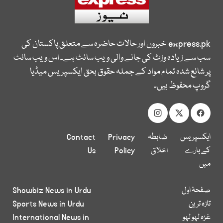
express.pk
خبروں اور حالات حاضرہ سے متعلق پاکستان کی
سب سے زیادہ وزٹ کی جانے والی ویب سائٹ ہے۔ اس ویب سائٹ
پر شائع شدہ تمام مواد کے جملہ حقوق بحق ایکسپریس میڈیا
گروپ محفوظ ہیں۔
ایکسپریس
ضابطہ
Privacy
Contact
کے بارے
اخلاق
Policy
Us
میں
صفحۂ اول
Showbiz News in Urdu
تازہ ترین
Sports News in Urdu
غزہ لہو لہو
International News in