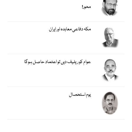
محور!
مکہ دفاعی معاہدہ اور ایران
عوام کو ریلیف دیں تو اعتماد حاصل ہوگا
یوم استحصال