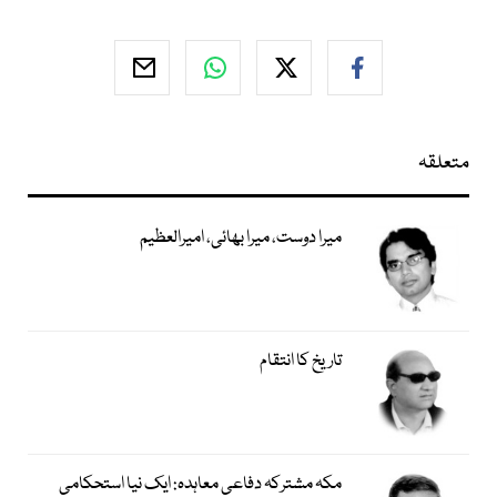
متعلقہ
میرا دوست، میرا بھائی، امیرالعظیم
تاریخ کا انتقام
مکہ مشترکہ دفاعی معاہدہ: ایک نیا استحکامی