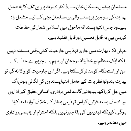
مسلمان بیٹیاں مسکان خان سے ڈاکٹر نصرت پروین تک کا یہ عمل
بھارت کی سرزمین پر بسنے والی ہر مسلمان بچی کے لیے مشعل راہ
ہے۔ وہ جس انتہا پسندانہ ماحول میں اسلامی شعار کی حفاظت
کررہی ہیں یہ قابل تحسین اور قابل تقلید ہے۔
جہاں تک بھارت میں جاری تہذیبی جارحیت کوئی وقتی مسئلہ نہیں
بلکہ ایک منظم اور خطرناک رجحان اور مہم ہے جو پورے خطے کے
امن اور استحکام کو متاثر کر سکتا ہے۔ اگر اس جارحیت کو روکا نہ گیا تو
بھارت ہندوتوا نظریات کے حامل انتہا پسند وں کی لگائی ہوئی آگ
میں جل کر راکھ ہوجائے گا۔ عالمی برادری، انسانی حقوق کے اداروں
اور انصاف پسند قوتوں کو اس تہذیبی یلغار کے خلاف آواز بلند کرنا
ہوگی، کیونکہ تہذیبوں کی بقا جبر نہیں بلکہ احترام اور باہمی رواداری
میں مضمر ہے۔