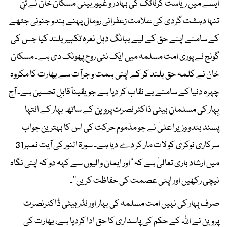
ایسے میں ریاست کرناٹک کی بہادر و غیور بیٹی مسکان خان نے تنِ
تنہا دہشت گردی کی علامت زعفرانی رومال پہنے ہندو جنونی جتھے
کے سامنے اپنے حق کے لیے ببانگ دہل نعرہ تکبیر بلند کیا جس کی
گونج نے پوری امت مسلمہ میں ایک نئی روح پھونک دی ہے۔ مسکان
خان نے کلمہ حق بلند کر کے اپنی ہمت و جرآت سے بھارت کا مکروہ
چہرہ دنیا کے سامنے بے نقاب کر دیا ہے جویقیناً قابلِ تحسین ہے۔ آج
بِہار کی مسلمان بیٹی ڈاکٹر نصرت پروین کے ساتھ بہار کے انتہا
پسند ہندو وزیرا علیٰ نے جو مذموم حرکت کی اس کا بہترین جواب
سرکاری نوکری کو لات مار کر دے دیا ہے۔ سورۃ النور کی آیت نمبر31
میں ارشاد باری تعالیٰ ہے کہ ’’اور ایمان والیوں سے کہہ دو کہ اپنی نگاہ
نیچی رکھیں اور اپنی عصمت کی حفاظت کریں‘‘۔
صرف بِہار کی نہیں امت مسلمہ کی بہار اور نڈر بیٹی ڈاکٹرنصرت
پروین نے اﷲ کے حکم کی پاسداری کا حق ادا کردیا ہے، بھارت کی