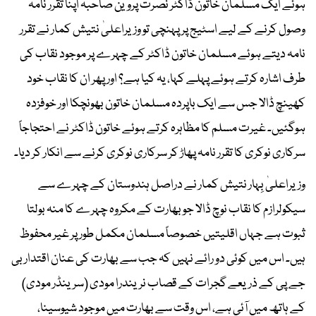
ہوئے ایک مسلمان خاتون ڈاکٹر نصرت پروین صاحبہ اپنا تقرر نامہ
وصول کرنے کے لیے اسٹیج پر پہنچی تو وزیراعلیٰ نتیش کمار نے تقرر
نامہ دیتے ہوئے مسلمان خاتون ڈاکٹر کے چہرے پر موجود نقاب کی
طرف اشارہ کرتے ہوئے پہلے کہا، یہ کیا ہے؟ اور پھر ان کا نقاب خود
کھینچ ڈالا جس سے ایک باپردہ مسلمان خاتون بھونچکا اور خوفزدہ
ہوگئیں۔ غیرت مسلم کا مظاہرہ کرتے ہوئے خاتون ڈاکٹر نے احتجاجاً
سرکاری نوکری کا تقرر نامہ پھاڑ کر سرکاری نوکری کرنے سے انکار کر دیا۔
وزیراعلیٰ بِہار نتیش کمار نے دراصل ہندوستان کے چہرے سے
سیکولرازم کا نقاب نوچ ڈالا جو بھارت کے مکروہ چہرے کا منہ بولتا
ثبوت ہے جہاں اقلیتیں خصوصاً مسلمان مکمل طور پر غیر محفوظ
ہیں۔ اس میں کوئی دو رائے نہیں کہ جب سے بھارت کی عنان اقتدار بی
جے پی کے ذریعے گجرات کے قصاب نریندرا مودی (سرینڈر مودی)
کے ہاتھ میں آئی ہے، اس وقت سے بھارت میں موجود شیوسینا،