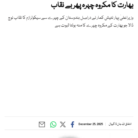
بھارت کا مکروہ چہرہ پھر بے نقاب
وزیراعلیٰ بِہار نتیش کمار نے دراصل ہندوستان کے چہرے سے سیکولرازم کا نقاب نوچ
ڈالا جو بھارت کے مکروہ چہرے کا منہ بولتا ثبوت ہے
اشفاق اللہ جان ڈاگیوال
December 25, 2025