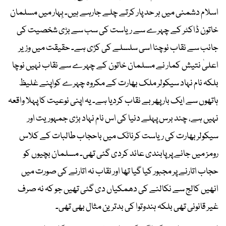
اسلام دشمنی میں ہر حد پار کرتے چلے جارہے ہیں۔ بِہار میں مسلمان
خاتون ڈاکٹر کے چہرے سے ریاست کی سب سے بڑی شخصیت کی
جانب سے نقاب نوچنا اسی سلسلے کی کڑی ہے۔ حقیقت میں وزیر
اعلیٰ نتیش کمار نے مسلمان خاتون کے چہرے سے نقاب نہیں نوچا
بلکہ نام نہاد سیکولر ملک بھارت کے مکروہ چہرے کواپنے غلیظ
ہاتھوں سے ایک بار پھر بے نقاب کردیا ہے۔ یہ اپنی نوعیت کا پہلا واقعہ
نہیں ہے، چند برس پہلے دنیا کی اس نام نہاد بڑی جمہوریت اور
سیکولر بھارت کی ریاست کرناٹک میں باحجاب طالبات کے کلاس
رومز میں جانے پر پابندی عائد کردی گئی تھی۔ مسلمان بچیوں کو
حجاب اتارنے پر مجبور کیا گیا تھا اور نقاب نہ اتارنے کی صورت میں
انھیں کالج سے نکالنے کی دھمکیاں دی گئی تھیں جو کہ نہ صرف
غیر قانونی تھی بلکہ ہندوتوا کی بدترین مثال بھی تھی۔