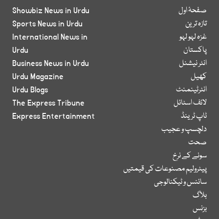
صفحۂ اول
Showbiz News in Urdu
تازہ ترین
Sports News in Urdu
غزہ لہو لہو
International News in
پاکستان
Urdu
انٹر نیشنل
Business News in Urdu
کھیل
Urdu Magazine
انٹرٹینمنٹ
Urdu Blogs
لائف اسٹائل
The Express Tribune
ٹاپ ٹرینڈ
Express Entertainment
دلچسپ و عجیب
صحت
سونے کے نرخ
پیٹرولیم مصنوعات کی قیمتیں
سائنس و ٹیکنالوجی
بلاگ
بزنس