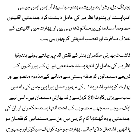
بجرنگ دل، وشوا ہندو پریشد، ہندو مہاسبھا، آر ایس ایس جیسی
انتہاپسند اور ہندوتوا نظریے کی حامل دہشت گرد جماعتیں اقلیتوں
خصوصاً مسلمانوں پر مظالم ڈھا رہی ہیں اور بھارت میں اقلیتوں کے
خلاف منافرت اور تعصب انتہاؤں کو چھو رہی ہے۔
فاشسٹ بھارتی حکمران ہٹلر کے نقش قدم پر چلتے ہوئے ہندوتوا
نظریے کی حامل ان انتہا پسند جماعتوں اور ان کے پیروکاروں کے
ذریعے مسلمانوں کو صفہ ہستی سے مٹانے کے مذموم منصوبے اور
بھارت کو ہندو راشٹر بنانے کی مہم پر عمل پیرا ہیں جس کی راہ میں
سب سے بڑی رکاوٹ 20 کروڑ سے زائد بھارتی مسلمان ہیں۔ اسی لیے
ایک سوچے سمجھے منصوبے کے تحت انتہا پسند حکمران اور ان کی
جماعتیں ہر وہ گھناؤنا کام کررہی ہیں جن سے مسلمانوں کو نقصان ہو
یا انھیں اشتعال دلا یا جائے۔ بھارت جو خود کو ایک سیکولر اور جمہوری