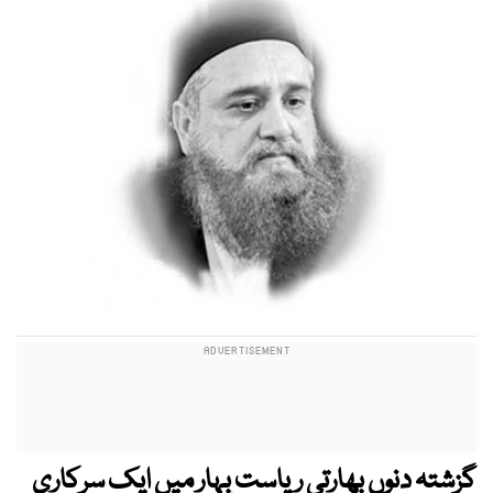
گزشتہ دنوں بھارتی ریاست بِہار میں ایک سرکاری