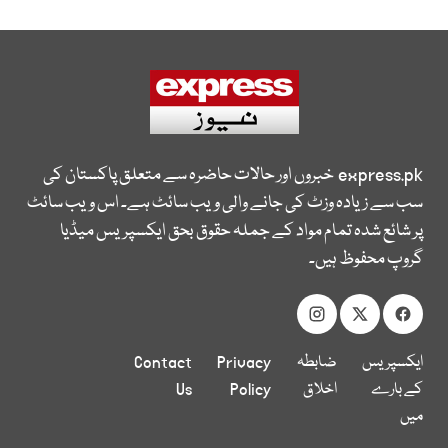
express.pk
خبروں اور حالات حاضرہ سے متعلق پاکستان کی
سب سے زیادہ وزٹ کی جانے والی ویب سائٹ ہے۔ اس ویب سائٹ
پر شائع شدہ تمام مواد کے جملہ حقوق بحق ایکسپریس میڈیا
گروپ محفوظ ہیں۔
ایکسپریس
ضابطہ
Privacy
Contact
کے بارے
اخلاق
Policy
Us
میں