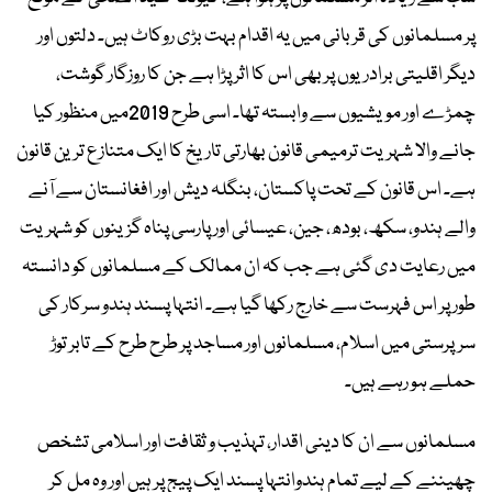
پر مسلمانوں کی قربانی میں یہ اقدام بہت بڑی روکاٹ ہیں۔ دلتوں اور
دیگر اقلیتی برادریوں پر بھی اس کا اثر پڑا ہے جن کا روزگار گوشت،
چمڑے اور مویشیوں سے وابستہ تھا۔ اسی طرح 2019میں منظور کیا
جانے والا شہریت ترمیمی قانون بھارتی تاریخ کا ایک متنازع ترین قانون
ہے۔ اس قانون کے تحت پاکستان، بنگلہ دیش اور افغانستان سے آنے
والے ہندو، سکھ، بودھ، جین، عیسائی اور پارسی پناہ گزینوں کو شہریت
میں رعایت دی گئی ہے جب کہ ان ممالک کے مسلمانوں کو دانستہ
طور پر اس فہرست سے خارج رکھا گیا ہے۔ انتہا پسند ہندو سرکار کی
سرپرستی میں اسلام، مسلمانوں اور مساجد پر طرح طرح کے تابر توڑ
حملے ہو رہے ہیں۔
مسلمانوں سے ان کا دینی اقدار، تہذیب و ثقافت اور اسلامی تشخص
چھیننے کے لیے تمام ہندوانتہا پسند ایک پیج پر ہیں اور وہ مل کر