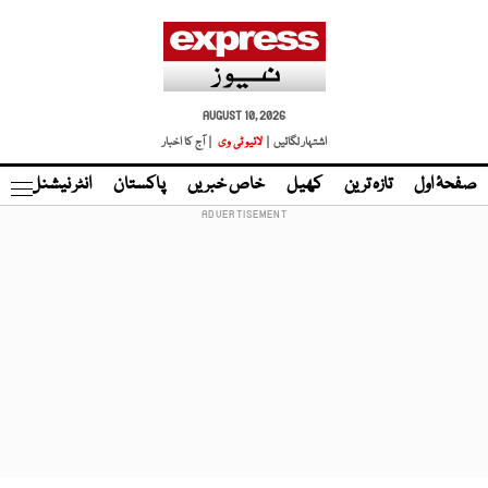
AUGUST 10, 2026
اشتہار لگائیں |
لائیو ٹی وی
| آج کا اخبار
صفحۂ اول
تازہ ترین
کھیل
خاص خبریں
پاکستان
انٹر نیشنل
ٹا