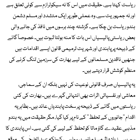
ریاست کہتا ہے، حقیقت میں اس کا نہ سیکولرازم سے کوئی تعلق ہے
اور نہ جمہوریت سے، وہ عملی طور پر ایک متشدد اور مسلم دشمن
ہندو ریاست بن چکا ہے۔ گزشتہ چند برسوں میں نافذ کی جانے والی
بعض ریاستی پالیسیاں اس بات کا منہ بولتا ثبوت ہیں۔ خصوصاً گائے
کے ذبیحہ پر پابندی اور شہریت ترمیمی قانون ایسے اقدامات ہیں
جنھیں ناقدین مسلمانوں کے لیے بھارت کی سرزمین تنگ کرنے کی
منظم کوشش قرار دیتے ہیں۔
یہ پالیسیاں صرف قانونی نوعیت کی نہیں بلکہ ان کے سماجی،
معاشی اور نفسیاتی اثرات بھی انتہائی گہرے ہیں۔ بھارت کی کئی
ریاستوں میں گائے کے ذبیحہ پر سخت پابندیاں عائد ہیں۔ بظاہر یہ
اقدام ’’جانوروں کے تحفظ‘‘ کے نام پر کیا گیا، مگر حقیقت میں یہ ہندو
مذہبی عقیدے گاؤ ماتا کو تحفظ کے لیے کی گئی ہے۔ اس پابندی کا
سب سے زیادہ اثر مسلمانوں پر ہوا ہے، کیونکہ عید الضحٰی کے موقع