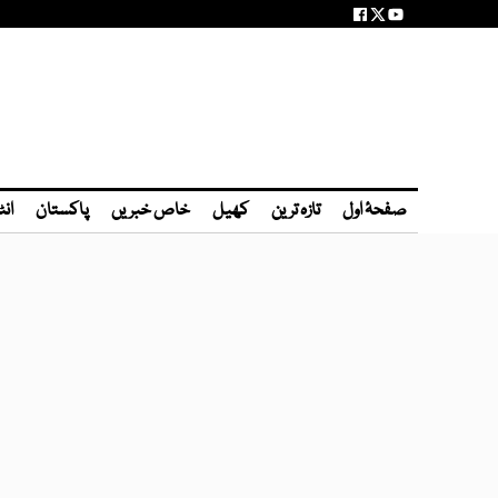
صفحۂ اول
تازہ ترین
کھیل
خاص خبریں
پاکستان
انٹ