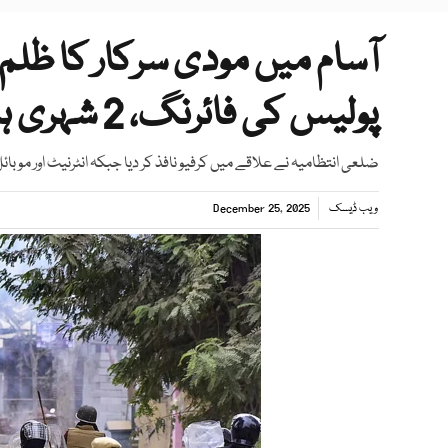
آسام میں مودی سرکار کا ظلم 
پولیس کی فائرنگ، 2 شہری ہلاک
ضلعی انتظامیہ نے علاقے میں کرفیو نافذ کر دیا جبکہ انٹرنیٹ اور موب
ویب ڈیسک
December 25, 2025