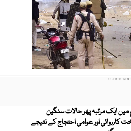
 میں ایک مرتبہ پھر حالات سنگین
ت کارروائی اور عوامی احتجاج کے نتیجے