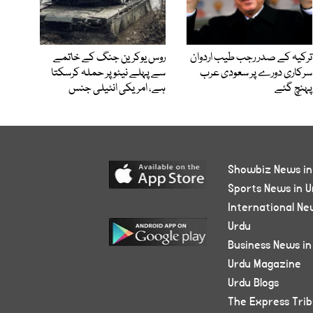
ترکیہ کے صدر رجب طیب اردوان
روس یوکرین جنگ کے خاتمے
سرکاری دورے پر سعودی عرب
سے پہلے نیٹو پر حملہ کرسکتا
پہنچ گئے
ہے، امریکی انٹیلی جنس
Showbiz News in
Sports News in U
International Ne
Urdu
Business News in
Urdu Magazine
Urdu Blogs
The Express Tri