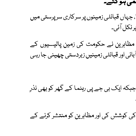
 جہاں قبائلی زمینوں پر سرکاری سرپرستی میں
 نکل آئی۔
ق مظاہرین نے حکومت کی زمین پالیسیوں کے
آبائی اور قبائلی زمینیں زبردستی چھینی جا رہی
کہ ایک بی جے پی رہنما کے گھر کو بھی نذرِ
ے کی کوشش کی اور مظاہرین کو منتشر کرنے کے