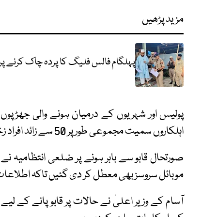
مزید پڑھیں
پہلگام فالس فلیگ کا پردہ چاک کرنے پر ا
اہلکاروں سمیت مجموعی طور پر 50 سے زائد افراد زخمی ہو گئے۔
صورتحال قابو سے باہر ہونے پر ضلعی انتظامیہ نے ع
موبائل سروسز بھی معطل کر دی گئیں تاکہ اطلاعا
آسام کے وزیر اعلیٰ نے حالات پر قابو پانے کے لیے