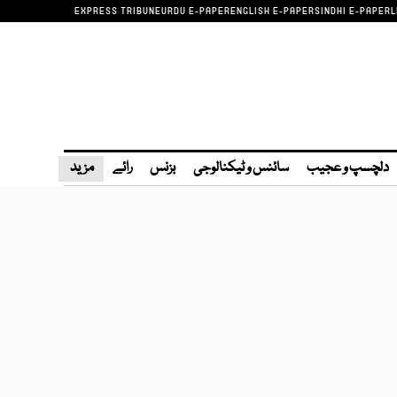
EXPRESS TRIBUNE
URDU E-PAPER
ENGLISH E-PAPER
SINDHI E-PAPER
L
دلچسپ و عجیب
سائنس و ٹیکنالوجی
بزنس
رائے
مزید