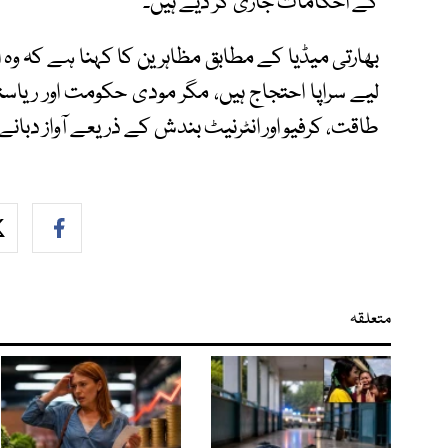
کے احکامات جاری کر دیے ہیں۔
بھارتی میڈیا کے مطابق مظاہرین کا کہنا ہے کہ وہ
لیے سراپا احتجاج ہیں، مگر مودی حکومت اور ریا
طاقت، کرفیو اور انٹرنیٹ بندش کے ذریعے آواز دبانے
متعلقہ