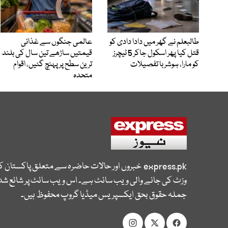
طالبعلم نے گھر میں دادا دادی کو
عالمی جنگوں سے غذائی
قتل کیا پھر اسکول جاکر 5 ٹیچرز
قیمتیں ساڑھے تین سال کی بلند
کو مارا، ہوشربا تفصیلات
ترین سطح پر پہنچ گئیں، اقوام
متحدہ
express.pk
خبروں اور حالات حاضرہ سے متعلق پاکستان 
وزٹ کی جانے والی ویب سائٹ ہے۔ اس ویب سائٹ پر شائع شدہ
جملہ حقوق بحق ایکسپریس میڈیا گروپ محفوظ ہیں۔