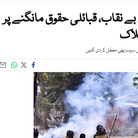
بے نقاب، قبائلی حقوق مانگنے پر
ائل سروسز بھی معطل کر دی گئیں