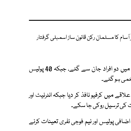
ٓسام کا مسلمان رکن قانون ساز اسمبلی گرفتار
پولیس اور شہریوں کے درمیان ہونے والی جھڑپوں میں دو افراد جان سے گئے، جبکہ 40 پولیس
لاقے میں کرفیو نافذ کر دیا جبکہ انٹرنیٹ اور
ت کی ترسیل روکی جا سکے۔
 اضافی پولیس اور نیم فوجی نفری تعینات کرنے