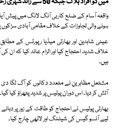
میں دو افراد ہلاک جبکہ 50 سے زائد شہری زخمی ہو گئے۔
واقعہ آسام کے ضلع کاربی آنگ لانگ میں پیش آیا،
ہونے والی تجاوزات کے خلاف مقامی آبادی سڑکوں پر
عینی شاہدین اور بھارتی میڈیا رپورٹس کے مطاب
خلاف شدید احتجاج کیا اور الزام عائد کیا کہ ان کی 
ہیں۔
مشتعل مظاہرین نے متعدد دکانوں کو آگ لگا دی جب
آتش کر دیا۔ اس دوران پولیس پر شدید پتھراؤ کیا گیا۔
بھارتی پولیس نے احتجاج کو طاقت کے زور پر دبان
لیے آنسو گیس کی شیلنگ اور لاٹھی چارج کیا۔