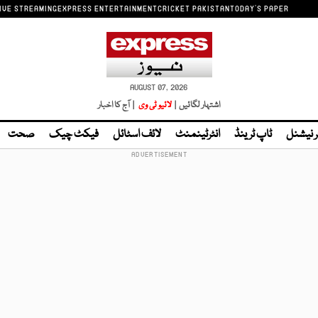
IVE STREAMING
EXPRESS ENTERTAINMENT
CRICKET PAKISTAN
TODAY'S PAPER
AUGUST 07, 2026
اشتہار لگائیں |
لائیو ٹی وی
| آج کا اخبار
ر نیشنل
ٹاپ ٹرینڈ
انٹرٹینمنٹ
لائف اسٹائل
فیکٹ چیک
صحت