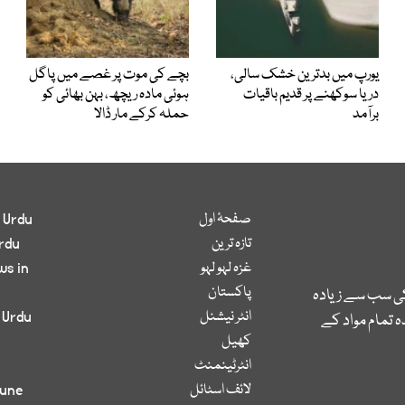
یورپ میں بدترین خشک سالی،
بچے کی موت پر غصے میں پاگل
دریا سوکھنے پر قدیم باقیات
ہوئی مادہ ریچھ، بہن بھائی کو
برآمد
حملہ کرکے مار ڈالا
صفحۂ اول
 Urdu
تازہ ترین
rdu
غزہ لہو لہو
ws in
پاکستان
کی سب سے زیادہ
انٹر نیشنل
 Urdu
 تمام مواد کے
کھیل
انٹرٹینمنٹ
لائف اسٹائل
bune