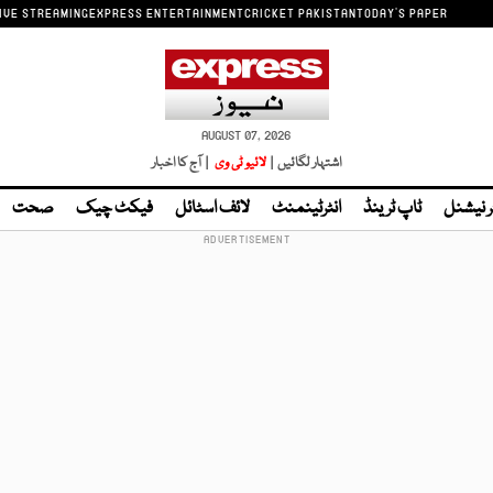
IVE STREAMING
EXPRESS ENTERTAINMENT
CRICKET PAKISTAN
TODAY'S PAPER
AUGUST 07, 2026
اشتہار لگائیں |
لائیو ٹی وی
| آج کا اخبار
ر نیشنل
ٹاپ ٹرینڈ
انٹرٹینمنٹ
لائف اسٹائل
فیکٹ چیک
صحت