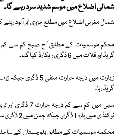
شمالی اضلاع میں موسم شدید سرد رہے گا۔
شمال مغربی اضلاع میں مطلع جزوی ابر آلود رہنے کا
گریڈ اور قلات میں 6 ڈگری ریکارڈ کیا گیا۔
گریڈ رہا۔
نوکنڈی میں پارہ 1 ڈگری جبکہ چمن میں 2 ڈگری سینٹی گریڈ رہا۔
محکمہ موسمیات کے مطابق بلوچستان کے ساحلی عل