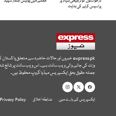
درخواستوں کو ترجیحی بنیاد پر
حملے میں پولیس اہلکار شہید
پراسیس کرنے کی ہدایت
express.pk
خبروں اور حالات حاضرہ سے متعلق پاکستان 
وزٹ کی جانے والی ویب سائٹ ہے۔ اس ویب سائٹ پر شائع شدہ
جملہ حقوق بحق ایکسپریس میڈیا گروپ محفوظ ہیں۔
ایکسپریس کے بارے میں
ضابطہ اخلاق
Privacy Policy