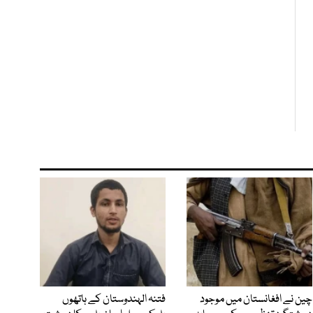
چین نے افغانستان میں موجود
فتنہ الہندوستان کے ہاتھوں