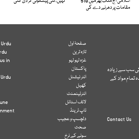
اسلامی آج ملک بھر میں 510
نہیں، نئی پیشگوئی کر دی گئی
مقامات پر دھرنے دے گی
صفحۂ اول
 Urdu
تازہ ترین
rdu
غزہ لہو لہو
ws in
پاکستان
کی سب سے زیادہ
انٹر نیشنل
 Urdu
 تمام مواد کے
کھیل
انٹرٹینمنٹ
لائف اسٹائل
bune
ٹاپ ٹرینڈ
inment
دلچسپ و عجیب
Contact Us
صحت
سونے کے نرخ