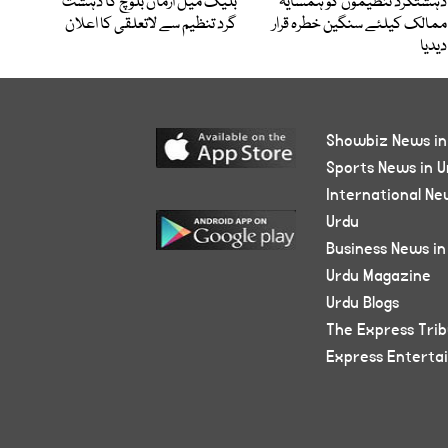
دہشتگرد تنظیموں کو ہمسایہ
بلیک میل ارمان بلوچ کا دہشت
ممالک کیلئے سنگین خطرہ قرار
گرد تنظیم سے لاتعلقی کا اعلان
دیدیا
Showbiz News in
Sports News in U
International Ne
Urdu
Business News in
Urdu Magazine
Urdu Blogs
The Express Tri
Express Enterta