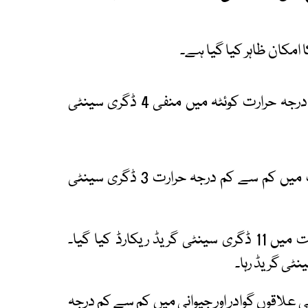
 امکان ظاہر کیا گیا ہے۔
محکم موسمیات کے مطابق آج صبح کم سے کم درجہ حرارت کوئٹہ میں منفی 4 ڈگری سینٹی
زیارت میں درجہ حرارت منفی 5 ڈگری جبکہ ژوب میں کم سے کم درجہ حرارت 3 ڈگری سینٹی
سبی میں کم سے کم درجہ حرارت 7 ڈگری اور تربت میں 11 ڈگری سینٹی گریڈ ریکارڈ کیا گیا۔
اقوں گوادر اور جیوانی میں کم سے کم درجہ