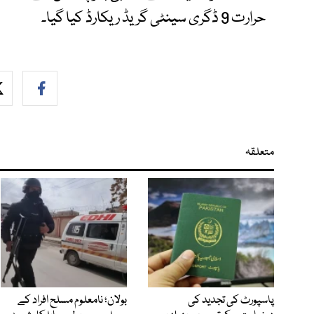
حرارت 9 ڈگری سینٹی گریڈ ریکارڈ کیا گیا۔
متعلقہ
پاسپورٹ کی تجدید کی
بولان؛ نامعلوم مسلح افراد کے