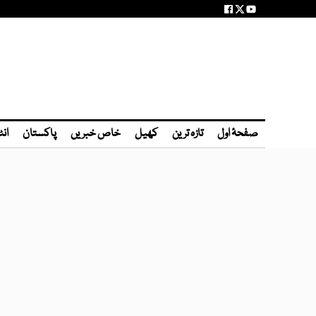
صفحۂ اول
تازہ ترین
کھیل
خاص خبریں
پاکستان
انٹ