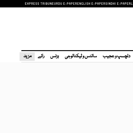
EXPRESS TRIBUNE
URDU E-PAPER
ENGLISH E-PAPER
SINDHI E-PAPER
L
دلچسپ و عجیب
سائنس و ٹیکنالوجی
بزنس
رائے
مزید