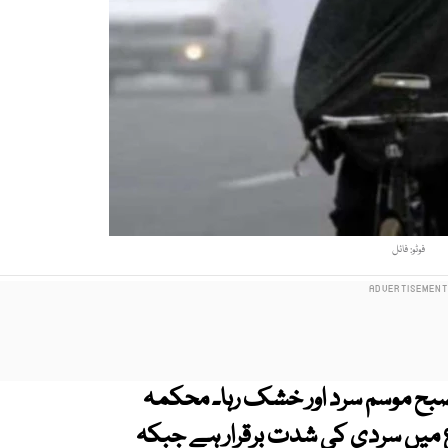
فوٹو: فائل
ح موسم سرد اور خشک رہا۔ محکمہ
میں سردی کی شدت برقرار ہے جبکہ