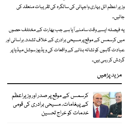
وزیر اعظم اٹل بہاری واجپائی کی سالگرہ کی تقریبات منعقد کی
جائیں۔
یہ فیصلہ ایسے وقت سامنے آیا ہے جب بھارت کے مختلف حصوں
میں کرسمس کے موقع پر مسیحی برادری کے خلاف تشدد، ہراسانی اور
عبادت گاہوں کو نشانہ بنانے کے واقعات کی ویڈیوز سوشل میڈیا پر
گردش کر رہی ہیں۔
مزید پڑھیں
کرسمس کے موقع پر صدر اور وزیراعظم
کے پیغامات، مسیحی برادری کی قومی
خدمات کو خراج تحسین