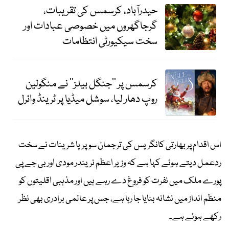
حیدرآباد، کرسمس کی تقریبات،
گرجاگھروں میں خصوصی عبادات اور
سخت سیکیورٹی انتظامات
کرسمس پر ’’جنگل بیلز‘‘ نے منگولین
روپ دھار لیا، سوشل میڈیا پر ٹرینڈ وائرل
اس اقدام پر بھارتی کانگریس کی ترجمان سوپریا شرینات نے سخت
ردعمل دیتے ہوئے کہا ہے کہ وزیر اعظم نریندر مودی اور بی جے پی
پورے ملک میں نفرت کو فروغ دے رہے ہیں اور مذہبی اقلیتوں کو
منظم انداز میں نشانہ بنایا جا رہا ہے، جس پر عالمی برادری بھی نظر
رکھے ہوئے ہے۔