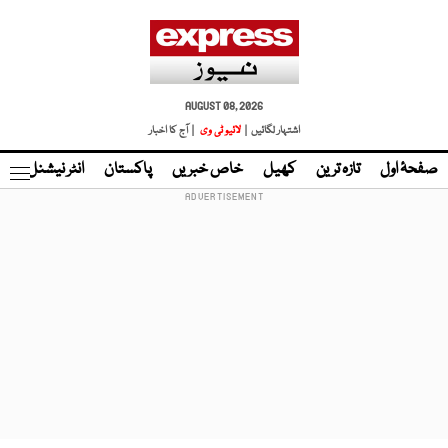
AUGUST 08, 2026
اشتہار لگائیں |
لائیو ٹی وی
| آج کا اخبار
صفحۂ اول
تازہ ترین
کھیل
خاص خبریں
پاکستان
انٹر نیشنل
ٹا