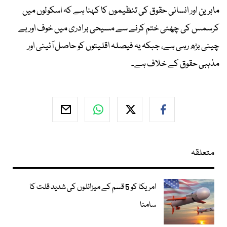
ماہرین اور انسانی حقوق کی تنظیموں کا کہنا ہے کہ اسکولوں میں
کرسمس کی چھٹی ختم کرنے سے مسیحی برادری میں خوف اور بے
چینی بڑھ رہی ہے، جبکہ یہ فیصلہ اقلیتوں کو حاصل آئینی اور
مذہبی حقوق کے خلاف ہے۔
متعلقہ
امریکا کو 5 قسم کے میزائلوں کی شدید قلت کا
سامنا