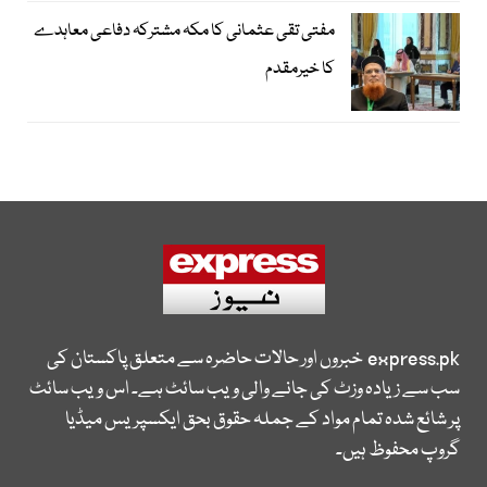
مفتی تقی عثمانی کا مکہ مشترکہ دفاعی معاہدے
کا خیرمقدم
express.pk
خبروں اور حالات حاضرہ سے متعلق پاکستان کی
سب سے زیادہ وزٹ کی جانے والی ویب سائٹ ہے۔ اس ویب سائٹ
پر شائع شدہ تمام مواد کے جملہ حقوق بحق ایکسپریس میڈیا
گروپ محفوظ ہیں۔