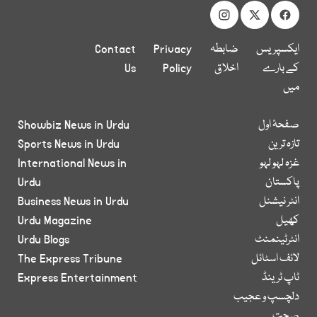
ایکسپریس
ضابطہ
Privacy
Contact
کے بارے
اخلاق
Policy
Us
میں
صفحۂ اول
Showbiz News in Urdu
تازہ ترین
Sports News in Urdu
غزہ لہو لہو
International News in
پاکستان
Urdu
انٹر نیشنل
Business News in Urdu
کھیل
Urdu Magazine
انٹرٹینمنٹ
Urdu Blogs
لائف اسٹائل
The Express Tribune
ٹاپ ٹرینڈ
Express Entertainment
دلچسپ و عجیب
صحت