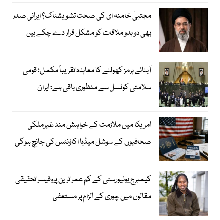
مجتبیٰ خامنہ ای کی صحت تشویشناک؟ ایرانی صدر
بھی دوبدو ملاقات کو مشکل قرار دے چکے ہیں
آبنائے ہرمز کھولنے کا معاہدہ تقریباً مکمل؛ قومی
سلامتی کونسل سے منظوری باقی ہے؛ ایران
امریکا میں ملازمت کے خواہش مند غیرملکی
صحافیوں کے سوشل میڈیا اکاؤنٹس کی جانچ ہوگی
کیمبرج یونیورسٹی کے کم عمر ترین پروفیسر تحقیقی
مقالوں میں چوری کے الزام پر مستعفی