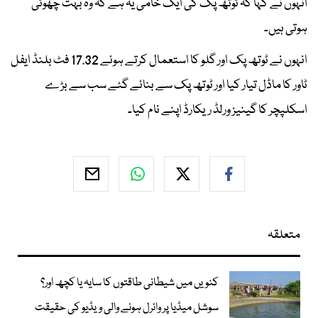
انہوں نے کہا کہ ٹوتھ پک کی ایک خامی یہ ہے کہ وہ بہت چھوٹی
ہوتی ہیں۔
انہوں نے ٹوتھ پک اور گلو کا استعمال کرتے ہوئے 17.32 فٹ بلنڈ ایفل
ٹاور کا ماڈل تیار کیا اور ٹوتھ پک سے بنائے گئے سب سے بڑے
اسکلپچر کا گینیز ورلڈ ریکارڈ اپنے نام کیا۔
متعلقہ
کنویں میں شیطانی طاقتوں کا سایہ یا کچھ اور؟
سوشل میڈیا پر وائرل ہونے والی ویڈیو کی حقیقت