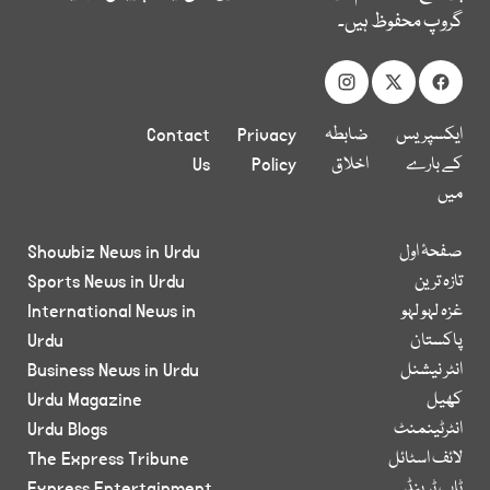
گروپ محفوظ ہیں۔
ایکسپریس
ضابطہ
Privacy
Contact
کے بارے
اخلاق
Policy
Us
میں
صفحۂ اول
Showbiz News in Urdu
تازہ ترین
Sports News in Urdu
غزہ لہو لہو
International News in
پاکستان
Urdu
انٹر نیشنل
Business News in Urdu
کھیل
Urdu Magazine
انٹرٹینمنٹ
Urdu Blogs
لائف اسٹائل
The Express Tribune
ٹاپ ٹرینڈ
Express Entertainment