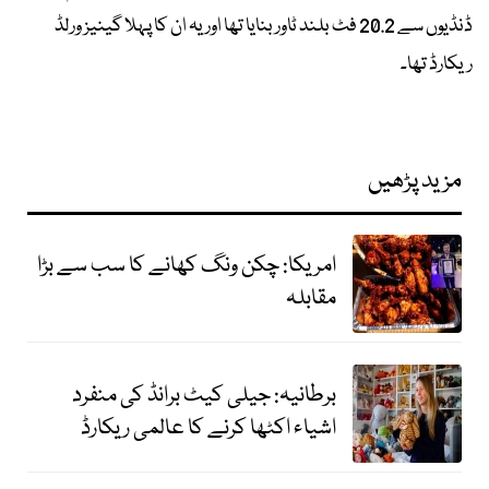
ڈنڈیوں سے 20.2 فٹ بلند ٹاور بنایا تھا اور یہ ان کا پہلا گینیز ورلڈ
ریکارڈ تھا۔
مزید پڑھیں
امریکا: چکن ونگ کھانے کا سب سے بڑا
مقابلہ
برطانیہ: جیلی کیٹ برانڈ کی منفرد
اشیاء اکٹھا کرنے کا عالمی ریکارڈ