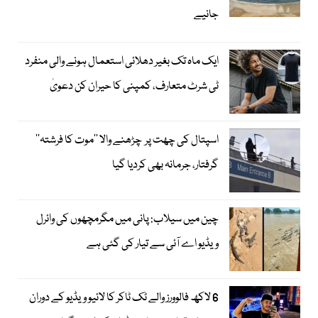
جانیے
ایک ماہ تک بغیر دھلائی استعمال ہونے والی منفرد
ٹی شرٹ متعارف، کمپنی کا حیران کن دعویٰ
اسپتال کی چھت پر چڑھنے والا ’’موت کا فرشتہ‘‘
گرفتار، جرمانہ بھی کردیا گیا
چین میں سیلاب: پانی میں مگرمچھوں کی وائرل
ویڈیو اے آئی سے تیار کی گئی ہے
6 لاکھ فالوورز والے ٹک ٹاکر کا لائیو ویڈیو کے دوران