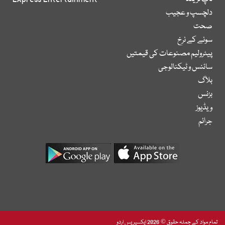
دلچسپ و عجیب
صحت
سونے کے نرخ
پیٹرولیم مصنوعات کی قیمتیں
سائنس و ٹیکنالوجی
بلاگ
بزنس
ویڈیوز
جرائم
تمام مواد کے جملہ حقوق © 2026 ایکسپریس اردو