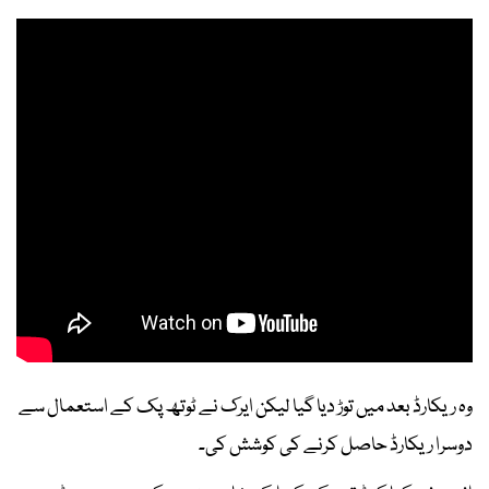
وہ ریکارڈ بعد میں توڑ دیا گیا لیکن ایرک نے ٹوتھ پک کے استعمال سے
دوسرا ریکارڈ حاصل کرنے کی کوشش کی۔