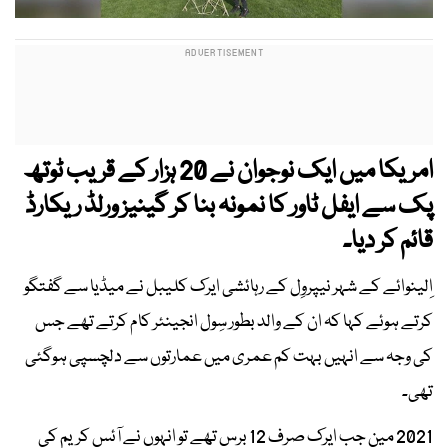
امریکا میں ایک نوجوان نے 20 ہزار کے قریب ٹوتھ
پک سے ایفل ٹاور کا نمونہ بنا کر گینیز ورلڈ ریکارڈ
قائم کر دیا۔
اِلینوائے کے شہر نیپروِل کے رہائشی ایرک کلیبل نے میڈیا سے گفتگو
کرتے ہوئے کہا کہ ان کے والد بطور سِول انجینئر کام کرتے تھے جس
کی وجہ سے انہیں بہت کم عمری میں عمارتوں سے دلچسپی ہوگئی
تھی۔
2021 مین جب ایرک صرف 12 برس تھے تو انہوں نے آئس کریم کی