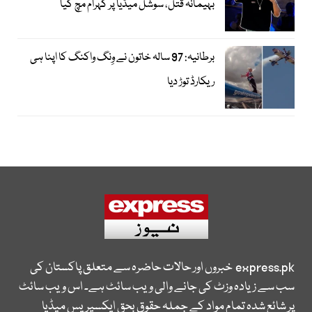
بہیمانہ قتل، سوشل میڈیا پر کہرام مچ گیا
برطانیہ: 97 سالہ خاتون نے وِنگ واکنگ کا اپنا ہی
ریکارڈ توڑ دیا
express.pk
خبروں اور حالات حاضرہ سے متعلق پاکستان کی
سب سے زیادہ وزٹ کی جانے والی ویب سائٹ ہے۔ اس ویب سائٹ
پر شائع شدہ تمام مواد کے جملہ حقوق بحق ایکسپریس میڈیا