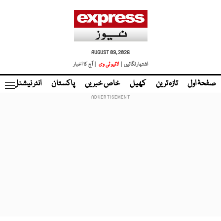
AUGUST 09, 2026
اشتہار لگائیں |
لائیو ٹی وی
| آج کا اخبار
صفحۂ اول
تازہ ترین
کھیل
خاص خبریں
پاکستان
انٹر نیشنل
ٹا