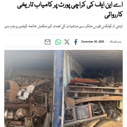
اے این ایف کی کراچی پورٹ پر کامیاب تاریخی
کارروائی
اینٹی نارکوٹکس فورس ملک سے منشیات کی لعنت کے مکمل خاتمہ کیلئے پرعزم ہے
ویب ڈیسک
December 26, 2025