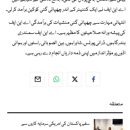
اے این ایف نے ایک کنٹینر کے اندر چھپائی گئی کوکین برآمد کر لی۔
انتہائی مہارت سے چھپائی گئی منشیات کی برآمدگی اے این ایف
کی پیشہ ورانہ صلاحیتوں کا مظہر ہے۔ اے این ایف سمندری
بندرگاہوں، ڈرائی پورٹس، شاہراہوں، بین الصوبائی راستوں اور ہوائی
اڈوں پر مؤثر انداز میں اپنی ذمہ داریاں انجام دے رہی ہے۔
متعلقہ
سفیر پاکستان کی امریکی سرمایہ کاروں سے