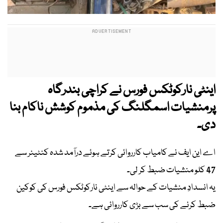
اینٹی نارکوٹکس فورس نے کراچی بندرگاہ
پرمنشیات اسمگلنگ کی مذموم کوشش ناکام بنا
دی۔
اے این ایف نے کامیاب کارروائی کرتے ہوئے درآمد شدہ کنٹینر سے
47 کلو منشیات ضبط کر لی۔
یہ انسدادِ منشیات کے حوالہ سے اینٹی نارکوٹکس فورس کی کوکین
ضبط کرنے کی سب سے بڑی کارروائی ہے۔