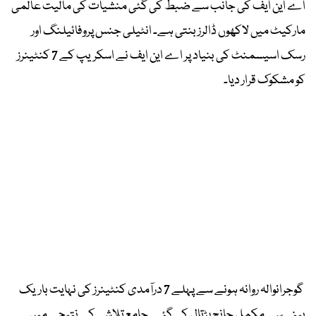
اے این ایف کی جانب سے ضبط کی گئی منشیات کی مالیت عالمی
مارکیٹ میں لاکھوں ڈالرز بنتی ہے۔ انٹیلی جنس پروفائیلنگ اور
رسک اسیسمنٹ کی بنیاد پر اے این ایف نے اسکریپ کے 7 کنٹینرز
کو مشکوک قرار دیا۔
گوجرانوالہ روانہ ہونے سے پہلے 7 درآمدی کنٹینرز کی نہایت باریک
بینی سے مکمل جانچ پڑتال کی گئی۔ جامع تلاشی کے نتیجے میں