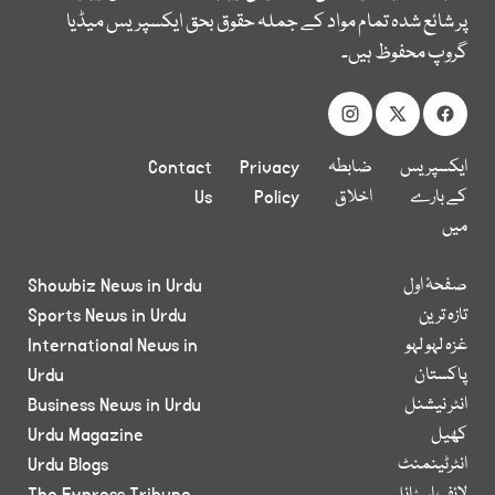
پر شائع شدہ تمام مواد کے جملہ حقوق بحق ایکسپریس میڈیا
گروپ محفوظ ہیں۔
ایکسپریس
ضابطہ
Privacy
Contact
کے بارے
اخلاق
Policy
Us
میں
صفحۂ اول
Showbiz News in Urdu
تازہ ترین
Sports News in Urdu
غزہ لہو لہو
International News in
پاکستان
Urdu
انٹر نیشنل
Business News in Urdu
کھیل
Urdu Magazine
انٹرٹینمنٹ
Urdu Blogs