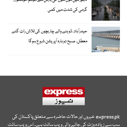
لاہور میں مون سون کی بارش سے موسم خوشگوار،
گرمی کی شدت میں کمی
حیدرآباد، ڈوبنے والے چار بچوں کی تلاش رات گئے
معطل، صبح دوبارہ آپریشن شروع ہوگا
express.pk
خبروں اور حالات حاضرہ سے متعلق پاکستان کی
سب سے زیادہ وزٹ کی جانے والی ویب سائٹ ہے۔ اس ویب سائٹ