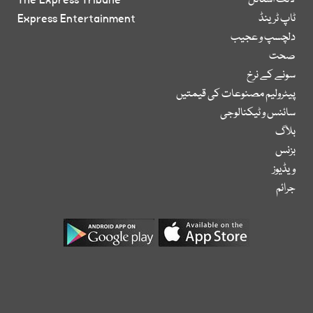
لائف اسٹائل
The Express Tribune
ٹاپ ٹرینڈ
Express Entertainment
دلچسپ و عجیب
صحت
سونے کے نرخ
پیٹرولیم مصنوعات کی قیمتیں
سائنس و ٹیکنالوجی
بلاگ
بزنس
ویڈیوز
جرائم