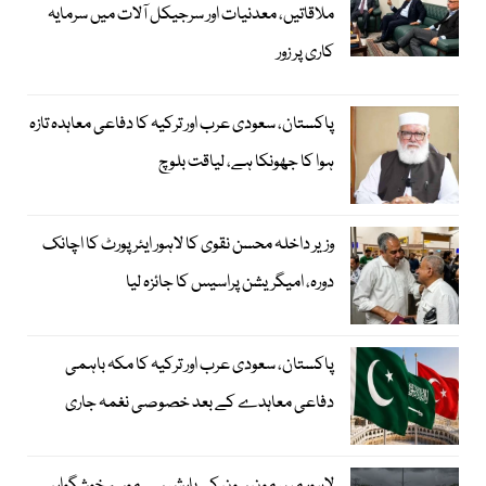
ملاقاتیں، معدنیات اور سرجیکل آلات میں سرمایہ
کاری پر زور
پاکستان، سعودی عرب اور ترکیہ کا دفاعی معاہدہ تازہ
ہوا کا جھونکا ہے، لیاقت بلوچ
وزیر داخلہ محسن نقوی کا لاہور ایئر پورٹ کا اچانک
دورہ، امیگریشن پراسیس کا جائزہ لیا
پاکستان، سعودی عرب اور ترکیہ کا مکہ باہمی
دفاعی معاہدے کے بعد خصوصی نغمہ جاری