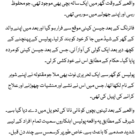
واقعے کے وقت گھر میں ایک سالہ بچی بھی موجود تھی، جو محفوظ
رہی اور اپنے جھولے میں سو رہی تھی۔
فائرنگ کے بعد جیسن کینی موقع سے فرار ہو گیا اور بعد میں اپنے والد
کے گھر کے شیڈ میں جا کر خود کو بند کر لیا۔ پولیس کے پہنچنے کے
کچھ دیر بعد ایک گولی کی آواز آئی، جس کے بعد جیسن کینی کو مردہ
پایا گیا۔ حکام کے مطابق اس نے خودکشی کر لی۔
پولیس کو گھر سے ایک تحریری نوٹ بھی ملا جو مقتولہ نے اپنے شوہر
کے نام لکھا تھا، جس میں اس نے نشے اور منشیات چھوڑنے اور علاج
کرانے کی اپیل کی تھی۔
واقعے کے بعد تینوں بچوں کو نانی نانا کی تحویل میں دے دیا گیا ہے۔
شیرف کے مطابق یہ واقعہ پولیس اہلکاروں سمیت تمام افراد کے لیے
شدید صدمے کا باعث ہے، خاص طور پر کرسمس سے چند دن قبل۔