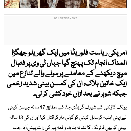
امریکی ریاست فلوریڈا میں ایک گھریلو جھگڑا
المناک انجام تک پہنچ گیا جہاں ٹی وی پر فٹبال
میچ دیکھنے کے معاملے پر ہونے والے تنازع میں
ایک خاتون ہلاک، ان کی کمسن بیٹی شدید زخمی
جبکہ شوہر نے بعد ازاں خودکشی کر لی۔
پولک کاؤنٹی کے شیرف گریڈی جڈ کے مطابق 47 سالہ جیسن کینی
نے اپنی اہلیہ کرسٹل کینی کو گولی مار کر قتل کیا اور ان کی 13 سالہ
بیٹی کو بھی فائرنگ کا نشانہ بنایا۔ واقعہ پیر کی رات پیش آیا، جب