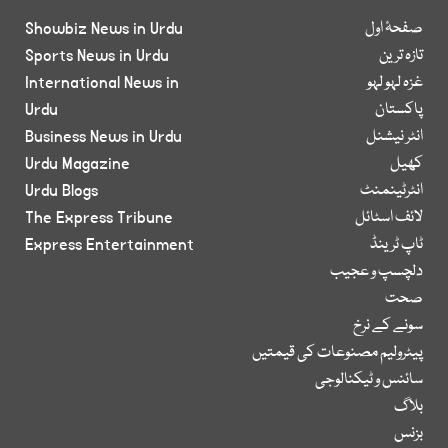
صفحۂ اول
Showbiz News in Urdu
تازہ ترین
Sports News in Urdu
غزہ لہو لہو
International News in
پاکستان
Urdu
انٹر نیشنل
Business News in Urdu
کھیل
Urdu Magazine
انٹرٹینمنٹ
Urdu Blogs
لائف اسٹائل
The Express Tribune
ٹاپ ٹرینڈ
Express Entertainment
دلچسپ و عجیب
صحت
سونے کے نرخ
پیٹرولیم مصنوعات کی قیمتیں
سائنس و ٹیکنالوجی
بلاگ
بزنس