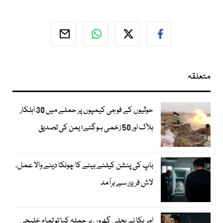
متعلقہ
حوثیوں کے فوجی کیمپوں پر حملے میں 30 اہلکار
ہلاک اور 50 زخمی ہوگئے؛ یمن کی تصدیق
باپ کی پنشن کیلئے بیٹے کا چونکا دینے والا عمل،
لاش فریزر سے برآمد
امریکا نے بجلی گھروں پر حملہ کیا تو تمام خلیجی