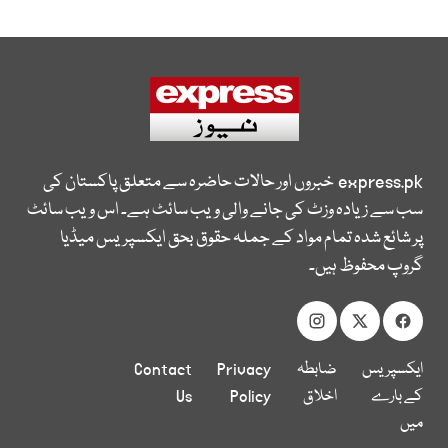
express.pk
خبروں اور حالات حاضرہ سے متعلق پاکستان کی
سب سے زیادہ وزٹ کی جانے والی ویب سائٹ ہے۔ اس ویب سائٹ
پر شائع شدہ تمام مواد کے جملہ حقوق بحق ایکسپریس میڈیا
گروپ محفوظ ہیں۔
ایکسپریس
ضابطہ
Privacy
Contact
کے بارے
اخلاق
Policy
Us
میں