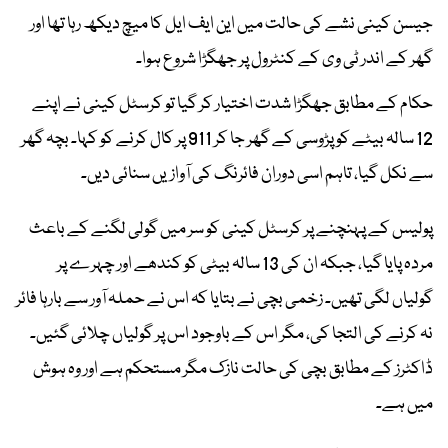
جیسن کینی نشے کی حالت میں این ایف ایل کا میچ دیکھ رہا تھا اور
گھر کے اندر ٹی وی کے کنٹرول پر جھگڑا شروع ہوا۔
حکام کے مطابق جھگڑا شدت اختیار کر گیا تو کرسٹل کینی نے اپنے
12 سالہ بیٹے کو پڑوسی کے گھر جا کر 911 پر کال کرنے کو کہا۔ بچہ گھر
سے نکل گیا، تاہم اسی دوران فائرنگ کی آوازیں سنائی دیں۔
پولیس کے پہنچنے پر کرسٹل کینی کو سر میں گولی لگنے کے باعث
مردہ پایا گیا، جبکہ ان کی 13 سالہ بیٹی کو کندھے اور چہرے پر
گولیاں لگی تھیں۔ زخمی بچی نے بتایا کہ اس نے حملہ آور سے بارہا فائر
نہ کرنے کی التجا کی، مگر اس کے باوجود اس پر گولیاں چلائی گئیں۔
ڈاکٹرز کے مطابق بچی کی حالت نازک مگر مستحکم ہے اور وہ ہوش
میں ہے۔