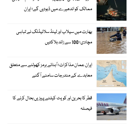
ممالک کو اندھیرے میں ڈبودیں گے؛ ایران
بھارت میں سیلاب اور لینڈ سلائیڈنگ نے تباہی
مچادی؛ 100 سے زائد ہلاکتیں
ایران عمان مذاکرات؛ آبنائے ہرمز کھولنے سے متعلق
معاہدے کے مندرجات سامنے آگئے
قطر کا بحرین اور کویت کیلئے پروزیں بحال کرنے کا
فیصلہ