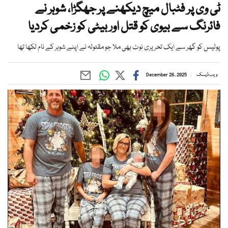
ٹی وی پر فٹبال میچ دیکھنے پر جھگڑا، شوہر نے
فائرنگ سے بیوی کو قتل اور بیٹی کو زخمی کردیا
پولیس کو گھر سے ایک تحریری نوٹ بھی ملا جو مقتولہ نے اپنے شوہر کے نام لکھا تھا
ویب ڈیسک
December 26, 2025