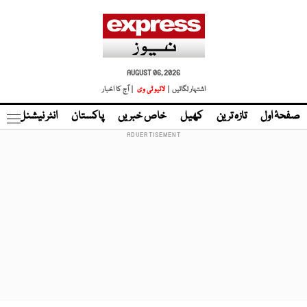
AUGUST 06, 2026
اشتہار لگائیں |
لائیو ٹی وی
| آج کا اخبار
صفحۂ اول
تازہ ترین
کھیل
خاص خبریں
پاکستان
انٹر نیشنل
ٹا