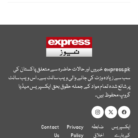
express.pk
خبروں اور حالات حاضرہ سے متعلق پاکستان کی
سب سے زیادہ وزٹ کی جانے والی ویب سائٹ ہے۔ اس ویب سائٹ
پر شائع شدہ تمام مواد کے جملہ حقوق بحق ایکسپریس میڈیا
گروپ محفوظ ہیں۔
ایکسپریس
ضابطہ
Privacy
Contact
کے بارے
اخلاق
Policy
Us