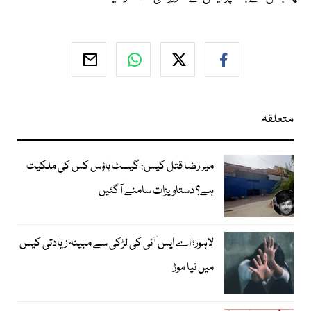
متعلقہ
میر رضا قتل کیس: گیسٹ ہاؤس کس کی ملکیت
ہے؟ دستاویزات سامنے آگئیں
لاہور؛ اے ایس آئی کی لڑکی سے مبینہ زیادتی کیس
میں نیا موڑ