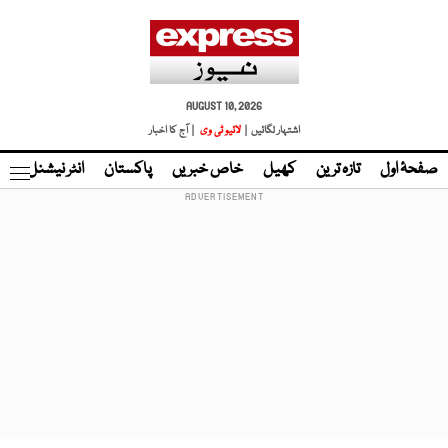
AUGUST 10, 2026
اشتہار لگائیں |
لائیو ٹی وی
| آج کا اخبار
صفحۂ اول
تازہ ترین
کھیل
خاص خبریں
پاکستان
انٹر نیشنل
ٹا