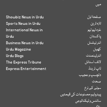
میں
صفحۂ اول
Showbiz News in Urdu
تازہ ترین
Sports News in Urdu
غزہ لہو لہو
International News in
پاکستان
Urdu
انٹر نیشنل
Business News in Urdu
کھیل
Urdu Magazine
انٹرٹینمنٹ
Urdu Blogs
لائف اسٹائل
The Express Tribune
ٹاپ ٹرینڈ
Express Entertainment
دلچسپ و عجیب
صحت
سونے کے نرخ
پیٹرولیم مصنوعات کی قیمتیں
سائنس و ٹیکنالوجی