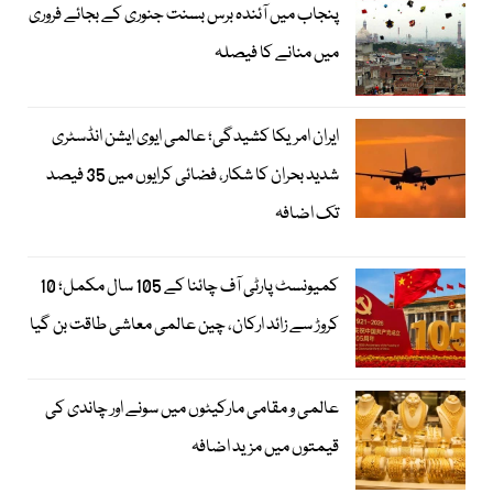
پنجاب میں آئندہ برس بسنت جنوری کے بجائے فروری
میں منانے کا فیصلہ
ایران امریکا کشیدگی؛ عالمی ایوی ایشن انڈسٹری
شدید بحران کا شکار، فضائی کرایوں میں 35 فیصد
تک اضافہ
کمیونسٹ پارٹی آف چائنا کے 105 سال مکمل؛ 10
کروڑ سے زائد ارکان، چین عالمی معاشی طاقت بن گیا
عالمی و مقامی مارکیٹوں میں سونے اور چاندی کی
قیمتوں میں مزید اضافہ