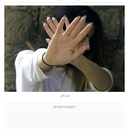
فوٹو: فائل