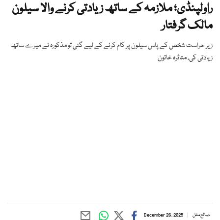
راولپنڈی؛ ملازمہ کے ساتھ زیادتی کرنے والا سیلون
مالک گرفتار
زیر حراست شخص کے پاس سیلون پر کام کرنے کے لیے گئی تو مذکورہ نے میرے ساتھ
زیادتی کی، متاثرہ خاتون
صالح مغل
December 26, 2025