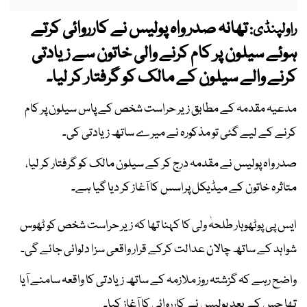
تھانہ صدر واہ پولیس نے کارروائی کرتے
راولپنڈی:
ہوئے سیلون پر کام کرنے والی خاتون سے زیادتی
کرنے والے سیلون کے مالک کو گرفتار کر لیا۔
مدعیہ مقدمہ کے مطابق زیر حراست شخص کے پاس سیلون پر کام
کرنے کے لیے گئی تو مذکورہ نے میرے ساتھ زیادتی کی۔
صدر واہ پولیس نے مقدمہ درج کر کے سیلون مالک کو گرفتار کر لیا،
متاثرہ خاتون کے میڈیکل پراسس کا آغاز کر دیا گیا ہے۔
ایس پی پوٹھوہار طلحہٰ ولی کا کہنا تھا کہ زیر حراست شخص کو ٹھوس
شواہد کے ساتھ چالان عدالت کرکے قرار واقعی سزا دلوائی جائے گی۔
واضح رہے کہ گزشتہ روز ملازمہ کے ساتھ زیادتی کا واقعہ سامنے آیا
تھا جس کے بعد پولیس نے کارروائی کا آغاز کیا۔