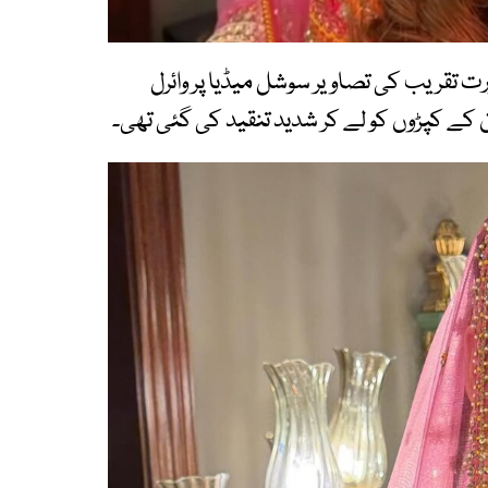
رت تقریب کی تصاویر سوشل میڈیا پر وائرل
کے کپڑوں کو لے کر شدید تنقید کی گئی تھی۔