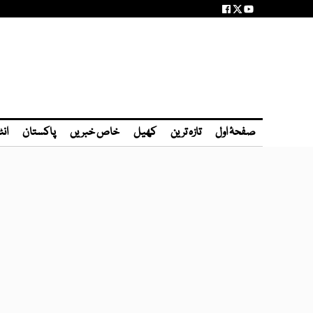
صفحۂ اول
تازہ ترین
کھیل
خاص خبریں
پاکستان
انٹ