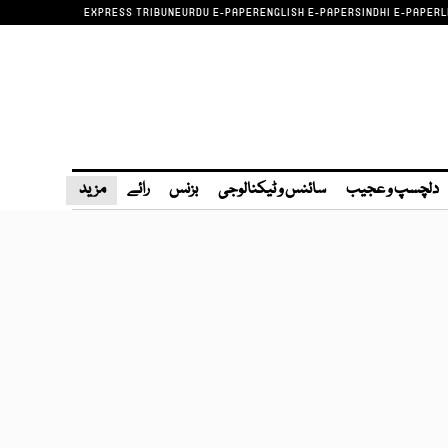
EXPRESS TRIBUNE
URDU E-PAPER
ENGLISH E-PAPER
SINDHI E-PAPER
L
دلچسپ و عجیب
سائنس و ٹیکنالوجی
بزنس
رائے
مزید