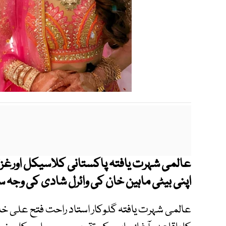
عالمی شہرت یافتہ پاکستانی کلاسیکل اورغز
اپنی بیٹی ماہین خان کی وائرل شادی کی وجہ 
عالمی شہرت یافتہ گلوکار استاد راحت فتح علی خ