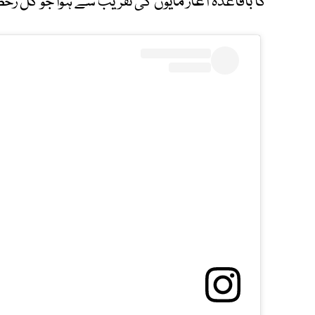
کا باقاعدہ آغاز مایوں کی تقریب سے ہوا جو کل رخ