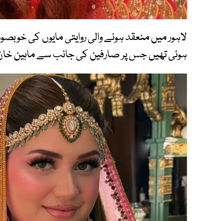
لاہور میں منعقد ہونے والی روایتی مایوں کی خوبصو
ہوئی تھیں جس پر صارفین کی جانب سے ماہین خان 