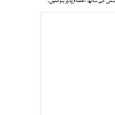
صتی کے ساتھ اختتام پذیر ہوگئیں۔