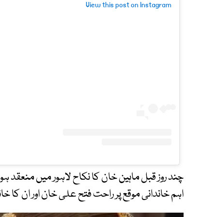
View this post on Instagram
چند روز قبل ماہین خان کا نکاح لاہور میں منعقد ہ
اہم خاندانی موقع پر راحت فتح علی خان اور ان کا خا