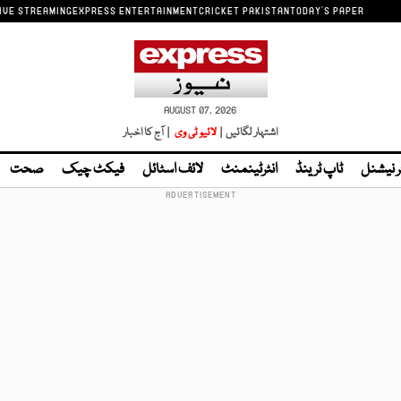
IVE STREAMING
EXPRESS ENTERTAINMENT
CRICKET PAKISTAN
TODAY'S PAPER
AUGUST 07, 2026
اشتہار لگائیں |
لائیو ٹی وی
| آج کا اخبار
ر نیشنل
ٹاپ ٹرینڈ
انٹرٹینمنٹ
لائف اسٹائل
فیکٹ چیک
صحت