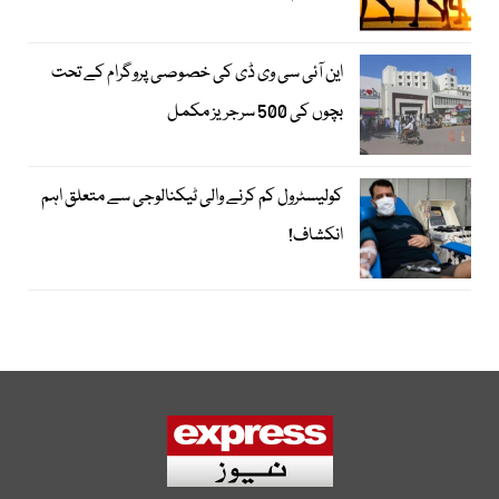
این آئی سی وی ڈی کی خصوصی پروگرام کے تحت
بچوں کی 500 سرجریز مکمل
کولیسٹرول کم کرنے والی ٹیکنالوجی سے متعلق اہم
انکشاف!