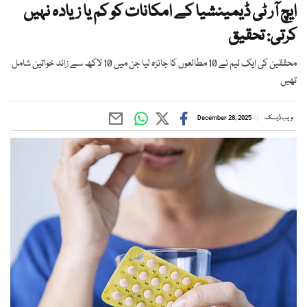
ایچ آر ٹی ڈیمینشیا کے امکانات کو کم یا زیادہ نہیں
کرتی: تحقیق
محققین کی ایک ٹیم نے 10 مطالعوں کا جائزہ لیا جن میں 10 لاکھ سے زائد خواتین شامل
تھیں
ویب ڈیسک
December 28, 2025