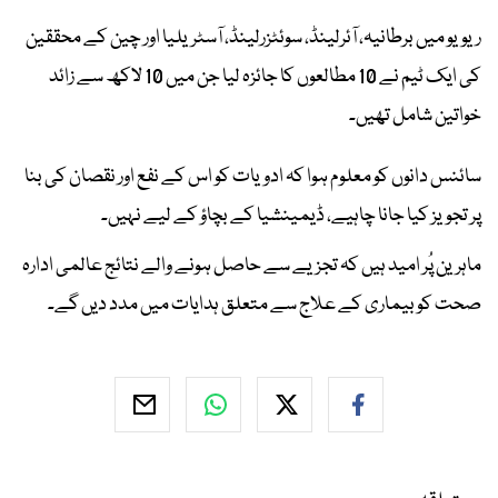
ریویو میں برطانیہ، آئرلینڈ، سوئٹزرلینڈ، آسٹریلیا اور چین کے محققین
کی ایک ٹیم نے 10 مطالعوں کا جائزہ لیا جن میں 10 لاکھ سے زائد
خواتین شامل تھیں۔
سائنس دانوں کو معلوم ہوا کہ ادویات کو اس کے نفع اور نقصان کی بنا
پر تجویز کیا جانا چاہیے، ڈیمینشیا کے بچاؤ کے لیے نہیں۔
ماہرین پُر امید ہیں کہ تجزیے سے حاصل ہونے والے نتائج عالمی ادارہ
صحت کو بیماری کے علاج سے متعلق ہدایات میں مدد دیں گے۔