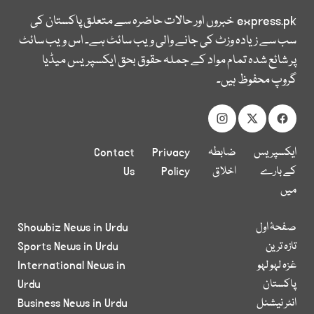
express.pk
خبروں اور حالات حاضرہ سے متعلق پاکستان کی
سب سے زیادہ وزٹ کی جانے والی ویب سائٹ ہے۔ اس ویب سائٹ
پر شائع شدہ تمام مواد کے جملہ حقوق بحق ایکسپریس میڈیا
گروپ محفوظ ہیں۔
ایکسپریس
ضابطہ
Privacy
Contact
کے بارے
اخلاق
Policy
Us
میں
صفحۂ اول
Showbiz News in Urdu
تازہ ترین
Sports News in Urdu
غزہ لہو لہو
International News in
پاکستان
Urdu
انٹر نیشنل
Business News in Urdu