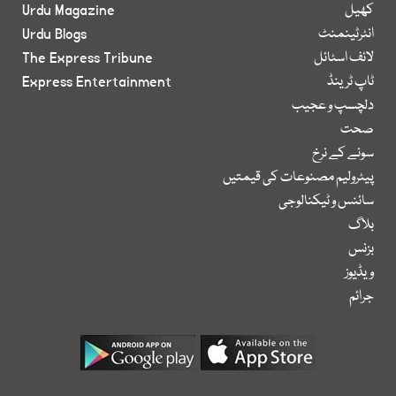
کھیل
Urdu Magazine
انٹرٹینمنٹ
Urdu Blogs
لائف اسٹائل
The Express Tribune
ٹاپ ٹرینڈ
Express Entertainment
دلچسپ و عجیب
صحت
سونے کے نرخ
پیٹرولیم مصنوعات کی قیمتیں
سائنس و ٹیکنالوجی
بلاگ
بزنس
ویڈیوز
جرائم