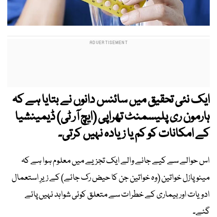
ایک نئی تحقیق میں سائنس دانوں نے بتایا ہے کہ
ہارمون ری پلیسمنٹ تھراپی (ایچ آر ٹی) ڈیمینشیا
کے امکانات کو کم یا زیادہ نہیں کرتی۔
اس حوالے سے کیے جانے والے ایک تجزیے میں معلوم ہوا ہے کہ
مینوپازل خواتین (وہ خواتین جن کا حیض رک جائے) کے زیرِ استعمال
ادویات اور بیماری کے خطرات سے متعلق کوئی شواہد نہیں پائے
گئے۔