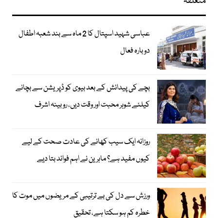
متعلقہ
عباسی شہید اسپتال کا 2 ماہ سے بند شعبہ اطفال
دوبارہ فعال
بچے کی پیدائش کے بعد بیوی کو ڈپریشن سے بچانے
کیلئے شوہر محبت اور وقت دیں، روبینہ اشرف
روزانہ ایک سیب کھانے کی عادت صحت کے لیے
کیوں مفید ہے؟ ماہرین نے اہم فوائد بتا دیے
ورزش سے دل کی بے ترتیبی کے مریضوں میں موت کا
خطرہ کم ہو سکتا ہے، تحقیق