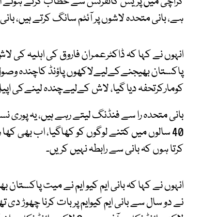
کراچی میں پریس کانفرنس سے خطاب کرتے ہوئے ان کا 
ہے، بانی متحدہ لاشوں پر آئٹم سانگ کرتے ہیں، بان
انہوں نے کہا کہ ڈاکٹرعمران فاروق کی اہلیہ کی لاش
پاکستان بھیجنےکےلیےلاکھوں پاؤنڈ کاچندہ وصول ک
کومارکرتحفہ دیا گیا، لاش کےلیےچندہ لینےکی اپی
بانی متحدہ را سے فنڈنگ لیتے رہے ہیں، یہ پوری نسل 
40 سالوں میں کتنے لوگوں کو کھاگیا، اب بھی کھ
کرتا ہوں کہ بانی سے رابطہ نہیں کریں۔
انہوں نے کہا کہ بانی ایم کیو ایم نے میت پاکستان ب