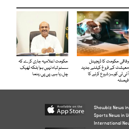
وفاقی حکومت کا ڈیجیٹل
حکومت اعلامیہ جاری کرے کہ
معیشت کے فروغ کیلئے جدید
سسٹم تباہ نہیں ہوا بلکہ ٹھیک
آئی ٹی کورسز شروع کرنے کا
چل رہا ہے، پی پی رہنما
فیصلہ
Showbiz News in
Sports News in U
International Ne