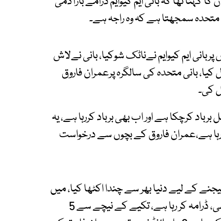
کہنا تھا کہ بانی ایم کیوایم ڈرامے بازآدمی
ی متحدہ سمجھتا ہے کہ وہ راجہ ہے۔
 پربانی ایم کیوایم نےناٹک شوکیا، بانی نےلاش
یا، بانی متحدہ کی سالگرہ پرعمران فاروق
ل کی۔
برباد کرچکا ہے اور اب بھی برباد کررہا ہے، یہ
ا رہا ہے،عمران فاروق کے بچوں سے درخواست
ھیجنے کے لیے دنیا بھر سے چندا اکٹھا کیا، میں
نے دو سال سے بانی ایم کیوایم پر بات کرنا چھوڑ دی تھی، ڈرامہ کر رہا ہے، تکیے کے نیچے سے 5