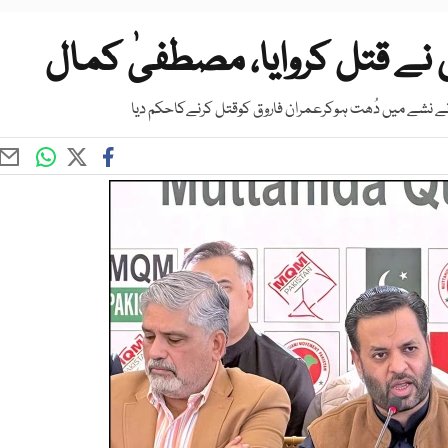
نے قتل کروایا، مصطفیٰ کمال
ہ نے نشے میں دُھت ہوکرعمران فاروق کوقتل کرنےکاحکم دیا