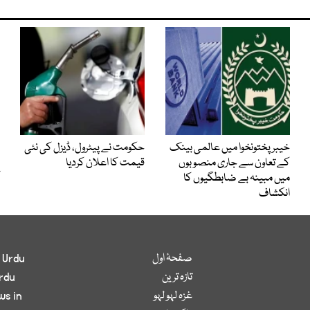
خیبرپختونخوا میں عالمی بینک
حکومت نے پیٹرول، ڈیزل کی نئی
کے تعاون سے جاری منصوبوں
قیمت کا اعلان کردیا
میں مبینہ بے ضابطگیوں کا
انکشاف
صفحۂ اول
 Urdu
تازہ ترین
rdu
غزہ لہو لہو
ws in