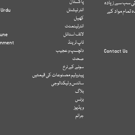
پاکستان
کی سب سے زیادہ
انٹر نیشنل
 Urdu
 تمام مواد کے
کھیل
انٹرٹینمنٹ
لائف اسٹائل
bune
ٹاپ ٹرینڈ
inment
دلچسپ و عجیب
Contact Us
صحت
سونے کے نرخ
پیٹرولیم مصنوعات کی قیمتیں
سائنس و ٹیکنالوجی
بلاگ
بزنس
ویڈیوز
جرائم