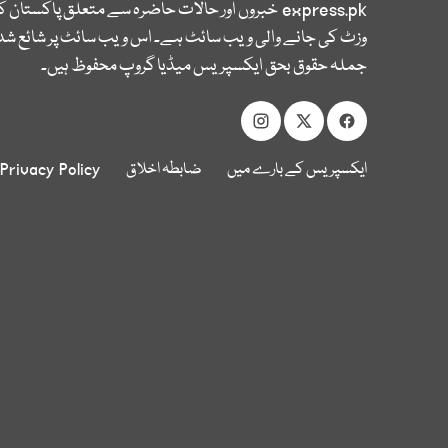
express.pk
خبروں اور حالات حاضرہ سے متعلق پاکستان 
وزٹ کی جانے والی ویب سائٹ ہے۔ اس ویب سائٹ پر شائع شدہ
جملہ حقوق بحق ایکسپریس میڈیا گروپ محفوظ ہیں۔
ایکسپریس کے بارے میں
ضابطہ اخلاق
Privacy Policy