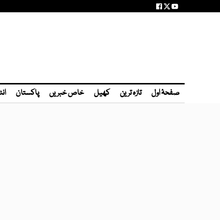
صفحۂ اول
تازہ ترین
کھیل
خاص خبریں
پاکستان
انٹ