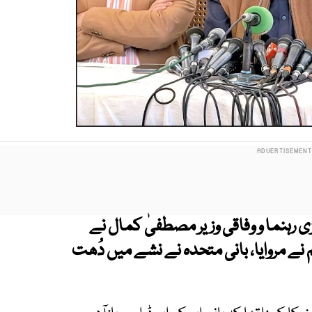
رہنما و وفاقی وزیر مصطفیٰ کمال نے
یم نے مروایا، بانی متحدہ نے نشے میں دُھت