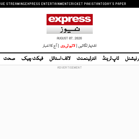
IVE STREAMING
EXPRESS ENTERTAINMENT
CRICKET PAKISTAN
TODAY'S PAPER
AUGUST 07, 2026
اشتہار لگائیں |
لائیو ٹی وی
| آج کا اخبار
ر نیشنل
ٹاپ ٹرینڈ
انٹرٹینمنٹ
لائف اسٹائل
فیکٹ چیک
صحت