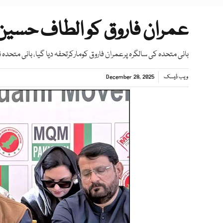
عمران فاروق کو الطاف حسین 
بانی متحدہ کی سالگرہ پرعمران فاروق کومارکرتحفہ دیا گیا، بانی متحد
ویب ڈیسک
December 28, 2025