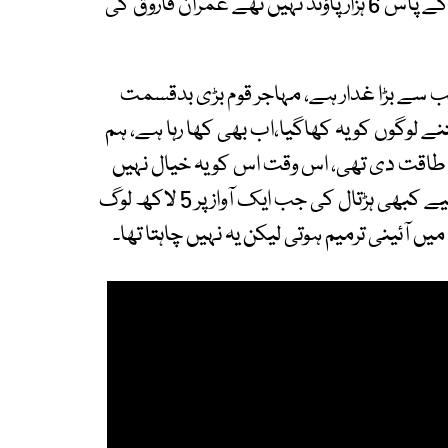
لاکھ پاؤنڈ نکلے، آفس سے 6 لاکھ پاؤنڈ نکلے، ان کے پاس 6 ہزار پاؤنڈ نہیں تھے عمران فاروق کی
کا سب سے بڑا غدار ہے، مہاجر قوم بڑی بدقسمت
ملا ہے ہمیں، 40 سال میں کتنے لوگوں کو یہ کھاگیا،اب بھی کھا رہا ہے، ہم
نی طاقت دی تھی، اس وقت اس کو یہ خیال نہیں
آیا اب یہ ہمیں کہہ رہا ہے، اس نےآئینی ترمیم کے لیے کبھی ہڑتال کی جب ایک آواز پر 5 لاکھ لوگ