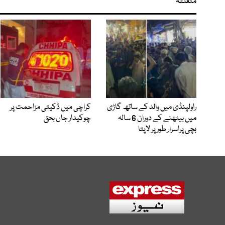
متعلقہ
راولپنڈی میں والد کے ساتھ گاڑی
کراچی میں ڈکیتی مزاحمت پر
میں بیٹھنے کے دوران 6 سالہ
چوکیدار جاں بحق
بچی پراسرار طور پر لاپتا