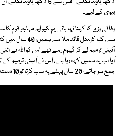
بیوی کے لیے۔
وفاقی وزیر کا کہنا تھا بانی ایم کیو ایم مہاجر قوم 
ہے، کیا کرمنل قائد 
آئینی ترمیم لے کر گھوم رہے تھے اس کو اللہ نے ات
جمع ہو جاتے، 20 سال پہلے یہ سب کرتا تو 10 منٹ میں آئینی ترمیم ہوتی لیکن یہ نہیں چاہتا تھا۔