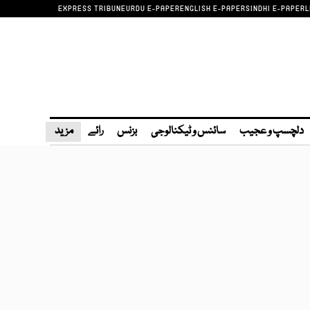
EXPRESS TRIBUNE
URDU E-PAPER
ENGLISH E-PAPER
SINDHI E-PAPER
L
دلچسپ و عجیب
سائنس و ٹیکنالوجی
بزنس
رائے
مزید