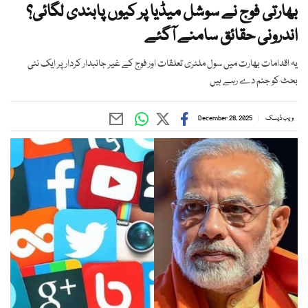
بھارتی فوج نے سوشل میڈیا پر کیوں پابندی لگائی؟
اندرونی حقائق سامنے آگئے
یہ اقدامات بھارت میں سول ملٹری تعلقات اور فوج کے غیر جانبدار کردار پر ایک نئی
بحث کو جنم دے رہے ہیں
ویب ڈیسک
December 28, 2025