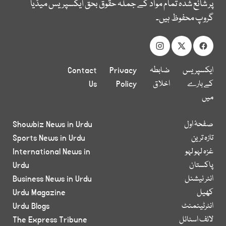
پر شائع شدہ تمام مواد کے جملہ حقوق بحق ایکسپریس میڈیا
گروپ محفوظ ہیں۔
ایکسپریس
ضابطہ
Privacy
Contact
کے بارے
اخلاق
Policy
Us
میں
صفحۂ اول
Showbiz News in Urdu
تازہ ترین
Sports News in Urdu
غزہ لہو لہو
International News in
پاکستان
Urdu
انٹر نیشنل
Business News in Urdu
کھیل
Urdu Magazine
انٹرٹینمنٹ
Urdu Blogs
لائف اسٹائل
The Express Tribune