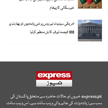
خیرسگالی کا پیغام
امریکی سینیٹ نے روس پر نئی پابندیوں اور بھارت پر
100 فیصد ٹیرف کا بل منظور کرلیا
express.pk
خبروں اور حالات حاضرہ سے متعلق پاکستان کی
سب سے زیادہ وزٹ کی جانے والی ویب سائٹ ہے۔ اس ویب سائٹ