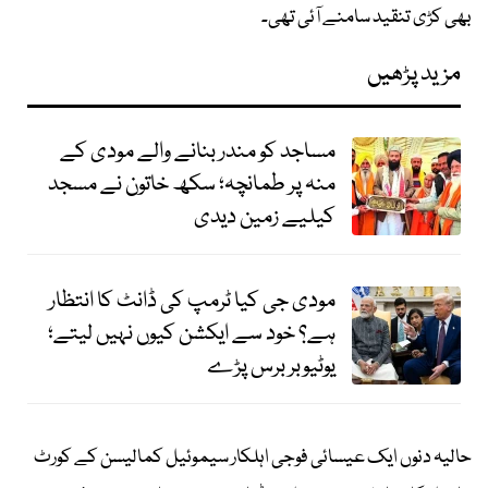
بھی کڑی تنقید سامنے آئی تھی۔
مزید پڑھیں
مساجد کو مندر بنانے والے مودی کے
منہ پر طمانچہ؛ سکھ خاتون نے مسجد
کیلیے زمین دیدی
مودی جی کیا ٹرمپ کی ڈانٹ کا انتظار
ہے؟ خود سے ایکشن کیوں نہیں لیتے؛
یوٹیوبر برس پڑے
حالیہ دنوں ایک عیسائی فوجی اہلکار سیموئیل کمالیسن کے کورٹ