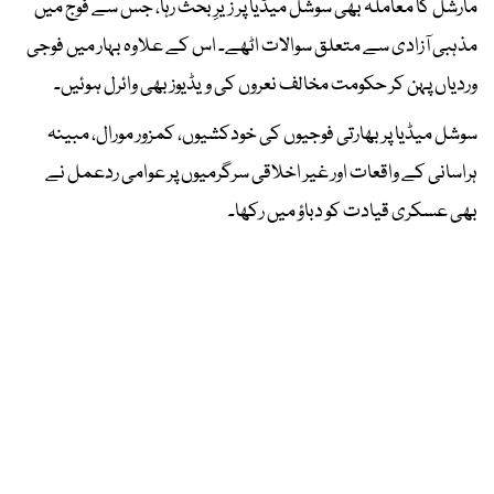
مارشل کا معاملہ بھی سوشل میڈیا پر زیرِ بحث رہا، جس سے فوج میں
مذہبی آزادی سے متعلق سوالات اٹھے۔ اس کے علاوہ بہار میں فوجی
وردیاں پہن کر حکومت مخالف نعروں کی ویڈیوز بھی وائرل ہوئیں۔
سوشل میڈیا پر بھارتی فوجیوں کی خودکشیوں، کمزور مورال، مبینہ
ہراسانی کے واقعات اور غیر اخلاقی سرگرمیوں پر عوامی ردعمل نے
بھی عسکری قیادت کو دباؤ میں رکھا۔