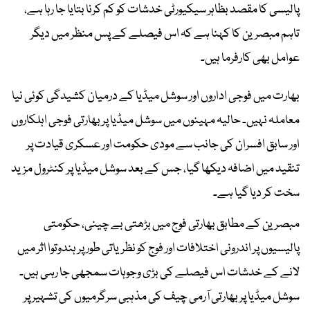
پالیسی کا مقصد بظاہر سیکیورٹی خدشات کو کم کرنا بتایا جا رہا ہے،
تاہم مبصرین کا کہنا ہے کہ اس فیصلے کے پس منظر میں دیگر
عوامل بھی کارفرما ہیں۔
بھارت میں فوجی اداروں اور سوشل میڈیا کے درمیان کشیدگی کوئی نیا
معاملہ نہیں۔ حالیہ مہینوں میں سوشل میڈیا پر بھارتی فوجی اہلکاروں
اور سابق افسران کی جانب سے مودی حکومت اور عسکری قیادت پر
تنقید میں اضافہ دیکھا گیا، جس کے بعد سوشل میڈیا پر کنٹرول مزید
سخت کر دیا گیا ہے۔
مبصرین کے مطابق بھارتی فوج میں بڑھتی بے چینی، حکومتی
پالیسیوں پر اندرونی اختلافات اور فوج کو نظریاتی طور پر ہندوتوا اثر میں
لانے کے خدشات اس فیصلے کی بڑی وجوہات سمجھی جا رہی ہیں۔
سوشل میڈیا پر بھارتی آرمی چیف کی مذہبی سرگرمیوں کی تشہیر پر