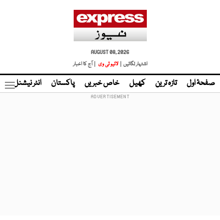
AUGUST 08, 2026
اشتہار لگائیں |
لائیو ٹی وی
| آج کا اخبار
صفحۂ اول
تازہ ترین
کھیل
خاص خبریں
پاکستان
انٹر نیشنل
ٹا