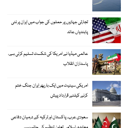
تجارتی جہازوں پر حملوں کی جواب میں ایران پر نئی
پابندیاں عائد
عالمی میڈیا نے امریکا کی شکست تسلیم کرلی ہے،
پاسداران انقلاب
امریکی سینیٹ میں ایک بار پھر ایران جنگ ختم
کرنے کیلئے قرارداد پیش
سعودی عرب، پاکستان اور ترکیہ کے درمیان دفاعی
معاہدہ، اسلامی تعاون تنظیم کی جانب سے