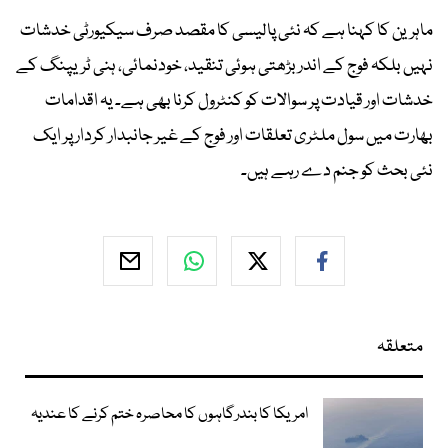
ماہرین کا کہنا ہے کہ نئی پالیسی کا مقصد صرف سیکیورٹی خدشات
نہیں بلکہ فوج کے اندر بڑھتی ہوئی تنقید، خودنمائی، ہنی ٹریپنگ کے
خدشات اور قیادت پر سوالات کو کنٹرول کرنا بھی ہے۔ یہ اقدامات
بھارت میں سول ملٹری تعلقات اور فوج کے غیر جانبدار کردار پر ایک
نئی بحث کو جنم دے رہے ہیں۔
متعلقہ
امریکا کا بندرگاہوں کا محاصرہ ختم کرنے کا عندیہ