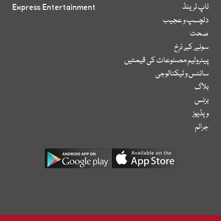
ٹاپ ٹرینڈ
Express Entertainment
دلچسپ و عجیب
صحت
سونے کے نرخ
پیٹرولیم مصنوعات کی قیمتیں
سائنس و ٹیکنالوجی
بلاگ
بزنس
ویڈیوز
جرائم