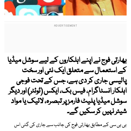
بھارتی فوج نے اپنے اہلکاروں کے لیے سوشل میڈیا
کے استعمال سے متعلق ایک نئی اور سخت
پالیسی جاری کر دی ہے، جس کے تحت فوجی
اہلکار انسٹاگرام، فیس بک، ایکس (ٹوئٹر) اور دیگر
سوشل میڈیا پلیٹ فارمز پر تبصرہ، لائیک یا مواد
شیئر نہیں کر سکیں گے۔
بی بی سی کے مطابق بھارتی فوج کی جانب سے جاری کی گئی اس