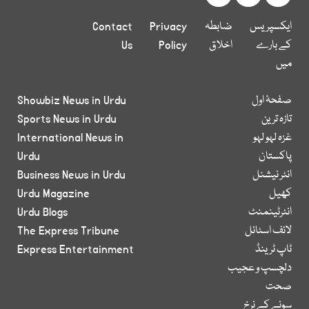
ایکسپریس
ضابطہ
Privacy
Contact
کے بارے
اخلاق
Policy
Us
میں
صفحۂ اول
Showbiz News in Urdu
تازہ ترین
Sports News in Urdu
غزہ لہو لہو
International News in
پاکستان
Urdu
انٹر نیشنل
Business News in Urdu
کھیل
Urdu Magazine
انٹرٹینمنٹ
Urdu Blogs
لائف اسٹائل
The Express Tribune
ٹاپ ٹرینڈ
Express Entertainment
دلچسپ و عجیب
صحت
سونے کے نرخ