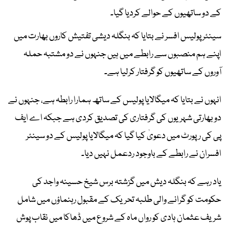
کے دو ساتھیوں کے حوالے کردیا گیا۔
سینئر پولیس افسر نے بتایا کہ بنگلہ دیشی تفتیش کاروں بھارت میں
اپنے ہم منصبوں سے رابطے میں ہیں جنہوں نے دو مشتبہ حملہ
آوروں کے ساتھیوں کو گرفتار کرلیا ہے۔
انہوں نے بتایا کہ میگالایا پولیس کے ساتھ ہمارا رابطہ ہے، جنہوں نے
دو بھارتی شہریوں کی گرفتاری کی تصدیق کردی ہے جبکہ اے ایف
پی کی رپورٹ میں دعویٰ کیا گیا کہ میگالایا پولیس کے دو سینئر
افسران نے رابطے کے باوجود ردعمل نہیں دیا۔
یاد رہے کہ بنگلہ دیش میں گزشتہ برس شیخ حسینہ واجد کی
حکومت کو گرانے والی طلبہ تحریک کے مقبول رہنماؤں میں شامل
شریف عثمان ہادی کو رواں ماہ کے شروع میں ڈھاکا میں نقاب پوش