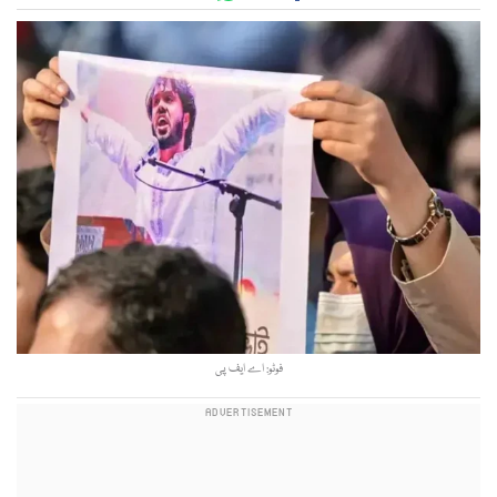
فوٹو: اے ایف پی