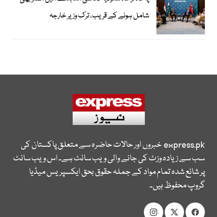
شامل ہونے کے قریب، ترک وزیر خارجہ
express.pk
خبروں اور حالات حاضرہ سے متعلق پاکستان کی
سب سے زیادہ وزٹ کی جانے والی ویب سائٹ ہے۔ اس ویب سائٹ
پر شائع شدہ تمام مواد کے جملہ حقوق بحق ایکسپریس میڈیا
گروپ محفوظ ہیں۔