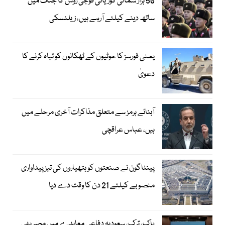
50 ہزار شمالی کوریائی فوجی روس کا جنگ میں
ساتھ دینے کیلئے آرہے ہیں، زیلنسکی
یمنی فورسز کا حوثیوں کے ٹھکانوں کو تباہ کرنے کا
دعویٰ
آبنائے ہرمز سے متعلق مذاکرات آخری مرحلے میں
ہیں، عباس عراقچی
پینٹاگون نے صنعتوں کو ہتھیاروں کی تیز پیداواری
منصوبے کیلئے 21 دن کا وقت دے دیا
پاک، ترک، سعودیہ دفاعی معاہدے میں مصر بھی