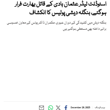
اسٹوڈنٹ لیڈر عثمان ہادی کے قاتل بھارت فرار
ہوگئے، بنگلہ دیشی پولیس کا انکشاف
بنگلہ دیش میں کشیدگی کے دوران عبوری حکمران ڈاکٹر یونس کے معاون خصوصی
برائے داخلہ بھی مستعفی ہوگئے ہیں
ویب ڈیسک
December 28, 2025