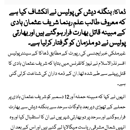
بنگلہ دیش کی پولیس نے انکشاف کیا ہے
ڈھاکا:
کہ معروف طالب علم رہنما شریف عثمان ہادی
کے مبینہ قاتل بھارت فرار ہوگئے ہیں اور بھارتی
پولیس نے دو ملزمان کو گرفتار کرلیا ہے۔
غیرملکی خبرایجنسی کی رپورٹ کے مطابق ڈھاکا کے سینئر پولیس
افسر نذرالاسلام نے نیوز کانفرنس میں بتایا کہ شریف عثمان ہادی کا
قتل پہلے سے طے شدہ تھا، ان کے ذمہ داران کی شناخت کرلی گئی
ہے۔
انہوں نے کہا کہ مبینہ حملہ آور 12 دسمبر کو شریف عثمان ہادی پر
حملے کے تھوڑی دیر بعد ہالوگاٹ سرحد سے بنگلہ دیش سے بھارت
فرار ہوگئے اور سرحد پر دو بھارتی شہریوں نے ان کا استقبال کیا اور وہ
انہیں شمال مشرقی ریاست میگالایا لے گئے ہیں اور اس کے بعد ان