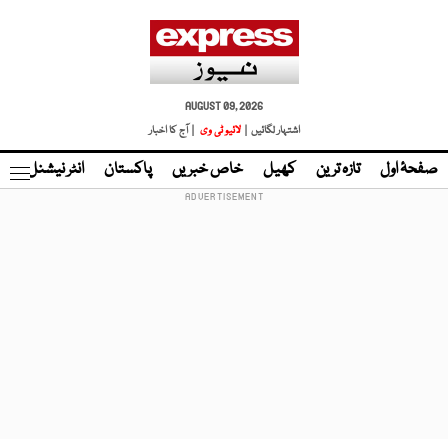
AUGUST 09, 2026
اشتہار لگائیں |
لائیو ٹی وی
| آج کا اخبار
صفحۂ اول
تازہ ترین
کھیل
خاص خبریں
پاکستان
انٹر نیشنل
ٹا