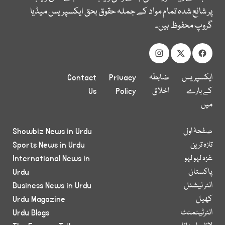
پر شائع شدہ تمام مواد کے جملہ حقوق بحق ایکسپریس میڈیا
گروپ محفوظ ہیں۔
ایکسپریس
ضابطہ
Privacy
Contact
کے بارے
اخلاق
Policy
Us
میں
صفحۂ اول
Showbiz News in Urdu
تازہ ترین
Sports News in Urdu
غزہ لہو لہو
International News in
پاکستان
Urdu
انٹر نیشنل
Business News in Urdu
کھیل
Urdu Magazine
انٹرٹینمنٹ
Urdu Blogs