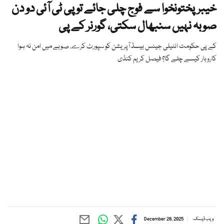
خیبرپختونخوا سے فوج چلی جائے تو پی ٹی آئی دو دن
صوبہ نہیں سنبھال سکتی، گورنر کے پی
کے پی حکومت انٹیلی جینس بیسڈ آپریشن کو سپورٹ کرے، صوبے میں امن نہ ہوا
کاروبار کیسے چلے گا؟ فیصل کریم کنڈی
ویب ڈیسک
December 28, 2025