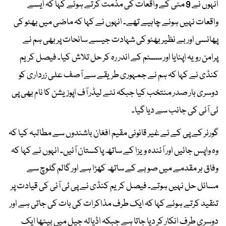
انہوں نے 9 مئی کے واقعات کی مذمت کرتے ہوئے کہا کہ ایسے
واقعات نہیں ہونے چاہیے تھے۔ انہوں نے کہا کہ ماضی میں بھٹو کی
پھانسی اور بے نظیر بھٹو کی شہادت جیسے سانحات پر بھی ہم نے
پرامن رویہ اپنایا اور سسٹم کے اندر رہ کر حل تلاش کیا۔ فیصل کریم
کنڈی نے کہا کہ ہم نے جمہوری طریقے سے آصف علی زرداری کو
دوسری بار صدر منتخب کیا جبکہ نئے لیڈر آف اپوزیشن کا نام بھی پی
ٹی آئی کی جانب سے دیا گیا۔
گورنر کے پی کے نے غیر قانونی مقیم افغان باشندوں سے مطالبہ کیا کہ
وہ واپس جائیں اور آئندہ ویزا کے ساتھ پاکستان آئیں۔ انہوں نے کہا کہ
وفاق ہر مقدمے میں صوبے کے ساتھ کھڑا ہے اور گالم گلوچ سے
مسائل حل نہیں ہوتے۔ فیصل کریم کنڈی نے پی ٹی آئی کی قیادت پر
تنقید کرتے ہوئے کہا کہ ایک طرف مذاکرات کی بات کی جاتی ہے اور
دوسری طرف انکار کر دیا جاتا ہے جبکہ اڈیالہ جیل میں بیٹھا ایک