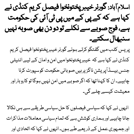
گورنر خیبرپختونخوا فیصل کریم کنڈی نے
اسلام آباد:
کہا ہے کہ کے پی کے میں پی ٹی آئی کی حکومت
ہے، فوج صوبے سے نکلے تو دو دن بھی صوبہ نہیں
سنبھال سکتے۔
پریس کلب میں گفتگو کرتے ہوئے گورنر خیبرپختونخوا فیصل کریم
کنڈی نے کہا ہے کہ خیبرپختونخوا میں امن و امان کے لیے انٹیلی
جنس بیسڈ آپریشن ناگزیر ہیں صوبائی حکومت کو سپورٹ کرنا
چاہیے۔ ان کا کہنا تھا کہ اگر صوبے میں امن نہیں ہوگا تو کاروبار اور
معیشت کیسے چلے گی۔
انہوں نے کہا کہ سیاسی فیصلوں کا حل سیاسی طریقے سے ہی نکالا
جانا چاہیے اور ہماری کوشش ہے کہ تمام سیاسی معاملات مذاکرات
اور جمہوری عمل کے ذریعے طے ہوں۔ انہوں نے کہا کہ اتحادی اور