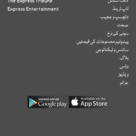
لائف اسٹائل
The Express Tribune
ٹاپ ٹرینڈ
Express Entertainment
دلچسپ و عجیب
صحت
سونے کے نرخ
پیٹرولیم مصنوعات کی قیمتیں
سائنس و ٹیکنالوجی
بلاگ
بزنس
ویڈیوز
جرائم