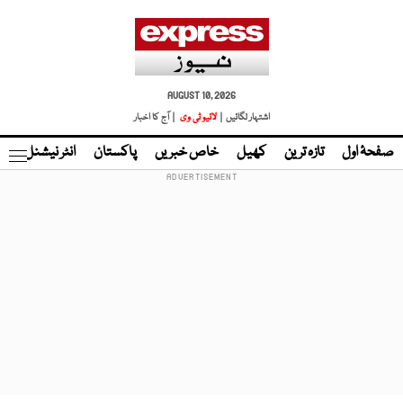
AUGUST 10, 2026
اشتہار لگائیں |
لائیو ٹی وی
| آج کا اخبار
صفحۂ اول
تازہ ترین
کھیل
خاص خبریں
پاکستان
انٹر نیشنل
ٹا