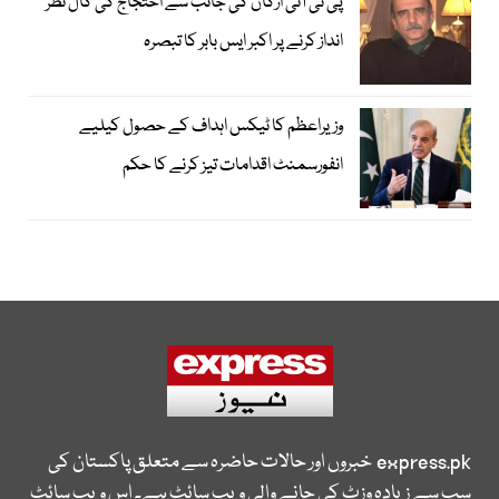
پی ٹی آئی ارکان کی جانب سے احتجاج کی کال نظر
انداز کرنے پر اکبر ایس بابر کا تبصرہ
وزیراعظم کا ٹیکس اہداف کے حصول کیلیے
انفورسمنٹ اقدامات تیز کرنے کا حکم
express.pk
خبروں اور حالات حاضرہ سے متعلق پاکستان کی
سب سے زیادہ وزٹ کی جانے والی ویب سائٹ ہے۔ اس ویب سائٹ