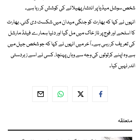
شخص سوشل میڈیا پر انتشار پھیلانے کی کوشش کر رہا ہے۔
انہوں نے کہا کہ بھارت کو جنگی میدان میں شکست دی گئی، بھارت
کا اسلحے اور فوج پر ناز خاک میں مل گیا اور دنیا ہمارے فیلڈ مارشل
کی تعریف کر رہی ہے۔ آخر میں انہوں نے کہا کہ جو شخص جیل میں
ہے وہ اپنے کرتوتوں کی وجہ سے وہاں پہنچا، کسی نے اسے زبردستی
اندر نہیں کیا۔
متعلقہ