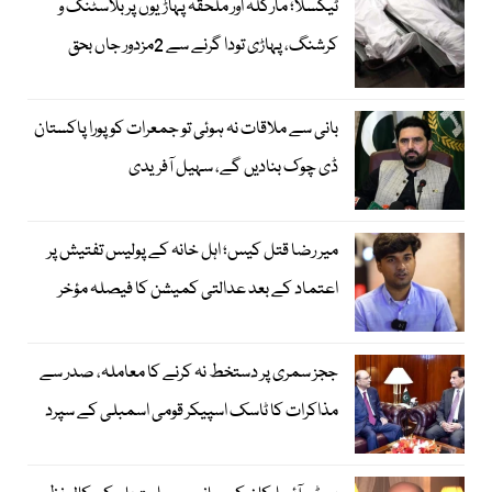
ٹیکسلا؛ مارگلہ اور ملحقہ پہاڑیوں پر بلاسٹنگ و
کرشنگ، پہاڑی تودا گرنے سے 2مزدور جاں بحق
بانی سے ملاقات نہ ہوئی تو جمعرات کو پورا پاکستان
ڈی چوک بنادیں گے، سہیل آفریدی
میر رضا قتل کیس؛ اہل خانہ کے پولیس تفتیش پر
اعتماد کے بعد عدالتی کمیشن کا فیصلہ مؤخر
ججز سمری پر دستخط نہ کرنے کا معاملہ، صدر سے
مذاکرات کا ٹاسک اسپیکر قومی اسمبلی کے سپرد