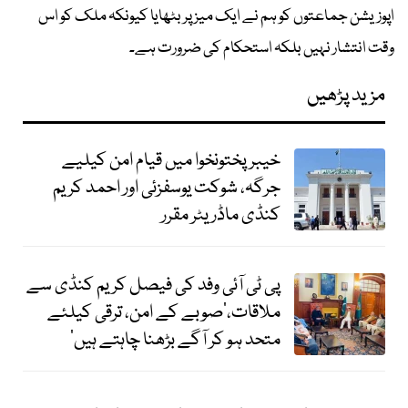
اپوزیشن جماعتوں کو ہم نے ایک میز پر بٹھایا کیونکہ ملک کو اس
وقت انتشار نہیں بلکہ استحکام کی ضرورت ہے۔
مزید پڑھیں
خیبر پختونخوا میں قیام امن کیلیے
جرگہ، شوکت یوسفزئی اور احمد کریم
کنڈی ماڈریٹر مقرر
پی ٹی آئی وفد کی فیصل کریم کنڈی سے
ملاقات،‘صوبے کے امن، ترقی کیلئے
متحد ہو کر آگے بڑھنا چاہتے ہیں’