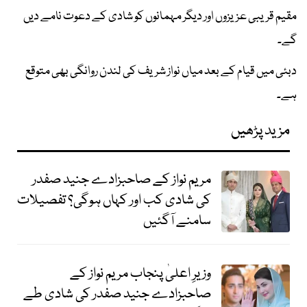
مقیم قریبی عزیزوں اور دیگر مہمانوں کو شادی کے دعوت نامے دیں
گے۔
دبئی میں قیام کے بعد میاں نواز شریف کی لندن روانگی بھی متوقع
ہے۔
مزید پڑھیں
مریم نواز کے صاحبزادے جنید صفدر
کی شادی کب اور کہاں ہوگی؟ تفصیلات
سامنے آگئیں
وزیرِ اعلیٰ پنجاب مریم نواز کے
صاحبزادے جنید صفدر کی شادی طے