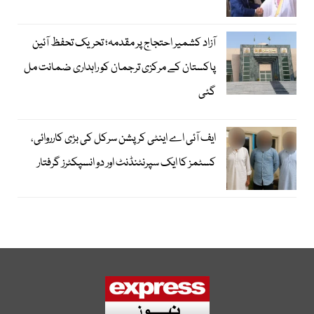
آزاد کشمیر احتجاج پر مقدمہ؛ تحریک تحفظ آئین
پاکستان کے مرکزی ترجمان کو راہداری ضمانت مل
گئی
ایف آئی اے اینٹی کرپشن سرکل کی بڑی کارروائی،
کسٹمز کا ایک سپرنٹنڈنٹ اور دو انسپکٹرز گرفتار