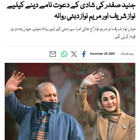
جنید صفدر کی شادی کے دعوت نامے دینے کیلیے
نواز شریف اور مریم نواز دبئی روانہ
میاں نواز شریف اور مریم نواز آج جاتی امرا سے دبئی کے لیے روانہ ہوئے، جہاں وہ دو روز
قیام کریں گے
ویب ڈیسک
December 28, 2025