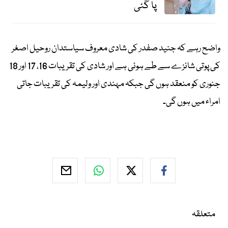
پا گئی
واضح رہے کہ جنید صفدر کی شادی معروف سیاستدان روحیل اصغر
کی پوتی شانزے سے طے ہوئی ہے اور شادی کی تقریبات 16، 17 اور 18
جنوری کو منعقد ہوں گی جبکہ مہندی اور ولیمہ کی تقریبات جاتی
امراء میں ہوں گی۔
متعلقہ