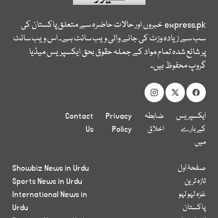
express.pk
خبروں اور حالات حاضرہ سے متعلق پاکستان کی
سب سے زیادہ وزٹ کی جانے والی ویب سائٹ ہے۔ اس ویب سائٹ
پر شائع شدہ تمام مواد کے جملہ حقوق بحق ایکسپریس میڈیا
گروپ محفوظ ہیں۔
ایکسپریس
ضابطہ
Privacy
Contact
کے بارے
اخلاق
Policy
Us
میں
صفحۂ اول
Showbiz News in Urdu
تازہ ترین
Sports News in Urdu
غزہ لہو لہو
International News in
پاکستان
Urdu