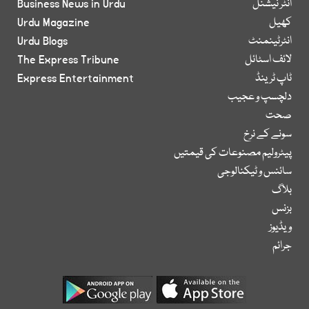
انٹر نیشنل
Business News in Urdu
کھیل
Urdu Magazine
انٹرٹینمنٹ
Urdu Blogs
لائف اسٹائل
The Express Tribune
ٹاپ ٹرینڈ
Express Entertainment
دلچسپ و عجیب
صحت
سونے کے نرخ
پیٹرولیم مصنوعات کی قیمتیں
سائنس و ٹیکنالوجی
بلاگ
بزنس
ویڈیوز
جرائم