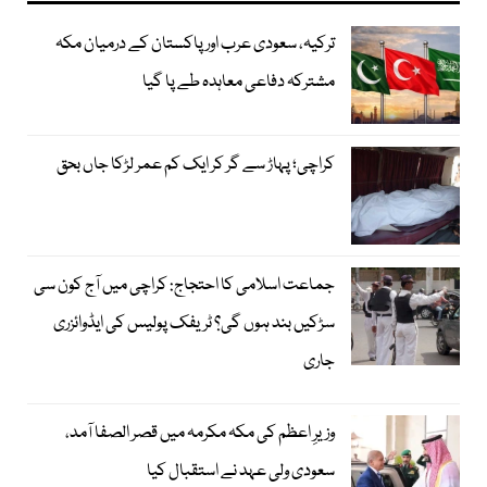
ترکیہ، سعودی عرب اور پاکستان کے درمیان مکہ
مشترکہ دفاعی معاہدہ طے پا گیا
کراچی؛ پہاڑ سے گر کر ایک کم عمر لڑکا جاں بحق
جماعت اسلامی کا احتجاج: کراچی میں آج کون سی
سڑکیں بند ہوں گی؟ ٹریفک پولیس کی ایڈوائزری
جاری
وزیرِ اعظم کی مکہ مکرمہ میں قصر الصفا آمد،
سعودی ولی عہد نے استقبال کیا