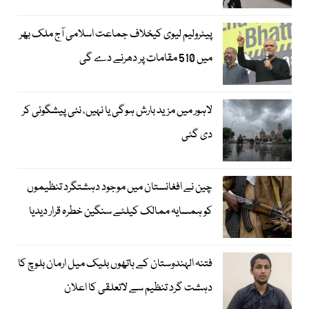
پیٹرولیم لیوی کیخلاف جماعت اسلامی آج ملک بھر
میں 510 مقامات پر دھرنے دے گی
لاہور میں مزید بارش ہوگی یا نہیں، نئی پیشگوئی کر
دی گئی
چین نے افغانستان میں موجود دہشتگرد تنظیموں
کو ہمسایہ ممالک کیلئے سنگین خطرہ قرار دیدیا
فتنہ الہندوستان کے ہاتھوں بلیک میل ارمان بلوچ کا
دہشت گرد تنظیم سے لاتعلقی کا اعلان