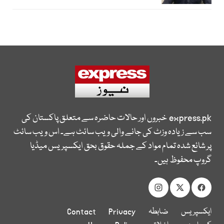
express.pk
خبروں اور حالات حاضرہ سے متعلق پاکستان کی
سب سے زیادہ وزٹ کی جانے والی ویب سائٹ ہے۔ اس ویب سائٹ
پر شائع شدہ تمام مواد کے جملہ حقوق بحق ایکسپریس میڈیا
گروپ محفوظ ہیں۔
ایکسپریس
ضابطہ
Privacy
Contact