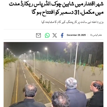
شہر اقتدار میں شاہین چوک انڈر پاس ریکارڈ مدت
میں مکمل، 31 دسمبر کو افتتاح ہو گا
وزیر داخلہ نے سائٹ پر کارپٹنگ کے کام کا مشاہدہ کیا
عامر الیاس رانا
December 29, 2025