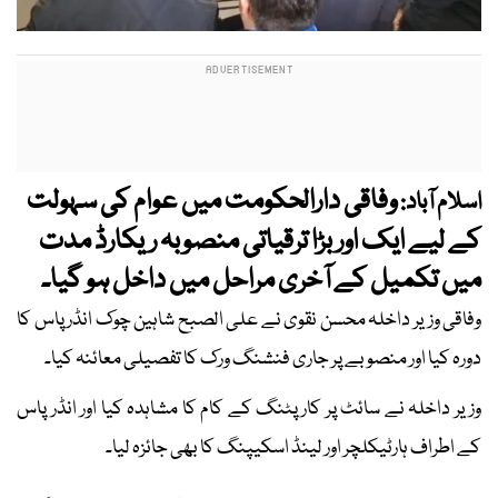
وفاقی دارالحکومت میں عوام کی سہولت
اسلام آباد:
کے لیے ایک اور بڑا ترقیاتی منصوبہ ریکارڈ مدت
میں تکمیل کے آخری مراحل میں داخل ہو گیا۔
وفاقی وزیر داخلہ محسن نقوی نے علی الصبح شاہین چوک انڈر پاس کا
دورہ کیا اور منصوبے پر جاری فنشنگ ورک کا تفصیلی معائنہ کیا۔
وزیر داخلہ نے سائٹ پر کارپٹنگ کے کام کا مشاہدہ کیا اور انڈر پاس
کے اطراف ہارٹیکلچر اور لینڈ اسکیپنگ کا بھی جائزہ لیا۔