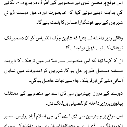
اس موقع پر محسن نقوی نے منصوبے کے اطراف مزید پودے لگانے
کی ہدایت دیتے ہوئے کہا کہ خوبصورت اور ماحول دوست ڈیزائن
شہریوں کے لیے خوشگوار احساس کا باعث بنے گا۔
وفاقی وزیر داخلہ نے بتایا کہ شاہین چوک انڈر پاس کو 31 دسمبر تک
ٹریفک کے لیے کھول دیا جائے گا۔
ان کا کہنا تھا کہ اس منصوبے سے علاقے میں ٹریفک کا دیرینہ
مسئلہ مستقل طور پر حل ہو گا، شہریوں کو آمدورفت میں نمایاں
آسانی ملے گی اور ٹریفک جام سے نجات حاصل ہو گی۔
دورے کے دوران چیئرمین سی ڈی اے نے منصوبے کے مختلف
پہلوؤں پر وزیر داخلہ کو تفصیلی بریفنگ دی۔
اس موقع پر چیئرمین سی ڈی اے، آئی جی اسلام آباد پولیس، ممبر
انجینئرنگ سی ڈی اے اور متعلقہ افسران بھی وزیر داخلہ کے ہمراہ