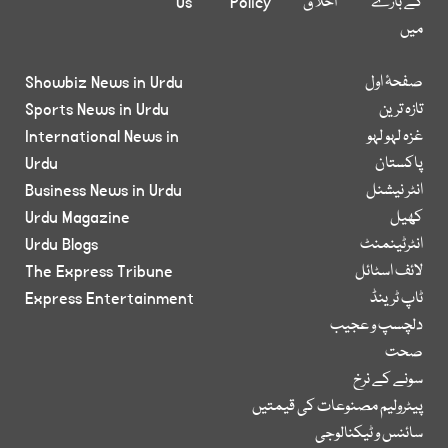
کے بارے
اخلاق
Policy
Us
میں
صفحۂ اول
Showbiz News in Urdu
تازہ ترین
Sports News in Urdu
غزہ لہو لہو
International News in
پاکستان
Urdu
انٹر نیشنل
Business News in Urdu
کھیل
Urdu Magazine
انٹرٹینمنٹ
Urdu Blogs
لائف اسٹائل
The Express Tribune
ٹاپ ٹرینڈ
Express Entertainment
دلچسپ و عجیب
صحت
سونے کے نرخ
پیٹرولیم مصنوعات کی قیمتیں
سائنس و ٹیکنالوجی