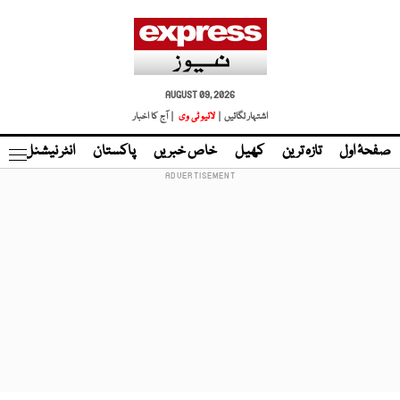
AUGUST 09, 2026
اشتہار لگائیں |
لائیو ٹی وی
| آج کا اخبار
صفحۂ اول
تازہ ترین
کھیل
خاص خبریں
پاکستان
انٹر نیشنل
ٹا