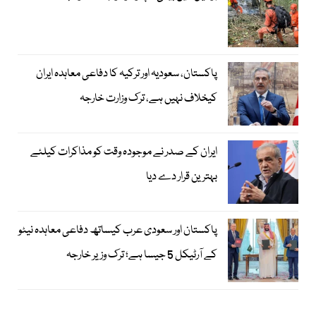
پاکستان، سعودیہ اور ترکیہ کا دفاعی معاہدہ ایران
کیخلاف نہیں ہے، ترک وزارت خارجہ
ایران کے صدر نے موجودہ وقت کو مذاکرات کیلئے
بہترین قرار دے دیا
پاکستان اور سعودی عرب کیساتھ دفاعی معاہدہ نیٹو
کے آرٹیکل 5 جیسا ہے؛ ترک وزیر خارجہ