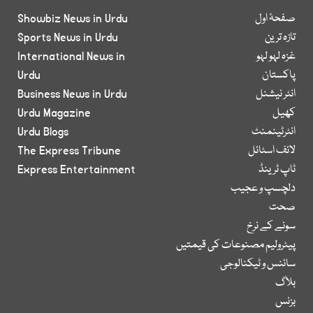
صفحۂ اول
Showbiz News in Urdu
تازہ ترین
Sports News in Urdu
غزہ لہو لہو
International News in
پاکستان
Urdu
انٹر نیشنل
Business News in Urdu
کھیل
Urdu Magazine
انٹرٹینمنٹ
Urdu Blogs
لائف اسٹائل
The Express Tribune
ٹاپ ٹرینڈ
Express Entertainment
دلچسپ و عجیب
صحت
سونے کے نرخ
پیٹرولیم مصنوعات کی قیمتیں
سائنس و ٹیکنالوجی
بلاگ
بزنس