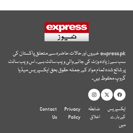
express.pk
خبروں اور حالات حاضرہ سے متعلق پاکستان کی
سب سے زیادہ وزٹ کی جانے والی ویب سائٹ ہے۔ اس ویب سائٹ
پر شائع شدہ تمام مواد کے جملہ حقوق بحق ایکسپریس میڈیا
گروپ محفوظ ہیں۔
ایکسپریس
ضابطہ
Privacy
Contact
کے بارے
اخلاق
Policy
Us
میں