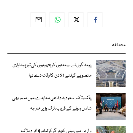
متعلقہ
پینٹاگون نے صنعتوں کو ہتھیاروں کی تیز پیداواری
منصوبے کیلئے 21 دن کا وقت دے دیا
پاک، ترک، سعودیہ دفاعی معاہدے میں مصر بھی
شامل ہونے کے قریب، ترک وزیر خارجہ
برازیل میں ہیلی کاپٹر گر کر تباہ، 4 افراد ہلاک