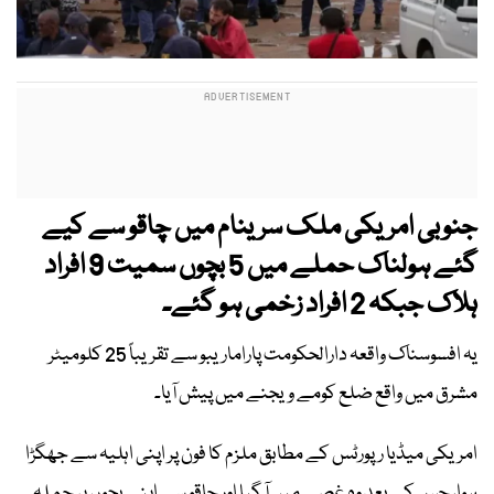
جنوبی امریکی ملک سرینام میں چاقو سے کیے
گئے ہولناک حملے میں 5 بچوں سمیت 9 افراد
ہلاک جبکہ 2 افراد زخمی ہو گئے۔
یہ افسوسناک واقعہ دارالحکومت پاراماریبو سے تقریباً 25 کلومیٹر
مشرق میں واقع ضلع کومے ویجنے میں پیش آیا۔
امریکی میڈیا رپورٹس کے مطابق ملزم کا فون پر اپنی اہلیہ سے جھگڑا
ہوا، جس کے بعد وہ غصے میں آ گیا اور چاقو سے اپنے بچوں پر حملہ