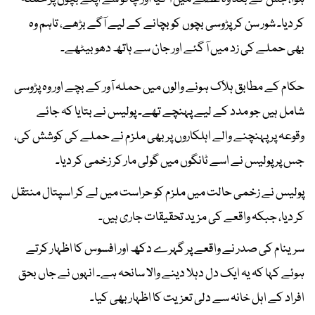
کر دیا۔ شور سن کر پڑوسی بچوں کو بچانے کے لیے آگے بڑھے، تاہم وہ
بھی حملے کی زد میں آ گئے اور جان سے ہاتھ دھو بیٹھے۔
حکام کے مطابق ہلاک ہونے والوں میں حملہ آور کے بچے اور وہ پڑوسی
شامل ہیں جو مدد کے لیے پہنچے تھے۔ پولیس نے بتایا کہ جائے
وقوعہ پر پہنچنے والے اہلکاروں پر بھی ملزم نے حملے کی کوشش کی،
جس پر پولیس نے اسے ٹانگوں میں گولی مار کر زخمی کر دیا۔
پولیس نے زخمی حالت میں ملزم کو حراست میں لے کر اسپتال منتقل
کر دیا، جبکہ واقعے کی مزید تحقیقات جاری ہیں۔
سرینام کی صدر نے واقعے پر گہرے دکھ اور افسوس کا اظہار کرتے
ہوئے کہا کہ یہ ایک دل دہلا دینے والا سانحہ ہے۔ انہوں نے جاں بحق
افراد کے اہل خانہ سے دلی تعزیت کا اظہار بھی کیا۔