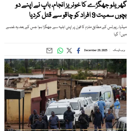
گھریلو جھگڑے کا خونریز انجام، باپ نے اپنے دو
بچوں سمیت 9 افراد کو چاقو سے قتل کردیا
میڈیا رپورٹس کے مطابق ملزم کا فون پر اپنی اہلیہ سے جھگڑا ہوا جس کے بعد وہ غصے
میں آ گیا
ویب ڈیسک
December 29, 2025