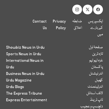
ایکسپریس
ضابطہ
Privacy
Contact
کے بارے
اخلاق
Policy
Us
میں
صفحۂ اول
Showbiz News in Urdu
تازہ ترین
Sports News in Urdu
غزہ لہو لہو
International News in
پاکستان
Urdu
انٹر نیشنل
Business News in Urdu
کھیل
Urdu Magazine
انٹرٹینمنٹ
Urdu Blogs
لائف اسٹائل
The Express Tribune
ٹاپ ٹرینڈ
Express Entertainment
دلچسپ و عجیب