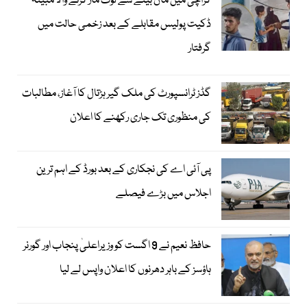
کراچی میں ماں بیٹے سے لوٹ مار کرنے والا مبینہ
ڈکیت پولیس مقابلے کے بعد زخمی حالت میں
گرفتار
گڈز ٹرانسپورٹ کی ملک گیر ہڑتال کا آغاز، مطالبات
کی منظوری تک جاری رکھنے کا اعلان
پی آئی اے کی نجکاری کے بعد بورڈ کے اہم ترین
اجلاس میں بڑے فیصلے
حافظ نعیم نے 9 اگست کو وزیراعلیٰ پنجاب اور گورنر
ہاؤسز کے باہر دھرنوں کا اعلان واپس لے لیا