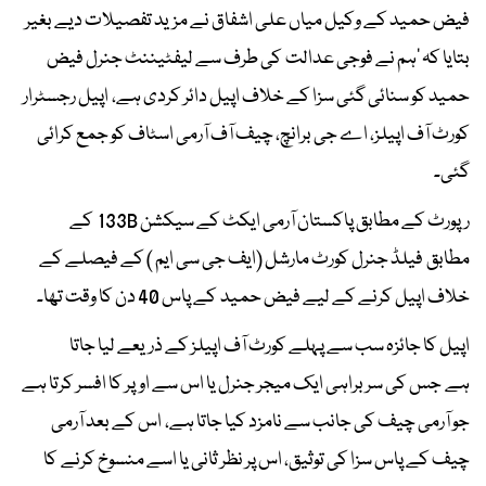
فیض حمید کے وکیل میاں علی اشفاق نے مزید تفصیلات دیے بغیر
بتایا کہ ’ہم نے فوجی عدالت کی طرف سے لیفٹیننٹ جنرل فیض
حمید کو سنائی گئی سزا کے خلاف اپیل دائر کردی ہے، اپیل رجسٹرار
کورٹ آف اپیلز، اے جی برانچ، چیف آف آرمی اسٹاف کو جمع کرائی
گئی۔
رپورٹ کے مطابق پاکستان آرمی ایکٹ کے سیکشن 133B کے
مطابق فیلڈ جنرل کورٹ مارشل (ایف جی سی ایم ) کے فیصلے کے
خلاف اپیل کرنے کے لیے فیض حمید کے پاس 40 دن کا وقت تھا۔
اپیل کا جائزہ سب سے پہلے کورٹ آف اپیلز کے ذریعے لیا جاتا
ہے جس کی سربراہی ایک میجر جنرل یا اس سے اوپر کا افسر کرتا ہے
جو آرمی چیف کی جانب سے نامزد کیا جاتا ہے، اس کے بعد آرمی
چیف کے پاس سزا کی توثیق، اس پر نظر ثانی یا اسے منسوخ کرنے کا