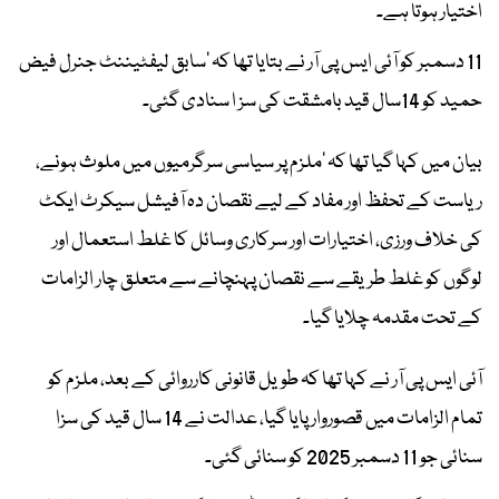
اختیار ہوتا ہے۔
11 دسمبر کو آئی ایس پی آر نے بتایا تھا کہ ’سابق لیفٹیننٹ جنرل فیض
حمید کو 14سال قید بامشقت کی سز ا سنادی گئی۔
بیان میں کہا گیا تھا کہ ’ملزم پر سیاسی سرگرمیوں میں ملوث ہونے،
ریاست کے تحفظ اور مفاد کے لیے نقصان دہ آفیشل سیکرٹ ایکٹ
کی خلاف ورزی، اختیارات اور سرکاری وسائل کا غلط استعمال اور
لوگوں کو غلط طریقے سے نقصان پہنچانے سے متعلق چار الزامات
کے تحت مقدمہ چلایا گیا۔
آئی ایس پی آر نے کہا تھا کہ طویل قانونی کارروائی کے بعد، ملزم کو
تمام الزامات میں قصوروار پایا گیا، عدالت نے 14 سال قید کی سزا
سنائی جو 11 دسمبر 2025 کو سنائی گئی۔