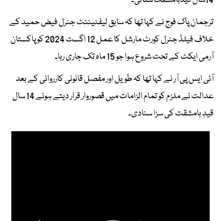
14سال قیدبامشقت سنائی۔
ترجمان پاک فوج نے کہا تھا کہ سابق لیفٹیننٹ جنرل فیض حمید کے
خلاف فیلڈ جنرل کورٹ مارشل کا عمل 12 اگست 2024 کو پاکستان
آرمی ایکٹ کے تحت شروع ہوا جو 15 ماہ تک جاری رہا۔
آئی ایس پی آر نے کہا تھا کہ طویل اور مفصل قانونی کارروائی کے بعد
عدالت نے ملزم کو تمام الزامات میں قصوروار قرار دیتے ہوئے 14 سال
قیدِ بامشقت کی سزا سنادی۔