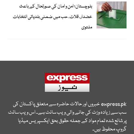
بلوچستان؛ امن و امان کی صورتحال کے باعث
خضدار، قلات، حب میں ضمنی بلدیاتی انتخابات
ملتوی
express.pk
خبروں اور حالات حاضرہ سے متعلق پاکستان کی
سب سے زیادہ وزٹ کی جانے والی ویب سائٹ ہے۔ اس ویب سائٹ
پر شائع شدہ تمام مواد کے جملہ حقوق بحق ایکسپریس میڈیا
گروپ محفوظ ہیں۔