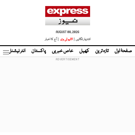
AUGUST 08, 2026
اشتہار لگائیں |
لائیو ٹی وی
| آج کا اخبار
صفحۂ اول
تازہ ترین
کھیل
خاص خبریں
پاکستان
انٹر نیشنل
ٹا