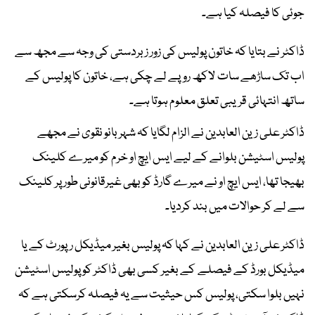
جوئی کا فیصلہ کیا ہے۔
ڈاکٹر نے بتایا کہ خاتون پولیس کی زور زبردستی کی وجہ سے مجھ سے
اب تک ساڑھے سات لاکھ روپے لے چکی ہے، خاتون کا پولیس کے
ساتھ انتہائی قریبی تعلق معلوم ہوتا ہے۔
ڈاکٹر علی زین العابدین نے الزام لگایا کہ شہر بانو نقوی نے مجھے
پولیس اسٹیشن بلوانے کے لیے ایس ایچ او خرم کو میرے کلینک
بھیجا تھا، ایس ایچ او نے میرے گارڈ کو بھی غیرقانونی طور پر کلینک
سے لے کر حوالات میں بند کردیا۔
ڈاکٹر علی زین العابدین نے کہا کہ پولیس بغیر میڈیکل رپورٹ کے یا
میڈیکل بورڈ کے فیصلے کے بغیر کسی بھی ڈاکٹر کو پولیس اسٹیشن
نہیں بلوا سکتی، پولیس کس حیثیت سے یہ فیصلہ کرسکتی ہے کہ