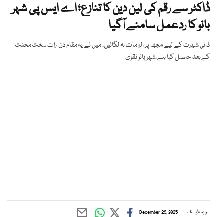
ڈاکٹر سے رقم کی لین دین کا تنازع؛ اے ایس پی شہر
بانو کا ردعمل سامنے آگیا
ذاتی شہرت کے لیے مجھ پر الزامات نہ لگائیں، میں نے یہ مقام دن رات سخت محنت
کے بعد حاصل کیا ہے،شہر بانو نقوی
ویب ڈیسک
December 29, 2025