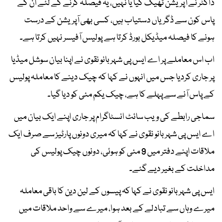
ڈاکٹر نے آپریشن ٹھیک کیا یا نہیں، یہ فیصلہ کرنے کے لئے ان کے
پاس کون سے ڈگریاں دستیاب ہیں، کسی بھی آپریشن کے درست
ہونے کا فیصلہ میڈیکل بورڈ کرتا ہے پولیس آفیسر نہیں کرتا ہے۔
اب اس معاملے پر اے ایس پی شہربانو نقوی نے اپنا بیان سوشل میڈیا
پر جاری کردیا جس میں انہوں نے کہا کہ چیک دینے کا معاملہ پولیس
کے پاس آنے سے پہلے کا ہے، چیک یکم مئی کو دیا گیا۔
سماجی رابطے کی ویب سائٹ انسٹاگرام پر جاری اپنے ایک بیان میں
اے ایس پی شہربانو نقوی نے کہا کہ میری دونوں پارٹیز سے صرف ایک
ملاقات اپنے دفتر میں 9 مئی کو ہوئی، دونوں چیک پولیس کی
مداخلت کے بغیر دیے گئے۔
ایس پی شہر بانو نقوی نے کہا کہ پیسوں کے لین دین کا باقی معاملہ
میرے وہاں سے تبادلے کے بعد ہوا، میرے سے واحد ملاقات میں