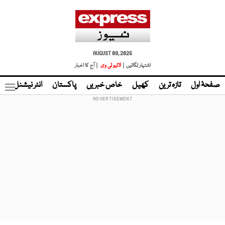
AUGUST 09, 2026
اشتہار لگائیں |
لائیو ٹی وی
| آج کا اخبار
صفحۂ اول
تازہ ترین
کھیل
خاص خبریں
پاکستان
انٹر نیشنل
ٹا