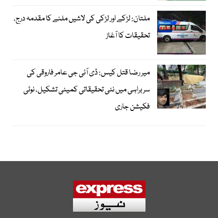
ملتان: لڑکے اور لڑکی کی لاشیں ملنے کا مقدمہ درج،
تحقیقات کا آغاز
میر رضا قتل کیس: ڈی آئی جی عامر فاروقی کی
سربراہی میں نئی تحقیقاتی کمیٹی تشکیل، نوٹی
فکیشن جاری