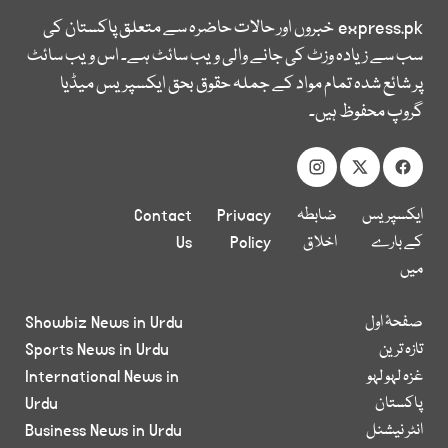
express.pk
خبروں اور حالات حاضرہ سے متعلق پاکستان کی
سب سے زیادہ وزٹ کی جانے والی ویب سائٹ ہے۔ اس ویب سائٹ
پر شائع شدہ تمام مواد کے جملہ حقوق بحق ایکسپریس میڈیا
گروپ محفوظ ہیں۔
ایکسپریس
ضابطہ
Privacy
Contact
کے بارے
اخلاق
Policy
Us
میں
صفحۂ اول
Showbiz News in Urdu
تازہ ترین
Sports News in Urdu
غزہ لہو لہو
International News in
پاکستان
Urdu
انٹر نیشنل
Business News in Urdu