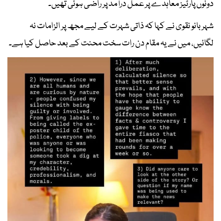
دونوں پارٹیز معاہدے پر عمل درآمد پر راضی ہوئی تھیں۔
شہر بانو نقوی نے کہا کہ ذاتی شہرت کے لیے مجھ پر الزامات نہ
لگائیں، میں نے یہ مقام دن رات سخت محنت کے بعد حاصل کیا ہے۔