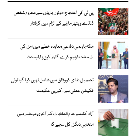
پی ٹی آئی احتجاج؛ دونوں بازوؤں سے محروم شخص
ڈنڈے و پتھر مارنے کے الزام میں گرفتار
مکہ باہمی دفاعی معاہدہ خطے میں امن کی
ضمانت فراہم کرے گا، اراکین پارلیمنٹ
تحصیل غازی کو وفاق میں شامل نہیں کیا گیا نوٹی
فکیشن جعلی ہے، کے پی حکومت
آزاد کشمیر عام انتخابات کے آخری مرحلے میں
انتخابی دنگل کل سجے گا