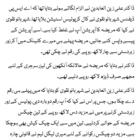
ڈاکٹر علی زین العابدین نے الزام لگاتے ہوئے بتایا تھا کہ اے ایس پی
ڈیفنس شہر بانو نقوی نے کال کر پولیس اسٹیشن بلایا تھا، شہر بانو نقوی
نے کہا کہ مریضہ کا آپریشن آپ نے غلط کیا ہے، اسے آپریشن کے
پیسے واپس کئے جائیں، مریضہ پہلے ہی میرے کلینک میں آکر زور
زبردستی سے چار لاکھ روپے کی رقم لے چکی تھی۔
ڈاکٹر نے بتایا کہ مریضہ نے حالانکہ آنکھوں کی لیزر سرجری کے لئے
مجھے صرف ڈیڑھ لاکھ روپے دئیے تھے۔
ڈاکٹر علی زین العابدین نے شہر بانو نقوی کو بتایا کہ میں پہلے ہی رقم
دے چکا ہوں، جس پر اس نے کہا کہ آپ رقم دوبارہ دیں، پولیس کے زور
زبردستی کرنے پر میں نے مزید دس لاکھ روپے کے تین چیکس
مریضہ کے حوالے کردئیے، تین میں سے ایک چیک کیش بھی ہوچکا
ہے، مزید دو چیکس رکوانے کے لئے میری لیگل ٹیم نے قانونی چارہ