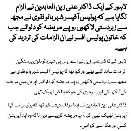
لاہور کے ایک ڈاکٹر علی زین العابدین نے الزام
لگایا ہے کہ پولیس آفیسر شہر بانو نقوی نے مجھ
سے زبردستی لاکھوں روپے مریضہ کو دلوائے جب
کہ خاتون پولیس افسر نے ان الزامات کی تردید کی
ہے۔
لاہور کے ڈاکٹر علی زین نے اے ایس پی شہر بانو نقوی پر سنگین
الزامات عائد کیے تھے اور کہا تھا کہ پولیس آفیسر شہر بانو نقوی نے
مجھ سے زبردستی لاکھوں روپے مریضہ کو دلوائے، اپریل میں مریضہ
کی آنکھ کی لیزر سرجری کی جو کہ بالکل ٹھیک تھی۔
ڈاکٹر علی زین العابدین نے اپنا موقف دیتے کہا تھا کہ پولیس نے کہا
آپریشن ٹھیک نہیں کیا، آپ مریضہ کو پیسے دیں تاکہ وہ اپنا آپریشن
کسی اور جگہ سے کروائیں۔