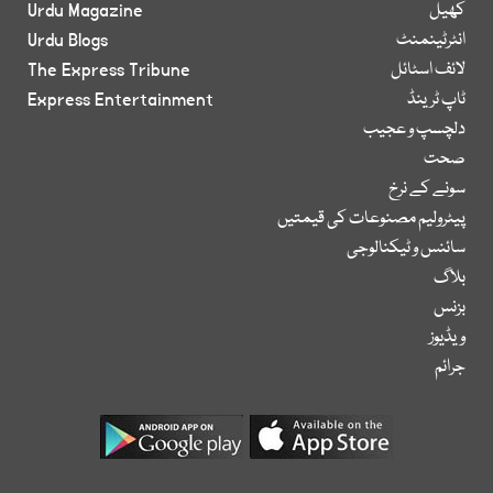
کھیل
Urdu Magazine
انٹرٹینمنٹ
Urdu Blogs
لائف اسٹائل
The Express Tribune
ٹاپ ٹرینڈ
Express Entertainment
دلچسپ و عجیب
صحت
سونے کے نرخ
پیٹرولیم مصنوعات کی قیمتیں
سائنس و ٹیکنالوجی
بلاگ
بزنس
ویڈیوز
جرائم