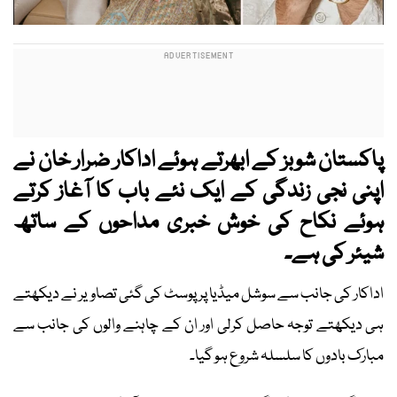
پاکستان شوبز کے ابھرتے ہوئے اداکار ضرار خان نے
اپنی نجی زندگی کے ایک نئے باب کا آغاز کرتے
ہوئے نکاح کی خوش خبری مداحوں کے ساتھ
شیئر کی ہے۔
اداکار کی جانب سے سوشل میڈیا پر پوسٹ کی گئی تصاویر نے دیکھتے
ہی دیکھتے توجہ حاصل کرلی اور ان کے چاہنے والوں کی جانب سے
مبارک بادوں کا سلسلہ شروع ہو گیا۔