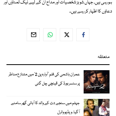
ہو رہی ہیں، جہاں شوبز شخصیات اور مداح ان کے لیے نیک تمناؤں اور
دعاؤں کا اظہار کر رہے ہیں۔
متعلقہ
عمران ہاشمی کی فلم ’آوارہ پن 2‘ میں متنازع مناظر
پر سنسر بورڈ کی قینچی چل گئی
جہلم میں سنجے دت کے والد کا آبائی گھر سامنے
آگیا، ویڈیو وائرل