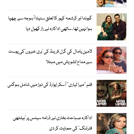
گووندا اور کرشمہ کپور کا تعلق سنیتا آہوجہ سے چھپا
ہوا نہیں تھا، ساتھی اداکارہ نے راز کھول دیا
لامین یامال کی گرل فرینڈ کی ’بری خبروں‘کی پوسٹ
سے مداح تشویش میں مبتلا
فلم ’’میرا لیاری‘‘ آسکر ایوارڈ کی دوڑ میں شامل ہوگئی
اداکارہ صباحت بخاری نے ڈرامہ سیٹس پر ’ہیلتھی
فلرٹنگ‘ کی حمایت کر دی