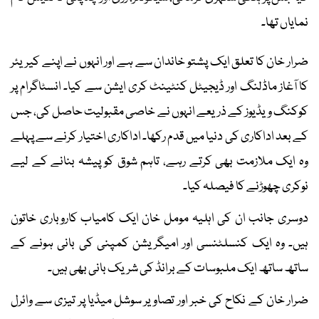
نمایاں تھا۔
ضرار خان کا تعلق ایک پشتو خاندان سے ہے اور انہوں نے اپنے کیریئر
کا آغاز ماڈلنگ اور ڈیجیٹل کنٹینٹ کری ایشن سے کیا۔ انسٹاگرام پر
کوکنگ ویڈیوز کے ذریعے انہوں نے خاصی مقبولیت حاصل کی، جس
کے بعد اداکاری کی دنیا میں قدم رکھا۔ اداکاری اختیار کرنے سے پہلے
وہ ایک ملازمت بھی کرتے رہے، تاہم شوق کو پیشہ بنانے کے لیے
نوکری چھوڑنے کا فیصلہ کیا۔
دوسری جانب ان کی اہلیہ مومل خان ایک کامیاب کاروباری خاتون
ہیں۔ وہ ایک کنسلٹنسی اور امیگریشن کمپنی کی بانی ہونے کے
ساتھ ساتھ ایک ملبوسات کے برانڈ کی شریک بانی بھی ہیں۔
ضرار خان کے نکاح کی خبر اور تصاویر سوشل میڈیا پر تیزی سے وائرل