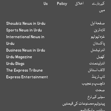
کے بارے
اخلاق
Policy
Us
میں
صفحۂ اول
Showbiz News in Urdu
تازہ ترین
Sports News in Urdu
غزہ لہو لہو
International News in
پاکستان
Urdu
انٹر نیشنل
Business News in Urdu
کھیل
Urdu Magazine
انٹرٹینمنٹ
Urdu Blogs
لائف اسٹائل
The Express Tribune
ٹاپ ٹرینڈ
Express Entertainment
دلچسپ و عجیب
صحت
سونے کے نرخ
پیٹرولیم مصنوعات کی قیمتیں
سائنس و ٹیکنالوجی