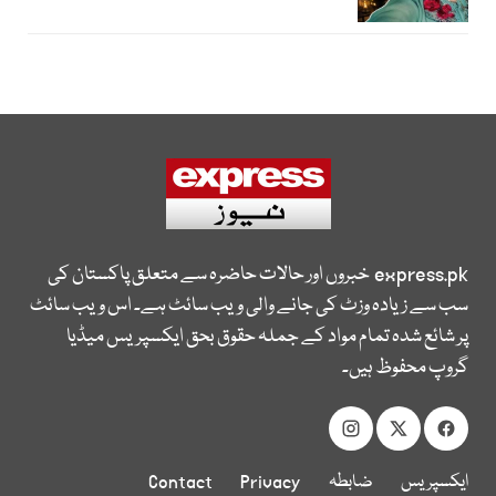
express.pk
خبروں اور حالات حاضرہ سے متعلق پاکستان کی
سب سے زیادہ وزٹ کی جانے والی ویب سائٹ ہے۔ اس ویب سائٹ
پر شائع شدہ تمام مواد کے جملہ حقوق بحق ایکسپریس میڈیا
گروپ محفوظ ہیں۔
ایکسپریس
ضابطہ
Privacy
Contact