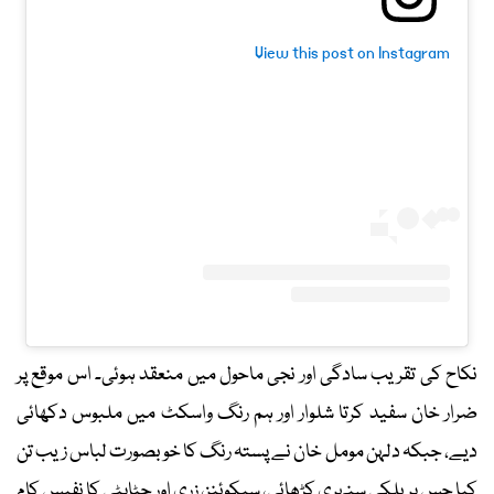
View this post on Instagram
نکاح کی تقریب سادگی اور نجی ماحول میں منعقد ہوئی۔ اس موقع پر
ضرار خان سفید کرتا شلوار اور ہم رنگ واسکٹ میں ملبوس دکھائی
دیے، جبکہ دلہن مومل خان نے پستہ رنگ کا خوبصورت لباس زیب تن
کیا جس پر ہلکی سنہری کڑھائی، سیکوئنز، زری اور چٹاپٹی کا نفیس کام