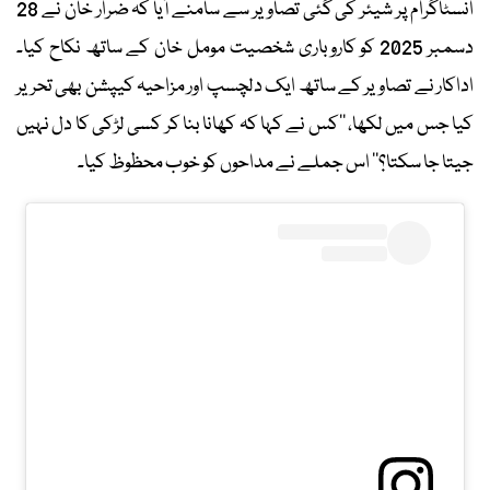
انسٹاگرام پر شیئر کی گئی تصاویر سے سامنے آیا کہ ضرار خان نے 28
دسمبر 2025 کو کاروباری شخصیت مومل خان کے ساتھ نکاح کیا۔
اداکار نے تصاویر کے ساتھ ایک دلچسپ اور مزاحیہ کیپشن بھی تحریر
کیا جس میں لکھا، ’’کس نے کہا کہ کھانا بنا کر کسی لڑکی کا دل نہیں
جیتا جا سکتا؟‘‘ اس جملے نے مداحوں کو خوب محظوظ کیا۔