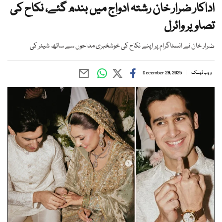
اداکار ضرار خان رشتہ ادواج میں بندھ گئے، نکاح کی
تصاویر وائرل
ضرار خان نے انسٹاگرام پر اپنے نکاح کی خوشخبری مداحوں سے ساتھ شیئر کی
ویب ڈیسک
December 29, 2025