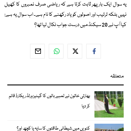
یہ سوال ایک بار پھر ثابت کرتا ہے کہ ریاضی صرف نمبروں کا کھیل
نہیں بلکہ ترتیب اور اصولوں کو یاد رکھنے کا نام ہے۔ اب سوال یہ ہے:
کیا آپ نے 20 سیکنڈ میں درست جواب نکال لیا تھا؟
متعلقہ
بھارتی خاتون نے لمبے بالوں کا گینیز ورلڈ ریکارڈ قائم
کر دیا
کنویں میں شیطانی طاقتوں کا سایہ یا کچھ اور؟