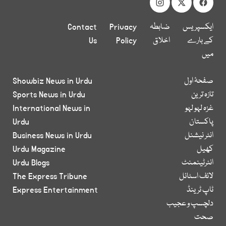
ایکسپریس
ضابطہ
Privacy
Contact
کے بارے
اخلاق
Policy
Us
میں
صفحۂ اول
Showbiz News in Urdu
تازہ ترین
Sports News in Urdu
غزہ لہو لہو
International News in
پاکستان
Urdu
انٹر نیشنل
Business News in Urdu
کھیل
Urdu Magazine
انٹرٹینمنٹ
Urdu Blogs
لائف اسٹائل
The Express Tribune
ٹاپ ٹرینڈ
Express Entertainment
دلچسپ و عجیب
صحت