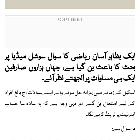
ایک بظاہر آسان ریاضی کا سوال سوشل میڈیا پر
بحث کا باعث بن گیا ہے، جہاں ہزاروں صارفین
ایک ہی مساوات پر الجھتے نظر آئے۔
اسکول کے زمانے میں روزانہ حل ہونے والے ایسے سوالات آج بالغ افراد
کے لیے امتحان بن گئے، اور یہی وجہ ہے کہ یہ سادہ سا حساب
انٹرنیٹ پر ٹرینڈ کرنے لگا۔
یہ سوال ہے: