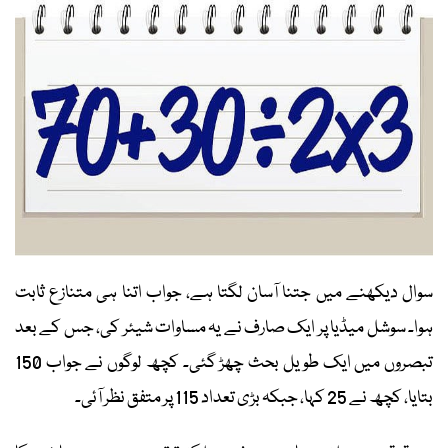
سوال دیکھنے میں جتنا آسان لگتا ہے، جواب اتنا ہی متنازع ثابت
ہوا۔ سوشل میڈیا پر ایک صارف نے یہ مساوات شیئر کی، جس کے بعد
تبصروں میں ایک طویل بحث چھڑ گئی۔ کچھ لوگوں نے جواب 150
بتایا، کچھ نے 25 کہا، جبکہ بڑی تعداد 115 پر متفق نظر آئی۔