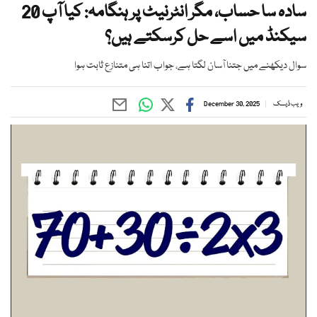
سادہ سا حساب، مگر انٹرنیٹ پر ہنگامہ: کیا آپ 20
سیکنڈ میں اسے حل کرسکتے ہیں؟
سوال دیکھنے میں جتنا آسان لگتا ہے، جواب اتنا ہی متنازع ثابت ہوا
ویب ڈیسک
December 30, 2025