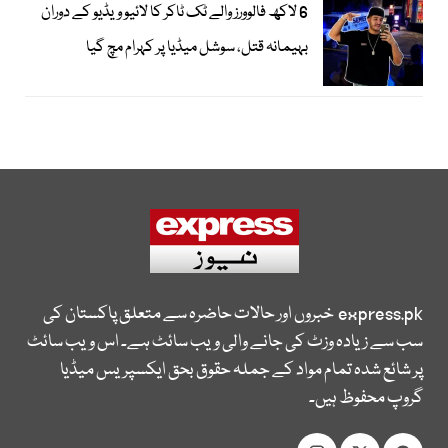
6 لاکھ فالوورز والے ٹک ٹاکر کا لائیو ویڈیو کے دوران
بہیمانہ قتل، سوشل میڈیا پر کہرام مچ گیا
express.pk
خبروں اور حالات حاضرہ سے متعلق پاکستان کی
سب سے زیادہ وزٹ کی جانے والی ویب سائٹ ہے۔ اس ویب سائٹ
پر شائع شدہ تمام مواد کے جملہ حقوق بحق ایکسپریس میڈیا
گروپ محفوظ ہیں۔