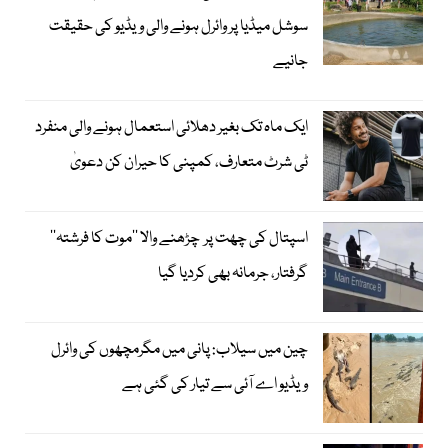
سوشل میڈیا پر وائرل ہونے والی ویڈیو کی حقیقت
جانیے
ایک ماہ تک بغیر دھلائی استعمال ہونے والی منفرد
ٹی شرٹ متعارف، کمپنی کا حیران کن دعویٰ
اسپتال کی چھت پر چڑھنے والا ’’موت کا فرشتہ‘‘
گرفتار، جرمانہ بھی کردیا گیا
چین میں سیلاب: پانی میں مگرمچھوں کی وائرل
ویڈیو اے آئی سے تیار کی گئی ہے