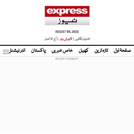
AUGUST 08, 2026
اشتہار لگائیں |
لائیو ٹی وی
| آج کا اخبار
صفحۂ اول
تازہ ترین
کھیل
خاص خبریں
پاکستان
انٹر نیشنل
ٹا