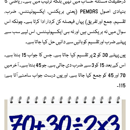
درحقیقت مسئلہ حساب میں نہیں بلکہ ترتیب میں ہے۔ ریاضی کا
بنیادی اصول PEMDAS (یعنی بریکٹس، ایکسپونینٹس، ضرب،
تقسیم، جمع اور تفریق) یہاں فیصلہ کن کردار ادا کرتا ہے۔ چونکہ اس
سوال میں نہ بریکٹس ہیں اور نہ ہی ایکسپونینٹس، اس لیے سب سے
پہلے ضرب اور تقسیم کو بائیں سے دائیں حل کیا جاتا ہے۔
یوں پہلے 30 کو 2 پر تقسیم کیا جاتا ہے، جس کا جواب 15 بنتا ہے۔
اس کے بعد 15 کو 3 سے ضرب دی جاتی ہے، جو 45 بنتا ہے۔ آخر میں
70 اور 45 کو جمع کیا جاتا ہے، اور یوں درست جواب سامنے آتا ہے:
115۔