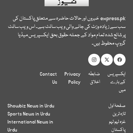
express.pk
خبروں اور حالات حاضرہ سے متعلق پاکستان کی
سب سے زیادہ وزٹ کی جانے والی ویب سائٹ ہے۔ اس ویب سائٹ
پر شائع شدہ تمام مواد کے جملہ حقوق بحق ایکسپریس میڈیا
گروپ محفوظ ہیں۔
ایکسپریس
ضابطہ
Privacy
Contact
کے بارے
اخلاق
Policy
Us
میں
صفحۂ اول
Showbiz News in Urdu
تازہ ترین
Sports News in Urdu
غزہ لہو لہو
International News in
پاکستان
Urdu