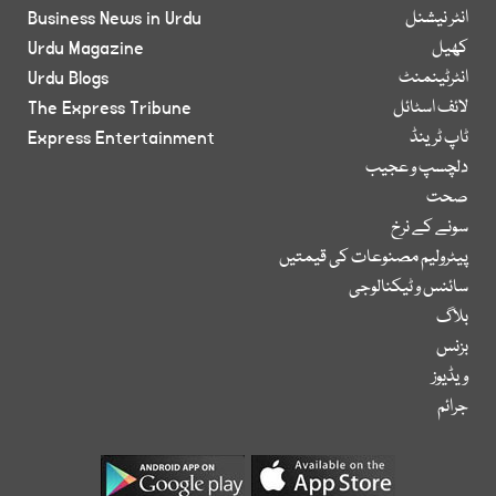
انٹر نیشنل
Business News in Urdu
کھیل
Urdu Magazine
انٹرٹینمنٹ
Urdu Blogs
لائف اسٹائل
The Express Tribune
ٹاپ ٹرینڈ
Express Entertainment
دلچسپ و عجیب
صحت
سونے کے نرخ
پیٹرولیم مصنوعات کی قیمتیں
سائنس و ٹیکنالوجی
بلاگ
بزنس
ویڈیوز
جرائم