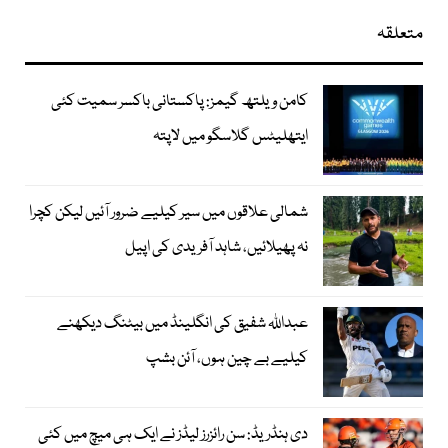
متعلقہ
کامن ویلتھ گیمز: پاکستانی باکسر سمیت کئی
ایتھلیٹس گلاسگو میں لاپتہ
شمالی علاقوں میں سیر کیلیے ضرور آئیں لیکن کچرا
نہ پھیلائیں، شاہد آفریدی کی اپیل
عبداللہ شفیق کی انگلینڈ میں بیٹنگ دیکھنے
کیلیے بے چین ہوں، آئن بشپ
دی ہنڈریڈ: سن رائزرز لیڈز نے ایک ہی میچ میں کئی