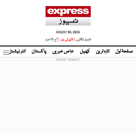
AUGUST 05, 2026
اشتہار لگائیں |
لائیو ٹی وی
| آج کا اخبار
صفحۂ اول
تازہ ترین
کھیل
خاص خبریں
پاکستان
انٹر نیشنل
ٹا