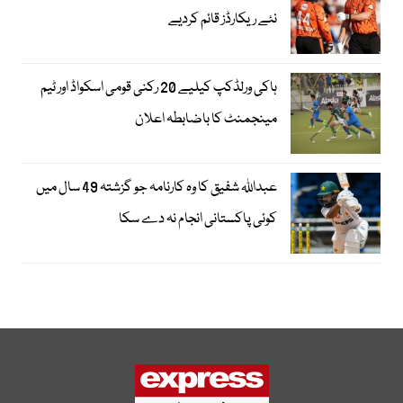
نئے ریکارڈز قائم کردیے
ہاکی ورلڈکپ کیلیے 20 رکنی قومی اسکواڈ اور ٹیم
مینجمنٹ کا باضابطہ اعلان
عبداللہ شفیق کا وہ کارنامہ جو گزشتہ 49 سال میں
کوئی پاکستانی انجام نہ دے سکا