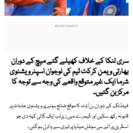
سری لنکا کے خلاف کھیلے گئے میچ کے دوران
بھارتی ویمن کرکٹ ٹیم کی نوجوان اسپنر ویشنوی
شرما ایک غیر متوقع واقعے کی وجہ سے توجہ کا
مرکز بن گئیں۔
فیلڈنگ کے دوران رن آؤٹ کا موقع ضائع ہونے پر ویشنوی جذبات پر
قابو نہ رکھ سکیں اور کیمرے میں زیرِلب ایک گالی کہہ دی جو
اسکرین پر آتے ہی سوشل میڈیا پر تیزی سے وائرل ہو گئی۔