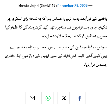
December 29, 2025
— Mamta Jaipal (@ImMD45)
واقعے کے فوراً بعد جب انہیں احساس ہوا کہ یہ لمحہ بڑی اسکرین پر
دکھایا جا رہا ہے تو انہوں نے منہ پر ہاتھ رکھ کر شرمندگی کا اظہار کیا
جس پر شائقینِ کرکٹ نے ملا جلا ردعمل دیا۔
سوشل میڈیا صارفین کی جانب سے اس لمحے پر مزاحیہ تبصرے
بھی کیے گئے، تاہم کئی افراد نے اسے کھیل کے دباؤ میں ایک فطری
ردعمل قرار دیا۔