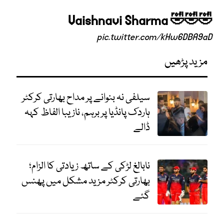
Vaishnavi Sharma 🤣🤣🤣
pic.twitter.com/kHw6DBA9aD
مزید پڑھیں
سیلفی نہ بنوانے پر مداح بھارتی کرکٹر
ہاردک پانڈیا پر برہم، نازیبا الفاظ کہہ
ڈالے
نابالغ لڑکی کے ساتھ زیادتی کا الزام؛
بھارتی کرکٹر مزید مشکل میں پھنس
گئے