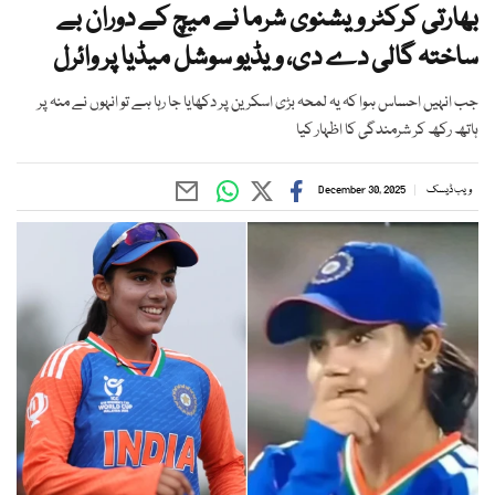
بھارتی کرکٹر ویشنوی شرما نے میچ کے دوران بے
ساختہ گالی دے دی، ویڈیو سوشل میڈیا پر وائرل
جب انہیں احساس ہوا کہ یہ لمحہ بڑی اسکرین پر دکھایا جا رہا ہے تو انہوں نے منہ پر
ہاتھ رکھ کر شرمندگی کا اظہار کیا
ویب ڈیسک
December 30, 2025