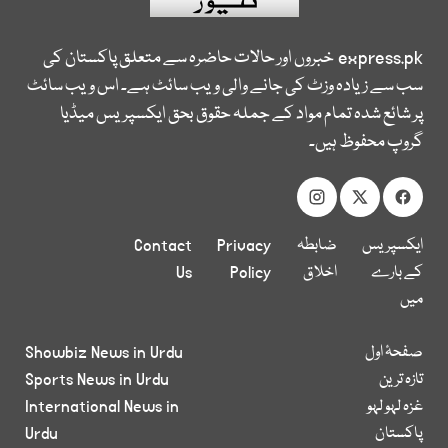
express.pk
خبروں اور حالات حاضرہ سے متعلق پاکستان کی
سب سے زیادہ وزٹ کی جانے والی ویب سائٹ ہے۔ اس ویب سائٹ
پر شائع شدہ تمام مواد کے جملہ حقوق بحق ایکسپریس میڈیا
گروپ محفوظ ہیں۔
ایکسپریس
ضابطہ
Privacy
Contact
کے بارے
اخلاق
Policy
Us
میں
صفحۂ اول
Showbiz News in Urdu
تازہ ترین
Sports News in Urdu
غزہ لہو لہو
International News in
پاکستان
Urdu