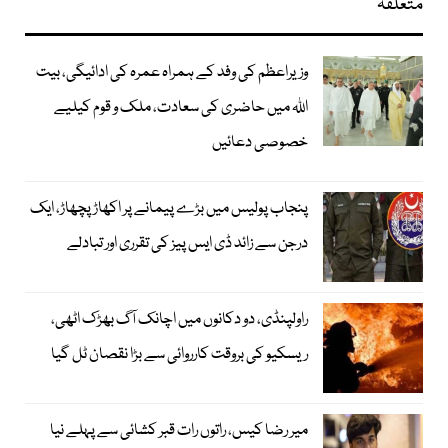
متعلقہ
وزیراعظم کی وفد کے ہمراہ عمرہ کی ادائیگی، بیت
اللہ میں حاضری کی سعادت، ملک و قوم کیلیے
خصوصی دعائیں
پنجاب پولیس میں بڑے پیمانے پر اکھاڑ پچھاڑ، ایک
درجن سے زائد ڈی ایس پیز کی تقرری اور تبادلے
راولپنڈی، دو دکانوں میں اچانک آگ بھڑک اٹھی،
ریسکیو کی بروقت کارروائی سے بڑا نقصان ٹل گیا
میر رضا کیس، راتوں رات قبر کشائی سے پہلے نیا