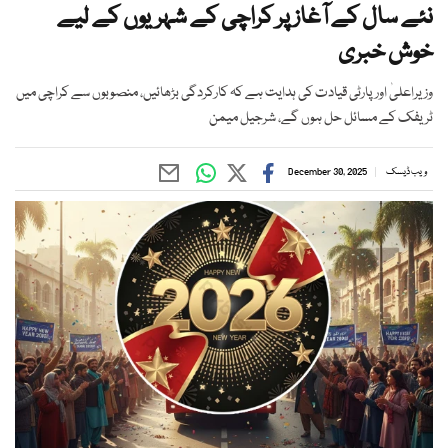
نئے سال کے آغاز پر کراچی کے شہریوں کے لیے
خوش خبری
وزیراعلیٰ اور پارٹی قیادت کی ہدایت ہے کہ کارکردگی بڑھائیں، منصوبوں سے کراچی میں
ٹریفک کے مسائل حل ہوں گے، شرجیل میمن
ویب ڈیسک
December 30, 2025