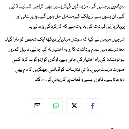
بنیادوں پر چلیں گی۔ مزید ڈبل ڈیکر بسیں بھی کراچی کےلیےلائیں
گے۔ ان بسوں سے ٹریفک کےمسائل حل ہوں گے۔ وزیراعلیٰ اور
پیپلزپارٹی قیادت کی ہدایت ہے کہ کارکردگی بڑھائیں۔
شرجیل میمن نے کہا کہ سوشل میڈیا پر دیکھا ایک شخص کو مارا گیا۔
معاشرے میں عدم برداشت کا رویہ اختیار نہ کیا جائے۔ دلیل کمزور
ہو تو تشدد کی راہ اختیار کی جاتی ہے۔ لوگوں کو زدوکوب کرنا کسی
صورت درست نہیں۔ ذاتی تنازعات کو قبائلی جھگڑوں کا نام بھی
دیاجاتا ہے۔ قانون ایسے واقعات پر کارروائی کرے گا۔