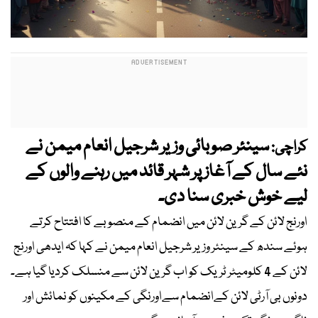
سینئر صوبائی وزیر شرجیل انعام میمن نے
کراچی:
نئے سال کے آغاز پر شہر قائد میں رہنے والوں کے
لیے خوش خبری سنا دی۔
اورنج لائن کے گرین لائن میں انضمام کے منصوبے کا افتتاح کرتے
ہوئے سندھ کے سینئر وزیر شرجیل انعام میمن نے کہا کہ ایدھی اورنج
لائن کے 4 کلومیٹر ٹریک کو اب گرین لائن سے منسلک کردیا گیا ہے۔
دونوں بی آرٹی لائن کےانضمام سےاورنگی کے مکینوں کو نمائش اور