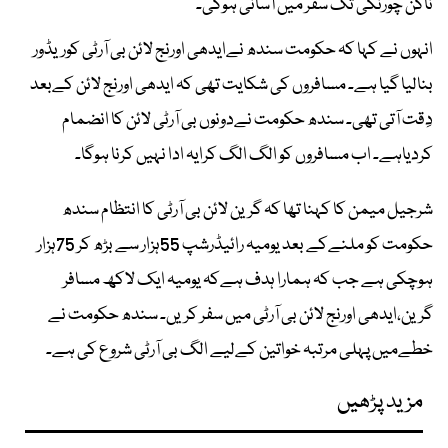
ناگن چورنگی تک سفر میں آسانی ہوگی۔
انہوں نے کہا کہ حکومت سندھ نےایدھی اورنج لائن بی آرٹی کوریڈور
بنالیا گیا ہے۔ مسافروں کی شکایت تھی کہ ایدھی اورنج لائن کےبعد
دِقت آتی تھی۔ سندھ حکومت نےدونوں بی آرٹی لائن کا انضمام
کردیاہے۔ اب مسافروں کو الگ الگ کرایہ ادا نہیں کرنا ہوگا۔
شرجیل میمن کا کہنا تھا کہ گرین لائن بی آرٹی کا انتظام سندھ
حکومت کو ملنےکے بعد یومیہ رائیڈرشپ 55ہزار سے بڑھ کر 75ہزار
ہوچکی ہے جب کہ ہمارا ہدف ہےکہ یومیہ ایک لاکھ مسافر
گرین،ایدھی اورنج لائن بی آرٹی میں سفر کریں۔ سندھ حکومت نے
خطےمیں پہلی مرتبہ خواتین کےلیے الگ بی آرٹی شروع کی ہے۔
مزید پڑھیں