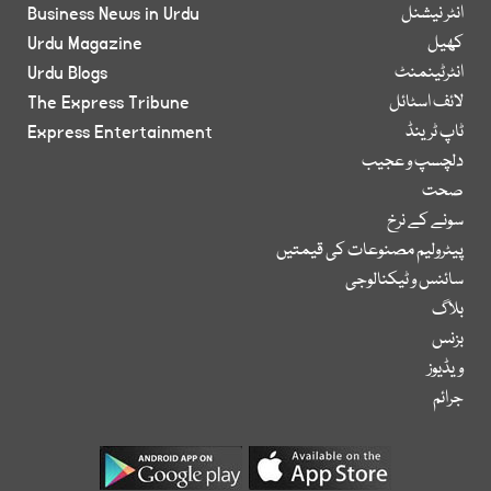
انٹر نیشنل
Business News in Urdu
کھیل
Urdu Magazine
انٹرٹینمنٹ
Urdu Blogs
لائف اسٹائل
The Express Tribune
ٹاپ ٹرینڈ
Express Entertainment
دلچسپ و عجیب
صحت
سونے کے نرخ
پیٹرولیم مصنوعات کی قیمتیں
سائنس و ٹیکنالوجی
بلاگ
بزنس
ویڈیوز
جرائم