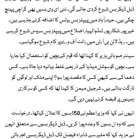
ڈبل ڈیکر بس شروع کردی جائے گی۔ نئی ای وی بسیں بھی کراچی پہنچ
چکی ہیں۔ حیدرآباد میں پیپلز بس روٹس کا اضافہ کرنےجارہے ہیں۔
خیرپور، شکارپور، ٹنڈوالہیار اضلاع میں پیپلزبس سروس شروع کررہے
ہیں۔ ریڈ لائن بی آرٹی میں رائٹ آف وےپر کام شروع ہوگیاہے۔
سینئر صوبائی وزیر کا کہنا تھا کہ قوم کےبچوں کو استعمال کیا جارہا
ہے۔ بچوں کو سوشل میڈیا کے ذریعے غلط بیانیہ دیا جاتا ہے۔ کسی
دھماکے سے کبھی کسی کا مقصد پورا ہوا؟ اپنےملک اور لوگوں کو
ٹارگٹ بناتے ہیں۔ شرجیل میمن کا کہنا تھا کہ کسی کو سرکاری
زمینوں پر قبضہ کرنےنہیں دیں گے۔
انہوں نے کہا کہ وزیراعظم نے150بسوں کااعلان کیاتھا۔ درخواست
ہے کہ وہ ان بسوں کا وعدہ پورا کریں۔ ڈبل ڈیکر بسوں سے متعلق انہوں
نے مزید کہا کہ ملیر سے شاہراہ فیصل تک ڈبل ڈیکر بسیں تجرباتی