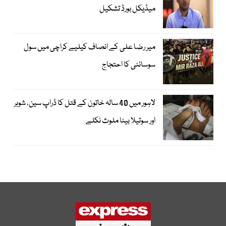
میڈیکل بورڈ تشکیل
میر رضا علی کے انصاف کیلیے کراچی میں سول
سوسائٹی کا احتجاج
لاہور میں 40 سالہ خاتون کے قتل کا ڈراپ سین، شوہر
اور سوتیلا بیٹا ملوث نکلے